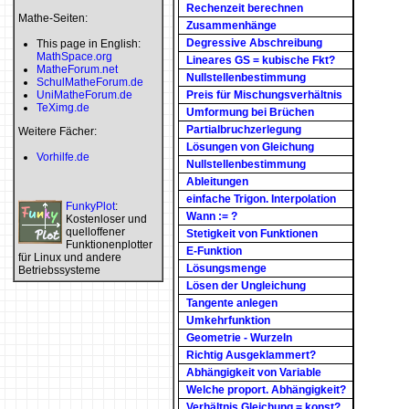
Rechenzeit berechnen
Mathe-Seiten:
Zusammenhänge
Degressive Abschreibung
This page in English:
MathSpace.org
Lineares GS = kubische Fkt?
MatheForum.net
Nullstellenbestimmung
SchulMatheForum.de
UniMatheForum.de
Preis für Mischungsverhältnis
TeXimg.de
Umformung bei Brüchen
Partialbruchzerlegung
Weitere Fächer:
Lösungen von Gleichung
Vorhilfe.de
Nullstellenbestimmung
Ableitungen
einfache Trigon. Interpolation
FunkyPlot
:
Wann := ?
Kostenloser und
quelloffener
Stetigkeit von Funktionen
Funktionenplotter
E-Funktion
für Linux und andere
Lösungsmenge
Betriebssysteme
Lösen der Ungleichung
Tangente anlegen
Umkehrfunktion
Geometrie - Wurzeln
Richtig Ausgeklammert?
Abhängigkeit von Variable
Welche proport. Abhängigkeit?
Verhältnis Gleichung = konst?