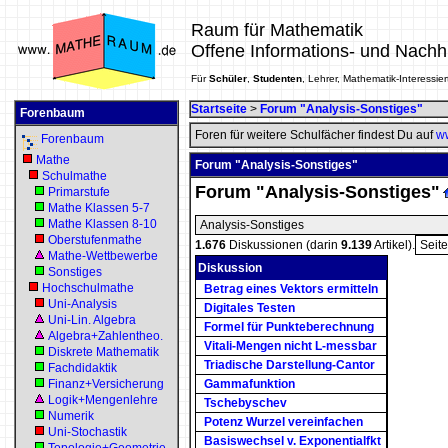
Raum für Mathematik
Offene Informations- und Nachh
Für
Schüler
,
Studenten
, Lehrer, Mathematik-Interessier
Startseite
>
Forum "Analysis-Sonstiges"
Forenbaum
Foren für weitere Schulfächer findest Du auf
ww
Forenbaum
Mathe
Forum "Analysis-Sonstiges"
Schulmathe
Forum "Analysis-Sonstiges"
Primarstufe
Mathe Klassen 5-7
Mathe Klassen 8-10
Analysis-Sonstiges
Oberstufenmathe
1.676
Diskussionen (darin
9.139
Artikel).
Seit
Mathe-Wettbewerbe
Diskussion
Sonstiges
Hochschulmathe
Betrag eines Vektors ermitteln
Uni-Analysis
Digitales Testen
Uni-Lin. Algebra
Formel für Punkteberechnung
Algebra+Zahlentheo.
Vitali-Mengen nicht L-messbar
Diskrete Mathematik
Triadische Darstellung-Cantor
Fachdidaktik
Finanz+Versicherung
Gammafunktion
Logik+Mengenlehre
Tschebyschev
Numerik
Potenz Wurzel vereinfachen
Uni-Stochastik
Basiswechsel v. Exponentialfkt