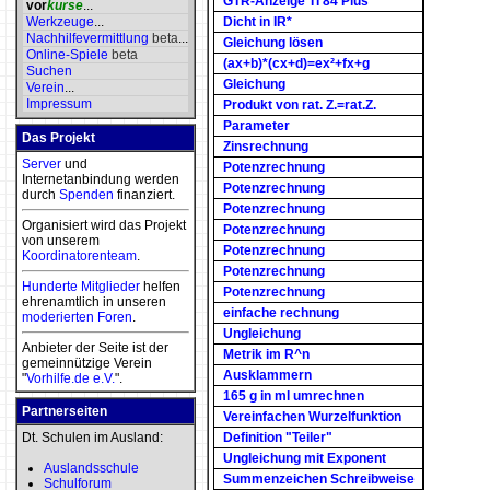
GTR-Anzeige TI 84 Plus
vor
kurse
...
Werkzeuge
...
Dicht in IR*
Nachhilfevermittlung
beta
...
Gleichung lösen
Online-Spiele
beta
(ax+b)*(cx+d)=ex²+fx+g
Suchen
Gleichung
Verein
...
Impressum
Produkt von rat. Z.=rat.Z.
Parameter
Das Projekt
Zinsrechnung
Server
und
Potenzrechnung
Internetanbindung werden
Potenzrechnung
durch
Spenden
finanziert.
Potenzrechnung
Organisiert wird das Projekt
Potenzrechnung
von unserem
Potenzrechnung
Koordinatorenteam
.
Potenzrechnung
Hunderte Mitglieder
helfen
Potenzrechnung
ehrenamtlich in unseren
einfache rechnung
moderierten
Foren
.
Ungleichung
Anbieter der Seite ist der
Metrik im R^n
gemeinnützige Verein
Ausklammern
"
Vorhilfe.de e.V.
".
165 g in ml umrechnen
Partnerseiten
Vereinfachen Wurzelfunktion
Dt. Schulen im Ausland:
Definition "Teiler"
Ungleichung mit Exponent
Auslandsschule
Summenzeichen Schreibweise
Schulforum