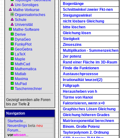
Topologie+Geometrie
Bogenlänge
Uni-Sonstiges
Schnittwinkel zweier Fkt-nen
Mathe-Vorkurse
Organisatorisches
Steigungswinkel
Schule
nicht lösbare Gleichung
Universität
bitte löschen
Mathe-Software
Gleichung lösen
Derive
Stetigkeit
DynaGeo
FunkyPlot
Zinseszins
GeoGebra
Multiplikation - Summenzeichen
LaTeX
2er potenz
Maple
Rand einer Fläche im 3D-Raum
MathCad
Finde die Funktionen
Mathematica
Matlab
Austauschprozesse
Maxima
Irrationalität \wurzel{2}
MuPad
Füllgraph
Taschenrechner
Herausheben von h
Türme von Hanoi
Gezeigt werden alle Foren
Faktorisieren, wenn x=0
bis zur Tiefe
2
Graphisches Lösen Gleichung
Navigation
Gleichung höheren Grades
Matrixexponential berechnen
Startseite
...
Neuerdings
beta
neu
Binom. Große Potenz
Forum
...
Taylorpolynom 2. Ordnung
vor
wissen
...