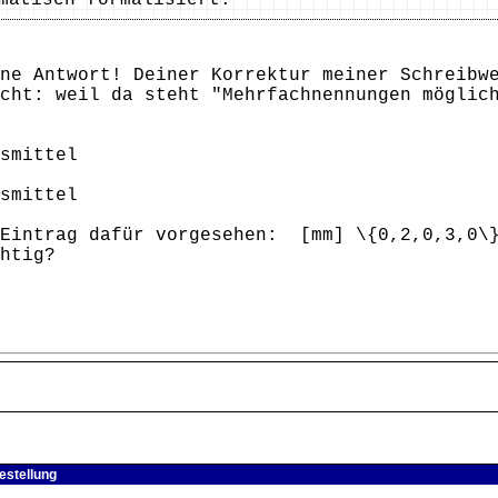
matisch formalisiert.
ne Antwort! Deiner Korrektur meiner Schreibw
cht: weil da steht "Mehrfachnennungen möglic
smittel
smittel
 Eintrag dafür vorgesehen: [mm] \{0,2,0,3,0\
htig?
estellung