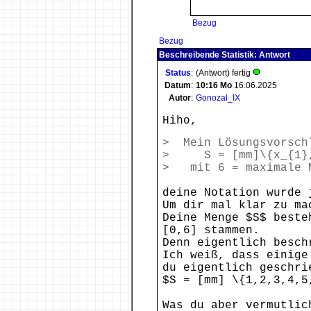
Bezug
Bezug
Beschreibende Statistik: Antwort
Status
:
(Antwort) fertig
Datum
:
10:16
Mo
16.06.2025
Autor
:
Gonozal_IX
Hiho,
> Mein Lösungsvorsch
> S = [mm]\{x_{1}, .
> mit 6 = maximale M
deine Notation wurde 
Um dir mal klar zu ma
Deine Menge $S$ beste
[0,6] stammen.
Denn eigentlich besch
Ich weiß, dass einige
du eigentlich geschri
$S = [mm] \{1,2,3,4,5
Was du aber vermutlic