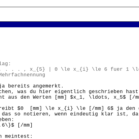
lag:
 . . , x_{5} | 0 \le x_{i} \le 6 fuer 1 \l
ehrfachnennung
ja bereits angemerkt.
chen, was du hier eigentlich geschrieben hast
ht aus den Werten [mm] $x_1, \ldots, x_5$ [/
reibt $0 [mm] \le x_{i} \le [/mm] 6$ ja den 
 das so notieren, wenn eindeutig klar ist, da
eben:
,6\}$ [/mm]
h meintest: