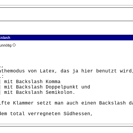
kslash
 unnötig
l,
athemodus von Latex, das ja hier benutzt wird
l:
] mit Backslash Komma
] mit Backslash Doppelpunkt und
] mit Backslash Semikolon.
ifte Klammer setzt man auch einen Backslash d
dem total verregneten Südhessen,