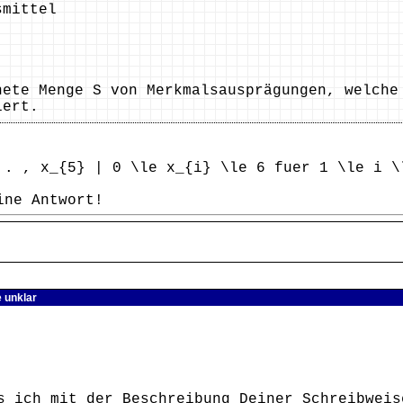
smittel
nete Menge S von Merkmalsausprägungen, welche
iert.
 , x_{5} | 0 \le x_{i} \le 6 fuer 1 \le i \
ine Antwort!
 unklar
s ich mit der Beschreibung Deiner Schreibweis