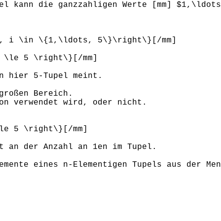
el kann die ganzzahligen Werte [mm] $1,\ldots
, i \in \{1,\ldots, 5\}\right\}[/mm]
 \le 5 \right\}[/mm]
n hier 5-Tupel meint.
großen Bereich.
on verwendet wird, oder nicht.
le 5 \right\}[/mm]
t an der Anzahl an 1en im Tupel.
emente eines n-Elementigen Tupels aus der Men