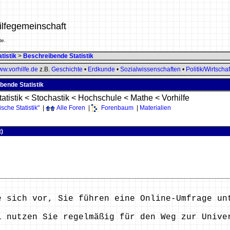
ilfegemeinschaft
te.
tistik
>
Beschreibende Statistik
w.vorhilfe.de
z.B.
Geschichte
•
Erdkunde
•
Sozialwissenschaften
•
Politik/Wirtschaf
bende Statistik
atistik
<
Stochastik
<
Hochschule
<
Mathe
<
Vorhilfe
che Statistik"
|
Alle Foren
|
Forenbaum
|
Materialien
t)
e sich vor, Sie führen eine Online-Umfrage un
l nutzen Sie regelmäßig für den Weg zur Unive