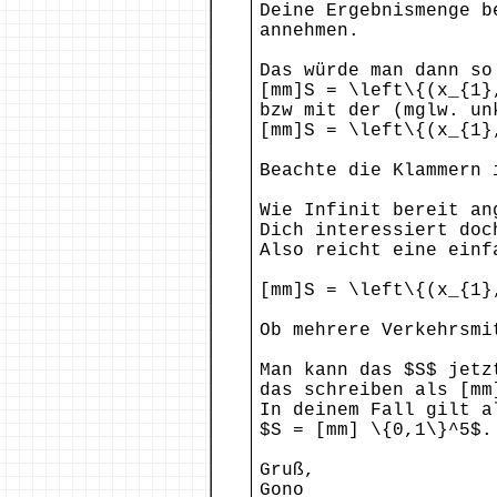
Deine Ergebnismenge b
annehmen.
Das würde man dann so
[mm]S = \left\{(x_{1}
bzw mit der (mglw. un
[mm]S = \left\{(x_{1}
Beachte die Klammern 
Wie Infinit bereit an
Dich interessiert doc
Also reicht eine einf
[mm]S = \left\{(x_{1}
Ob mehrere Verkehrsmi
Man kann das $S$ jetz
das schreiben als [mm
In deinem Fall gilt a
$S = [mm] \{0,1\}^5$.
Gruß,
Gono