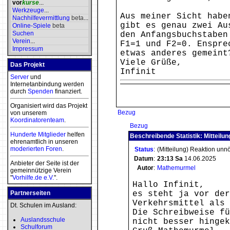
vor
kurse
...
Werkzeuge
...
Aus meiner Sicht habe
Nachhilfevermittlung
beta
...
gibt es genau zwei Au
Online-Spiele
beta
Suchen
den Anfangsbuchstaben
Verein
...
F1=1 und F2=0. Enspre
Impressum
etwas anderes gemeint
Viele Grüße,
Das Projekt
Infinit
Server
und
Internetanbindung werden
durch
Spenden
finanziert.
Organisiert wird das Projekt
Bezug
von unserem
Koordinatorenteam
.
Bezug
Hunderte Mitglieder
helfen
Beschreibende Statistik: Mitteilun
ehrenamtlich in unseren
moderierten
Foren
.
Status
:
(Mitteilung) Reaktion unn
Datum
:
23:13
Sa
14.06.2025
Anbieter der Seite ist der
Autor
:
Mathemurmel
gemeinnützige Verein
"
Vorhilfe.de e.V.
".
Hallo Infinit,
Partnerseiten
es steht ja vor der
Verkehrsmittel als 
Dt. Schulen im Ausland:
Die Schreibweise fü
Auslandsschule
nicht besser hingek
Schulforum