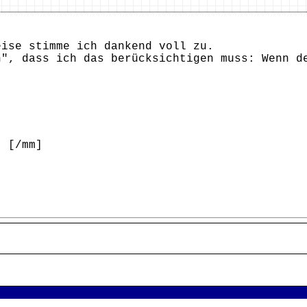
eise stimme ich dankend voll zu.
h", dass ich das berücksichtigen muss: Wenn d
} [/mm]