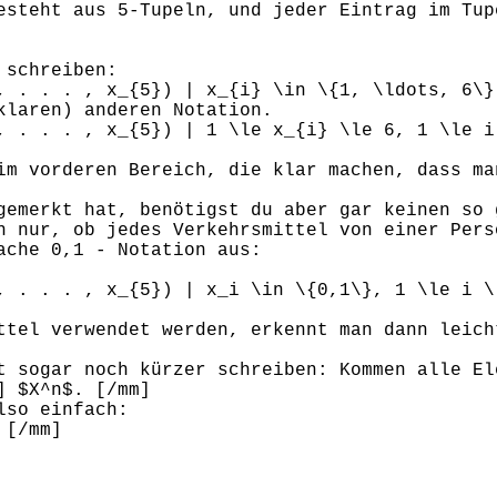
esteht aus 5-Tupeln, und jeder Eintrag im Tup
 schreiben:
, . . . , x_{5}) | x_{i} \in \{1, \ldots, 6\}
klaren) anderen Notation.
, . . . , x_{5}) | 1 \le x_{i} \le 6, 1 \le i
im vorderen Bereich, die klar machen, dass ma
gemerkt hat, benötigst du aber gar keinen so 
h nur, ob jedes Verkehrsmittel von einer Pers
ache 0,1 - Notation aus:
, . . . , x_{5}) | x_i \in \{0,1\}, 1 \le i \
ttel verwendet werden, erkennt man dann leich
t sogar noch kürzer schreiben: Kommen alle El
] $X^n$. [/mm]
lso einfach:
 [/mm]