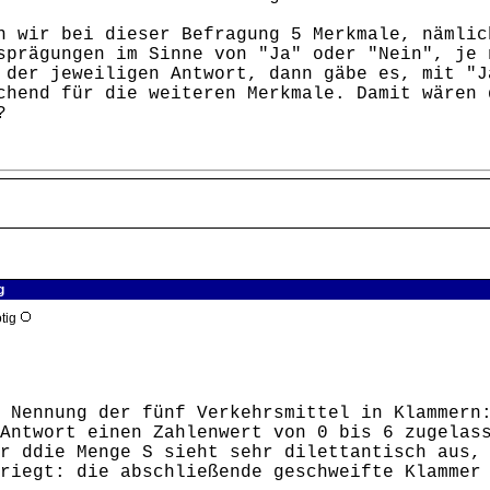
n wir bei dieser Befragung 5 Merkmale, nämlic
sprägungen im Sinne von "Ja" oder "Nein", je 
 der jeweiligen Antwort, dann gäbe es, mit "J
chend für die weiteren Merkmale. Damit wären
?
g
ötig
 Nennung der fünf Verkehrsmittel in Klammern
Antwort einen Zahlenwert von 0 bis 6 zugelas
r ddie Menge S sieht sehr dilettantisch aus,
riegt: die abschließende geschweifte Klammer