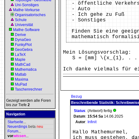
Topologie+Geometrie
- öffentliche Verkehr
Uni-Sonstiges
- Auto
Mathe-Vorkurse
- Ich gehe zu Fuß
Organisatorisches
- Sonstiges
Schule
Universität
Mathe-Software
Finden Sie eine geeig
Derive
mathematisch formalis
DynaGeo
FunkyPlot
GeoGebra
Mein Lösungsvorschlag:
LaTeX
S = [mm] \{x_{1}, . . .
Maple
MathCad
Ich danke vielmals für e
Mathematica
Matlab
Maxima
MuPad
Taschenrechner
Bezug
Gezeigt werden alle Foren
Beschreibende Statistik: Schreibweise
bis zur Tiefe
2
Status
:
(Antwort) fertig
Navigation
Datum
:
15:54
Sa
14.06.2025
Startseite
...
Autor
:
Infinit
Neuerdings
beta
neu
Forum
...
Hallo Mathemurmel,
vor
wissen
...
ich muss gestehen, da