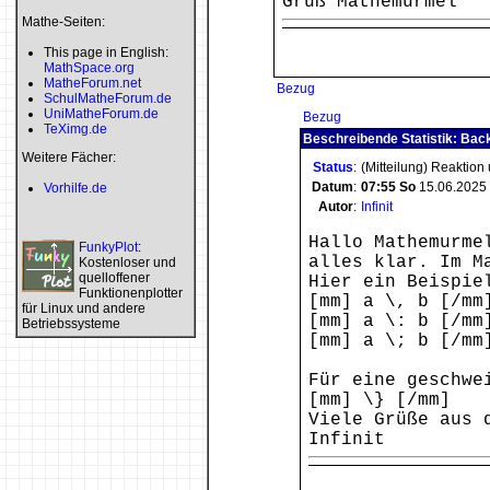
Gruß Mathemurmel
Mathe-Seiten:
This page in English:
MathSpace.org
MatheForum.net
Bezug
SchulMatheForum.de
UniMatheForum.de
Bezug
TeXimg.de
Beschreibende Statistik: Bac
Weitere Fächer:
Status
:
(Mitteilung) Reaktion
Datum
:
07:55
So
15.06.2025
Vorhilfe.de
Autor
:
Infinit
Hallo Mathemurme
FunkyPlot
:
alles klar. Im M
Kostenloser und
quelloffener
Hier ein Beispie
Funktionenplotter
[mm] a \, b [/mm
für Linux und andere
[mm] a \: b [/mm
Betriebssysteme
[mm] a \; b [/mm
Für eine geschwe
[mm] \} [/mm]
Viele Grüße aus 
Infinit