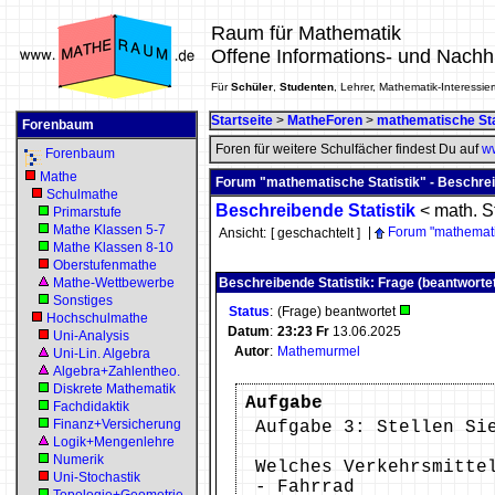
Raum für Mathematik
Offene Informations- und Nachh
Für
Schüler
,
Studenten
, Lehrer, Mathematik-Interessier
Startseite
>
MatheForen
>
mathematische Sta
Forenbaum
Foren für weitere Schulfächer findest Du auf
ww
Forenbaum
Mathe
Forum "mathematische Statistik" - Beschrei
Schulmathe
Beschreibende Statistik
<
math. St
Primarstufe
Mathe Klassen 5-7
|
Forum "mathematis
Ansicht:
[ geschachtelt ]
Mathe Klassen 8-10
Oberstufenmathe
Mathe-Wettbewerbe
Beschreibende Statistik: Frage (beantworte
Sonstiges
Status
:
(Frage) beantwortet
Hochschulmathe
Datum
:
23:23
Fr
13.06.2025
Uni-Analysis
Autor
:
Mathemurmel
Uni-Lin. Algebra
Algebra+Zahlentheo.
Diskrete Mathematik
Aufgabe
Fachdidaktik
Finanz+Versicherung
Aufgabe 3: Stellen Si
Logik+Mengenlehre
Numerik
Welches Verkehrsmitte
Uni-Stochastik
- Fahrrad