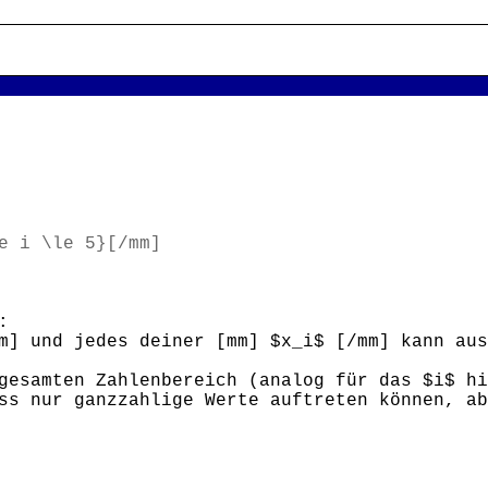
e i \le 5}[/mm]
:
mm] und jedes deiner [mm] $x_i$ [/mm] kann au
gesamten Zahlenbereich (analog für das $i$ hi
ss nur ganzzahlige Werte auftreten können, ab