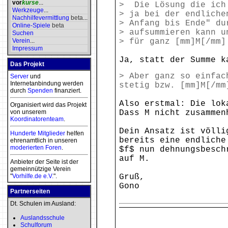
vor
kurse
...
> Die Lösung die ich 
Werkzeuge
...
> ja bei der endliche
Nachhilfevermittlung
beta
...
> Anfang bis Ende" du
Online-Spiele
beta
> aufsummieren kann u
Suchen
Verein
...
> für ganz [mm]M[/mm]
Impressum
Ja, statt der Summe k
Das Projekt
> Aber ganz so einfac
Server
und
Internetanbindung werden
stetig bzw. [mm]M[/mm
durch
Spenden
finanziert.
Also erstmal: Die lok
Organisiert wird das Projekt
von unserem
Dass M nicht zusammen
Koordinatorenteam
.
Dein Ansatz ist völli
Hunderte Mitglieder
helfen
bereits eine endliche
ehrenamtlich in unseren
moderierten
Foren
.
$f$ nun dehnungsbesch
auf M.
Anbieter der Seite ist der
gemeinnützige Verein
"
Vorhilfe.de e.V.
".
Gruß,
Gono
Partnerseiten
Dt. Schulen im Ausland:
Auslandsschule
Schulforum