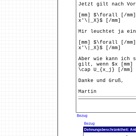
Jetzt gilt nach Vor
[mm] $\forall [/mm]
x'\|_X}$ [/mm]
Mir leuchtet ja ein
[mm] $\forall [/mm]
x'\|_X}$ [/mm]
Aber wie kann ich s
gilt, wenn $x [mm] 
\cap U_{x_j} [/mm] 
Danke und Gruß,
Martin
Bezug
Bezug
Dehnungsbeschränktheit: Ant