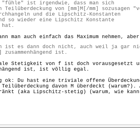
"fühle" ist irgendwie, dass man sich
n Teilüberdeckung von [mm]M[/mm] sozusagen "v
rchhangeln und die Lipschitz-Konstanten
nd so wieder eine Lipschitz Konstante
 hat.
ann man auch einfach das Maximum nehmen, aber
h ist es dann doch nicht, auch weil ja gar ni
] zusammenhängend ist.
ale Stetigkeit von f ist doch vorausgesetzt u
hängend ist, ist völlig egal.
g ok: Du hast eine triviale offene Überdeckun
 Teilüberdeckung davon M überdeckt (warum?). 
ränkt (aka Lipschitz-stetig) (warum, wie kann