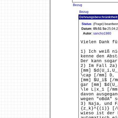
Bezug
Bezug
Dehnungsbeschränktheit: 
Status
:
(Frage) beantwor
Datum
:
05:51
So
25.04.
Autor
:
sancho1980
Vielen Dank fü
1) Ich weiß ni
kenne den Abst
Der kann sogar
2) Im Fall 2a)
[mm] $d(U_i,U_
\cap [/mm] D, 
[mm] $U_i$ [/m
gar [mm] $d(U_
\le L|x_1 [/mm
davon ausgegan
wegen "oBdA" s
3) Naja, und F
{z_k}^{(i)} [/
wieso ist der 