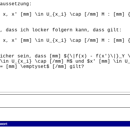
aussetzung:
 x, x' [mm] \in U_{x_i} \cap [/mm] M : [mm] 
, dass ich locker folgern kann, dass gilt:
 x, x' [mm] \in U_{x_i} \cap [/mm] M : [mm] 
icher sein, dass [mm] ${\|f(x) - f(x')\|}_Y 
\in U_{x_i} \cap [/mm] M$ und $x' [mm] \in U
= [mm] \emptyset$ [/mm] gilt?
wort