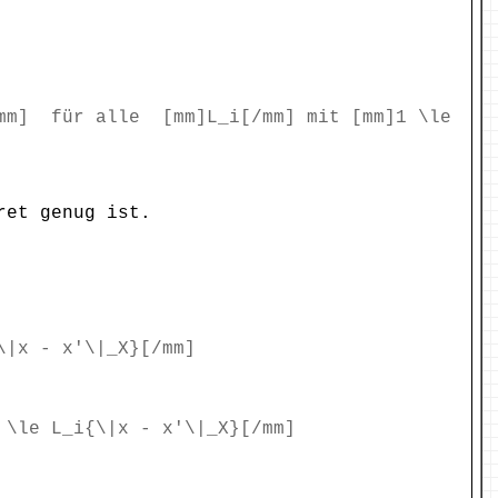
/mm] für alle [mm]L_i[/mm] mit [mm]1 \le
ret genug ist.
\|x - x'\|_X}[/mm]
 \le L_i{\|x - x'\|_X}[/mm]