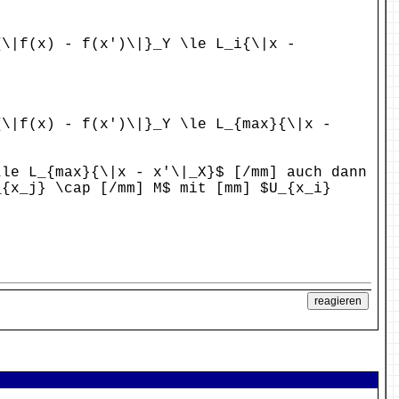
{\|f(x) - f(x')\|}_Y \le L_i{\|x -
{\|f(x) - f(x')\|}_Y \le L_{max}{\|x -
\le L_{max}{\|x - x'\|_X}$ [/mm] auch dann
_{x_j} \cap [/mm] M$ mit [mm] $U_{x_i}