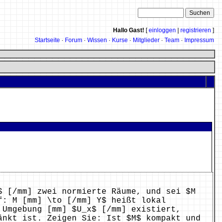
Hallo Gast!
[
einloggen
|
registrieren
]
Startseite
·
Forum
·
Wissen
·
Kurse
·
Mitglieder
·
Team
·
Impressum
$ [/mm] zwei normierte Räume, und sei $M
f: M [mm] \to [/mm] Y$ heißt lokal
 Umgebung [mm] $U_x$ [/mm] existiert,
änkt ist. Zeigen Sie: Ist $M$ kompakt und