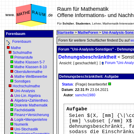
Raum für Mathematik
Offene Informations- und Nachh
Für
Schüler
,
Studenten
, Lehrer, Mathematik-Interessier
Startseite
>
MatheForen
>
Uni-Analysis-Sons
Forenbaum
Foren für weitere Schulfächer findest Du auf
ww
Forenbaum
Mathe
Forum "Uni-Analysis-Sonstiges" - Dehnung
Schulmathe
Dehnungsbeschränktheit
<
Sonst
Primarstufe
Mathe Klassen 5-7
|
Forum "Uni-Analy
Ansicht:
[ geschachtelt ]
Mathe Klassen 8-10
Oberstufenmathe
Mathe-Wettbewerbe
Dehnungsbeschränktheit: Aufgabe
Sonstiges
Status
:
(Frage) beantwortet
Hochschulmathe
Datum
:
22:31
Fr
23.04.2021
Uni-Analysis
Autor
:
sancho1980
Uni-Lin. Algebra
Algebra+Zahlentheo.
Diskrete Mathematik
Aufgabe
Fachdidaktik
Finanz+Versicherung
Seien $(X, [mm] {\|\c
Logik+Mengenlehre
[mm] \subset [/mm] X$
Numerik
dehnungsbeschränkt, f
Uni-Stochastik
sodass die Einschränk