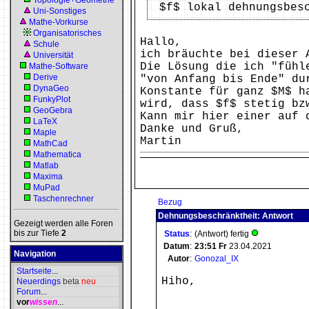
Topologie+Geometrie
$f$ lokal dehnungsbes
Uni-Sonstiges
Mathe-Vorkurse
Organisatorisches
Hallo,
Schule
ich bräuchte bei dieser 
Universität
Die Lösung die ich "fühl
Mathe-Software
Derive
"von Anfang bis Ende" du
DynaGeo
Konstante für ganz $M$ h
FunkyPlot
wird, dass $f$ stetig bz
GeoGebra
Kann mir hier einer auf 
LaTeX
Danke und Gruß,
Maple
Martin
MathCad
Mathematica
Matlab
Maxima
MuPad
Taschenrechner
Bezug
Dehnungsbeschränktheit: Antwort
Gezeigt werden alle Foren
bis zur Tiefe
2
Status
:
(Antwort) fertig
Datum
:
23:51
Fr
23.04.2021
Navigation
Autor
:
Gonozal_IX
Startseite
...
Hiho,
Neuerdings
beta
neu
Forum
...
vor
wissen
...