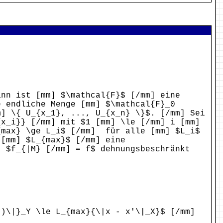
ann ist [mm] $\mathcal{F}$ [/mm] eine
e endliche Menge [mm] $\mathcal{F}_0
m] \{ U_{x_1}, ..., U_{x_n} \}$. [/mm] Sei
{x_i}} [/mm] mit $1 [mm] \le [/mm] i [mm]
{max} \ge L_i$ [/mm] für alle [mm] $L_i$
 [mm] $L_{max}$ [/mm] eine
] $f_{|M} [/mm] = f$ dehnungsbeschränkt
')\|}_Y \le L_{max}{\|x - x'\|_X}$ [/mm]