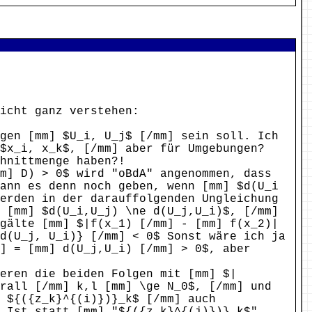
icht ganz verstehen:
ngen [mm] $U_i, U_j$ [/mm] sein soll. Ich
 $x_i, x_k$, [/mm] aber für Umgebungen?
hnittmenge haben?!
m] D) > 0$ wird "oBdA" angenommen, dass
kann es denn noch geben, wenn [mm] $d(U_i
werden in der darauffolgenden Ungleichung
n [mm] $d(U_i,U_j) \ne d(U_j,U_i)$, [/mm]
 gälte [mm] $|f(x_1) [/mm] - [mm] f(x_2)|
d(U_j, U_i)} [/mm] < 0$ Sonst wäre ich ja
] = [mm] d(U_j,U_i) [/mm] > 0$, aber
eren die beiden Folgen mit [mm] $|
rall [/mm] k,l [mm] \ge N_0$, [/mm] und
 ${({z_k}^{(i)})}_k$ [/mm] auch