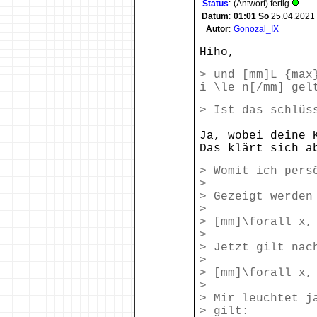
Status
:
(Antwort) fertig
Datum
:
01:01
So
25.04.2021
Autor
:
Gonozal_IX
Hiho,
> und [mm]L_{max
i \le n[/mm] gel
> Ist das schlüs
Ja, wobei deine 
Das klärt sich a
> Womit ich pers
>
> Gezeigt werden
>
> [mm]\forall x,
>
> Jetzt gilt nac
>
> [mm]\forall x,
>
> Mir leuchtet j
> gilt: