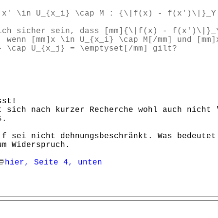
 x' \in U_{x_i} \cap M : {\|f(x) - f(x')\|}_Y
ich sicher sein, dass [mm]{\|f(x) - f(x')\|}_
, wenn [mm]x \in U_{x_i} \cap M[/mm] und [mm]
} \cap U_{x_j} = \emptyset[/mm] gilt?
,
sst!
t sich nach kurzer Recherche wohl auch nicht 
s.
 f sei nicht dehnungsbeschränkt. Was bedeutet
um Widerspruch.
hier, Seite 4, unten