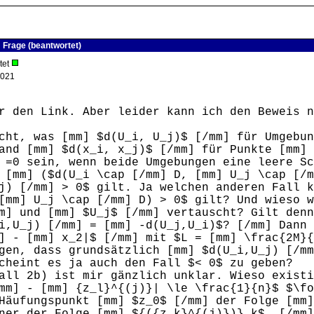
Frage (beantwortet)
tet
2021
r den Link. Aber leider kann ich den Beweis n
cht, was [mm] $d(U_i, U_j)$ [/mm] für Umgebu
and [mm] $d(x_i, x_j)$ [/mm] für Punkte [mm]
 =0 sein, wenn beide Umgebungen eine leere Sc
 [mm] ($d(U_i \cap [/mm] D, [mm] U_j \cap [/m
j) [/mm] > 0$ gilt. Ja welchen anderen Fall 
[mm] U_j \cap [/mm] D) > 0$ gilt? Und wieso 
m] und [mm] $U_j$ [/mm] vertauscht? Gilt den
i,U_j) [/mm] = [mm] -d(U_j,U_i)$? [/mm] Dann
] - [mm] x_2|$ [/mm] mit $L = [mm] \frac{2M}{
gen, dass grundsätzlich [mm] $d(U_i,U_j) [/mm
cheint es ja auch den Fall $< 0$ zu geben?
all 2b) ist mir gänzlich unklar. Wieso existi
mm] - [mm] {z_l}^{(j)}| \le \frac{1}{n}$ $\fo
Häufungspunkt [mm] $z_0$ [/mm] der Folge [mm]