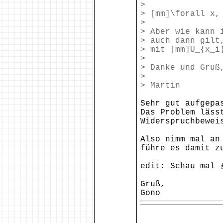
>
> [mm]\forall x,
>
> Aber wie kann 
> auch dann gilt
> mit [mm]U_{x_i
>
> Danke und Gruß
>
> Martin
Sehr gut aufgepa
Das Problem läss
Widerspruchbewei
Also nimm mal an
führe es damit z
edit: Schau mal
Gruß,
Gono