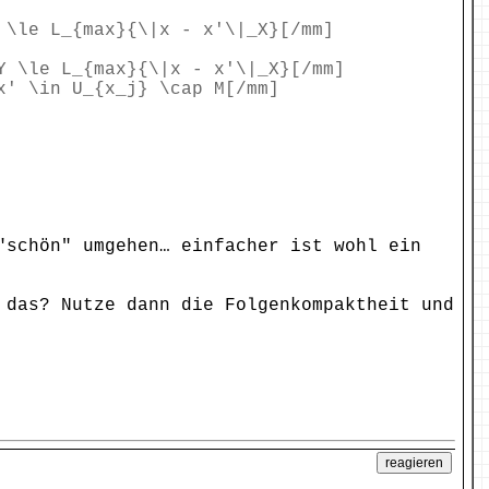
 \le L_{max}{\|x - x'\|_X}[/mm]
Y \le L_{max}{\|x - x'\|_X}[/mm]
x' \in U_{x_j} \cap M[/mm]
"schön" umgehen… einfacher ist wohl ein
 das? Nutze dann die Folgenkompaktheit und