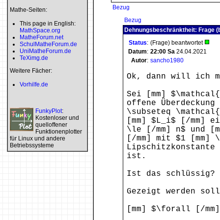
Bezug
Mathe-Seiten:
Bezug
This page in English:
Dehnungsbeschränktheit: Frage (
MathSpace.org
MatheForum.net
Status
:
(Frage) beantwortet
SchulMatheForum.de
UniMatheForum.de
Datum
:
22:00
Sa
24.04.2021
TeXimg.de
Autor
:
sancho1980
Weitere Fächer:
Ok, dann will ich m
Vorhilfe.de
Sei [mm] $\mathcal{
offene Überdeckung 
FunkyPlot
:
\subseteq \mathcal{
Kostenloser und
[mm] $L_i$ [/mm] ei
quelloffener
\le [/mm] n$ und [
Funktionenplotter
[/mm] mit $1 [mm] \
für Linux und andere
Betriebssysteme
Lipschitzkonstante 
ist.
Ist das schlüssig? 
Gezeigt werden soll
[mm] $\forall [/mm]