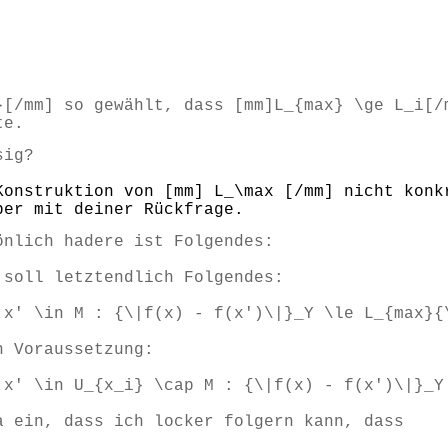
}[/mm] so gewählt, dass [mm]L_{max} \ge L_i[
te.
sig?
Konstruktion von [mm] L_\max [/mm] nicht konk
ber mit deiner Rückfrage.
önlich hadere ist Folgendes:
 soll letztendlich Folgendes:
 x' \in M : {\|f(x) - f(x')\|}_Y \le L_{max}{
h Voraussetzung:
 x' \in U_{x_i} \cap M : {\|f(x) - f(x')\|}_Y
a ein, dass ich locker folgern kann, dass