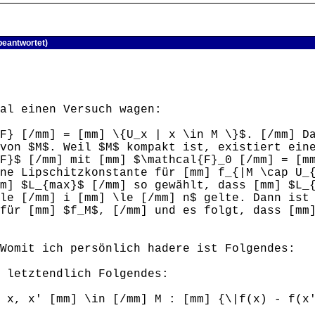
beantwortet)
al einen Versuch wagen:
F} [/mm] = [mm] \{U_x | x \in M \}$. [/mm] D
von $M$. Weil $M$ kompakt ist, existiert ein
F}$ [/mm] mit [mm] $\mathcal{F}_0 [/mm] = [m
ne Lipschitzkonstante für [mm] f_{|M \cap U_
mm] $L_{max}$ [/mm] so gewählt, dass [mm] $L_
le [/mm] i [mm] \le [/mm] n$ gelte. Dann ist
für [mm] $f_M$, [/mm] und es folgt, dass [mm
Womit ich persönlich hadere ist Folgendes:
 letztendlich Folgendes:
 x, x' [mm] \in [/mm] M : [mm] {\|f(x) - f(x