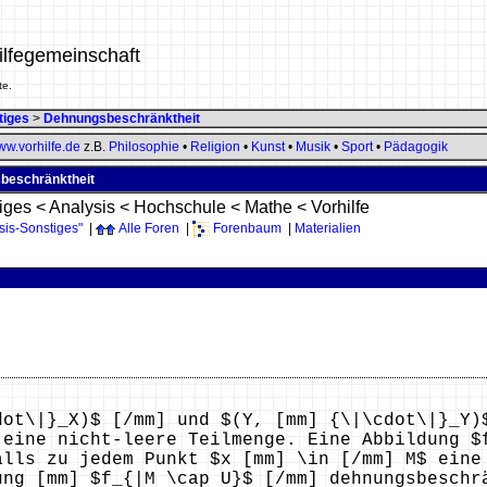
ilfegemeinschaft
te.
tiges
>
Dehnungsbeschränktheit
w.vorhilfe.de
z.B.
Philosophie
•
Religion
•
Kunst
•
Musik
•
Sport
•
Pädagogik
sbeschränktheit
iges
<
Analysis
<
Hochschule
<
Mathe
<
Vorhilfe
sis-Sonstiges"
|
Alle Foren
|
Forenbaum
|
Materialien
dot\|}_X)$ [/mm] und $(Y, [mm] {\|\cdot\|}_Y)
 eine nicht-leere Teilmenge. Eine Abbildung $
alls zu jedem Punkt $x [mm] \in [/mm] M$ eine
ung [mm] $f_{|M \cap U}$ [/mm] dehnungsbeschr