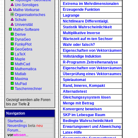
Topologie+Geometrie
Extrema im Mehrdimensionalen
Uni-Sonstiges
Erzeugende Funktion
Mathe-Vorkurse
Organisatorisches
Lagrange
Schule
Nichtlineare Differentialgl.
Universität
Statistik Wahrscheinlichkeit
Mathe-Software
Multiplikative Inverse
Derive
Wartezeit auf m-ten Sechser
DynaGeo
FunkyPlot
Wahr oder falsch?
GeoGebra
Eigenschaften von Vektorräumen
LaTeX
Vollständige Induktion
Maple
R-Programm Zeitreihenanalyse
MathCad
Eigenschaften von Vektorräumen
Mathematica
Matlab
Überprüfung eines Vektorraumes
Maxima
Spielautomat
MuPad
Rand, Inneres, Kompakt
Taschenrechner
Alternativtest
Gleichungssysystem lösen
Gezeigt werden alle Foren
Menge mit Betrag
bis zur Tiefe
2
Konvergenz beweisen
Navigation
SKP im Lebesgue Raum
Bedingte Wahrscheinlichkeit
Startseite
...
Neuerdings
beta
neu
Erwartungswert und Abweichung
Forum
...
Latex-Hilfe
vor
wissen
...