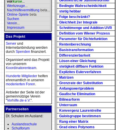
Geometrische Summenformel
vor
kurse
...
Werkzeuge
...
Bedingte Wahrscheinlichkeit
Nachhilfevermittlung
beta
...
stetig hebbar
Online-Spiele
beta
Folge beschränkt?
Suchen
Gleichheit 2er Integrale
Verein
...
Impressum
Schnittmenge und Addition UVR
Definition vom Wiener Prozess
Das Projekt
Parameter für Dichtefunktion
Server
und
Rentenberechnung
Internetanbindung werden
Basistransformation
durch
Spenden
finanziert.
Differenzierbarkeit
Organisiert wird das Projekt
Lösen einer Gleichung
von unserem
stetigkeit diffbare Funktion
Koordinatorenteam
.
Explizites Eulerverfahren
Hunderte Mitglieder
helfen
Matrizen
ehrenamtlich in unseren
Grenzrate der Substitution
moderierten
Foren
.
Anfangswertproblem
Anbieter der Seite ist der
Gaußsche Elimination
gemeinnützige Verein
Bilinearform
"
Vorhilfe.de e.V.
".
Unterraum
Partnerseiten
Konvergenz Laurentreihe
Dt. Schulen im Ausland:
Galoisgruppe bestimmen
Rang einer Matrix
Auslandsschule
Grad eines Polynoms
Schulforum