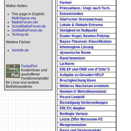
Formel
Mathe-Seiten:
Primzahlanz.: Ungl. nach Tsch.
Extremstellen
This page in English:
MathSpace.org
Abel'scher Grenzwertsatz
MatheForum.net
Lokale & Globale Extrema
SchulMatheForum.de
UniMatheForum.de
Stetigkeit im Nullpunkt
TeXimg.de
Dualer Kegel, Newton-Polytop
Bayes-Theorem: Klassifikation
Weitere Fächer:
Inhomogene Lösung
Vorhilfe.de
dynamische Rente
Rand beweisen
Lp-Norm
FunkyPlot
:
EW, EF und ONB von d^2/dx^2
Kostenloser und
quelloffener
Aufgabe zu Geraden HELP
Funktionenplotter
Bruchgleichung lösen
für Linux und andere
Mittleres Wachstum ermitteln
Betriebssysteme
Newton-V: Mehrdimensional
Picard Lindelöf
Bestätigung Vorbestellungen
EW, EV, diagbar
Bedingte Varianz
Letzte Ziffer Mersenne-PZ
Mengennotation
Basis und Skalarprodukt