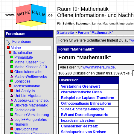
Raum für Mathematik
Offene Informations- und Nachh
Für
Schüler
,
Studenten
, Lehrer, Mathematik-Interessier
Startseite
>
Forum "Mathematik"
Forenbaum
Foren für weitere Schulfächer findest Du auf
ww
Forenbaum
Mathe
Forum "Mathematik"
Schulmathe
Forum "Mathematik"
Primarstufe
Mathe Klassen 5-7
Mathe Klassen 8-10
Alle Foren für
www.matheraum.de
.
Oberstufenmathe
166.283
Diskussionen (darin
891.359
Artikel).
Mathe-Wettbewerbe
Diskussion
Sonstiges
Hochschulmathe
Verständnis Grenzwert
Uni-Analysis
charakteristische Fkten
Uni-Lin. Algebra
Beispiel zur Laplace-Transform
Algebra+Zahlentheo.
Orthogonalbasis Bilinearform
Diskrete Mathematik
Subst.-r. Stieltjes-Integral
Fachdidaktik
Finanz+Versicherung
BW und Darstellungsmatrix
Logik+Mengenlehre
hexadezimalsystem
Numerik
Chinesicher Restsatz
Uni-Stochastik
Schnittpunkte von Kreisen