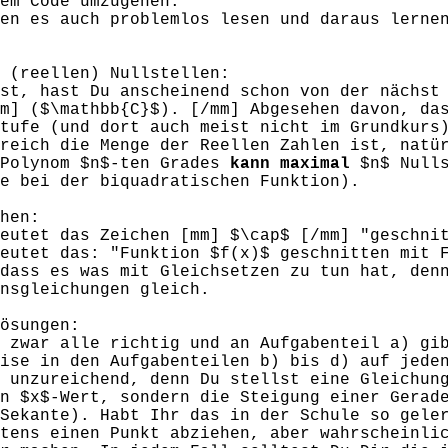
em Code umzugehen.
en es auch problemlos lesen und daraus lerne
 (reellen) Nullstellen:
st, hast Du anscheinend schon von der nächst
m] ($\mathbb{C}$). [/mm] Abgesehen davon, da
tufe (und dort auch meist nicht im Grundkurs
reich die Menge der Reellen Zahlen ist, natü
 Polynom $n$-ten Grades
kann maximal
$n$ Nulls
e bei der biquadratischen Funktion).
hen:
eutet das Zeichen [mm] $\cap$ [/mm] "geschni
eutet das: "Funktion $f(x)$ geschnitten mit 
dass es was mit Gleichsetzen zu tun hat, den
nsgleichungen gleich.
ösungen:
 zwar alle richtig und an Aufgabenteil a) gi
ise in den Aufgabenteilen b) bis d) auf jede
 unzureichend, denn Du stellst eine Gleichun
n $x$-Wert, sondern die Steigung einer Gerad
Sekante). Habt Ihr das in der Schule so gele
tens einen Punkt abziehen, aber wahrscheinli