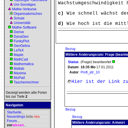
Topologie+Geometrie
Wachstumgeschwindigkeit 
Uni-Sonstiges
Mathe-Vorkurse
c)
Wie schnell wächst der
Organisatorisches
Schule
Universität
d)
Wie hoch ist die mittl
Mathe-Software
Derive
DynaGeo
FunkyPlot
GeoGebra
Bezug
LaTeX
Mittlere Änderungsrate: Frage (beantw
Maple
MathCad
Status
:
(Frage) beantwortet
Mathematica
Datum
:
16:35
Mo
17.01.2011
Matlab
Autor
:
Profi_jdr_10
Maxima
MuPad
Hier ist der Link z
Taschenrechner
Gezeigt werden alle Foren
bis zur Tiefe
2
Navigation
Bezug
Startseite
...
Neuerdings
beta
neu
Bezug
Forum
...
Mittlere Änderungsrate: Antwort
vor
wissen
...