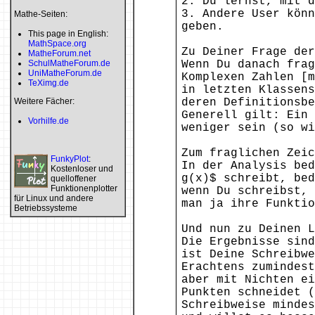
2. Du lernst, mit d
3. Andere User könn
Mathe-Seiten:
geben.
This page in English:
MathSpace.org
Zu Deiner Frage der
MatheForum.net
SchulMatheForum.de
Wenn Du danach frag
UniMatheForum.de
Komplexen Zahlen [m
TeXimg.de
in letzten Klassens
Weitere Fächer:
deren Definitionsbe
Generell gilt: Ein
Vorhilfe.de
weniger sein (so wi
Zum fraglichen Zeic
FunkyPlot
:
In der Analysis bed
Kostenloser und
g(x)$ schreibt, bed
quelloffener
Funktionenplotter
wenn Du schreibst, 
für Linux und andere
man ja ihre Funktio
Betriebssysteme
Und nun zu Deinen L
Die Ergebnisse sind
ist Deine Schreibwe
Erachtens zumindest
aber mit Nichten ei
Punkten schneidet (
Schreibweise mindes