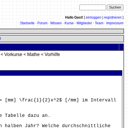
Hallo Gast!
[
einloggen
|
registrieren
]
Startseite
·
Forum
·
Wissen
·
Kurse
·
Mitglieder
·
Team
·
Impressum
t
<
Vorkurse
<
Mathe
<
Vorhilfe
= [mm] \frac{1}{2}x^2$ [/mm] im Intervall
e Tabelle dazu an.
n halben Jahr? Welche durchschnittliche