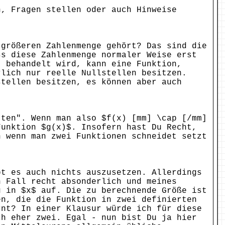
n, Fragen stellen oder auch Hinweise
 größeren Zahlenmenge gehört? Das sind die
ss diese Zahlenmenge normaler Weise erst
) behandelt wird, kann eine Funktion,
rlich nur reelle Nullstellen besitzen.
tellen besitzen, es können aber auch
tten". Wenn man also $f(x) [mm] \cap [/mm]
Funktion $g(x)$. Insofern hast Du Recht,
n wenn man zwei Funktionen schneidet setzt
bt es auch nichts auszusetzen. Allerdings
n Fall recht absonderlich und meines
g in $x$ auf. Die zu berechnende Größe ist
en, die die Funktion in zwei definierten
rnt? In einer Klausur würde ich für diese
ch eher zwei. Egal - nun bist Du ja hier