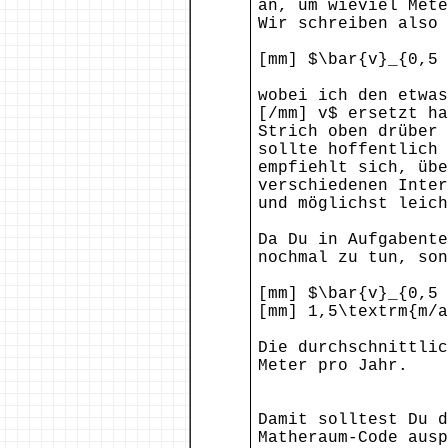
an, um wieviel Mete
Wir schreiben also 
[mm] $\bar{v}_{0,5 
wobei ich den etwas
[/mm] v$ ersetzt ha
Strich oben drüber 
sollte hoffentlich 
empfiehlt sich, übe
verschiedenen Inter
und möglichst leich
Da Du in Aufgabente
nochmal zu tun, son
[mm] $\bar{v}_{0,5 
[mm] 1,5\textrm{m/a
Die durchschnittlic
Meter pro Jahr.
Damit solltest Du d
Matheraum-Code ausp