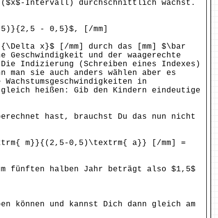
 ($x$-Intervall) durchschnittlich wächst.
,5)}{2,5 - 0,5}$, [/mm]
}{\Delta x}$ [/mm] durch das [mm] $\bar
ne Geschwindigkeit und der waagerechte
 Die Indizierung (Schreiben eines Indexes)
nn man sie auch anders wählen aber es
e Wachstumsgeschwindigkeiten in
 gleich heißen: Gib den Kindern eindeutige
berechnet hast, brauchst Du das nun nicht
xtrm{ m}}{(2,5-0,5)\textrm{ a}} [/mm] =
um fünften halben Jahr beträgt also $1,5$
ben können und kannst Dich dann gleich am