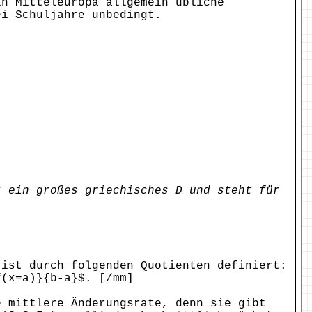
in Mitteleuropa allgemein übliche
ei Schuljahre unbedingt.
t ein großes griechisches D und steht für
 ist durch folgenden Quotienten definiert:
f(x=a)}{b-a}$. [/mm]
e mittlere Änderungsrate, denn sie gibt