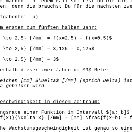
r machen. In jedem Fall solltest Du Dir die 
en, denn die brauchst Du für die nächsten zw
fgabenteil b)
m ersten zum fünften halben Jahr:
 \to 2,5} [/mm] = f(x=2,5) - f(x=0,5)$
 \to 2,5} [/mm] = 3,125 - 0,125$
 \to 2,5} [/mm] = 3$
erhalb dieser zwei Jahre um $3$ Meter.
eichen [mm] $\Delta$ [/mm] (sprich Delta) is
a gebildet wird.
eschwindigkeit in diesem Zeitraum:
ngsrate einer Funktion im Intervall $[a; b]$
f(x)}{\Delta x} [/mm] = [mm] \frac{f(x=b) - 
he Wachstumsgeschwindigkeit ist genau so ein