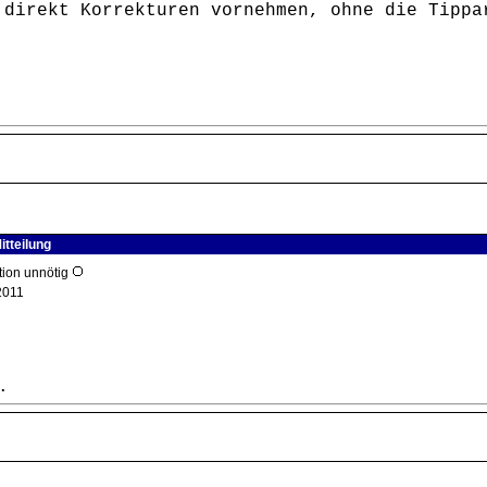
 direkt Korrekturen vornehmen, ohne die Tippa
itteilung
tion unnötig
2011
.