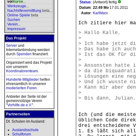
vor
kurse
...
Status
:
(Antwort) fertig
Werkzeuge
...
Datum
:
22:49
Mo
17.01.2011
Nachhilfevermittlung
beta
...
Autor
:
KarlMarx
Online-Spiele
beta
Suchen
Ich zitiere hier m
Verein
...
Impressum
> Hallo Kalle,
>
Das Projekt
> Ich habe jetzt di
Server
und
> Das habe ich auch
Internetanbindung werden
durch
Spenden
finanziert.
> Ist das OK für di
>
Organisiert wird das Projekt
> Ansonsten hatte i
von unserem
> da die biquadrati
Koordinatorenteam
.
> Lösungen eine neg
Hunderte Mitglieder
helfen
> Und ich wusste ni
ehrenamtlich in unseren
> Kann mir aber den
moderierten
Foren
.
>
Anbieter der Seite ist der
> Bis dann, Julian.
gemeinnützige Verein
"
Vorhilfe.de e.V.
".
Partnerseiten
Ich (und die meiste
üblichen Code direk
Dt. Schulen im Ausland:
drei entscheidene V
Auslandsschule
1. Es läßt sich all
Schulforum