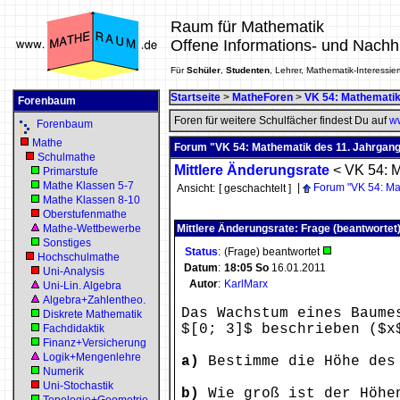
Raum für Mathematik
Offene Informations- und Nachh
Für
Schüler
,
Studenten
, Lehrer, Mathematik-Interessier
Startseite
>
MatheForen
>
VK 54: Mathematik
Forenbaum
Foren für weitere Schulfächer findest Du auf
ww
Forenbaum
Mathe
Forum "VK 54: Mathematik des 11. Jahrgangs
Schulmathe
Mittlere Änderungsrate
<
VK 54: M
Primarstufe
Mathe Klassen 5-7
|
Forum "VK 54: Ma
Ansicht:
[ geschachtelt ]
Mathe Klassen 8-10
Oberstufenmathe
Mathe-Wettbewerbe
Mittlere Änderungsrate: Frage (beantwortet
Sonstiges
Status
:
(Frage) beantwortet
Hochschulmathe
Datum
:
18:05
So
16.01.2011
Uni-Analysis
Autor
:
KarlMarx
Uni-Lin. Algebra
Algebra+Zahlentheo.
Das Wachstum eines Baume
Diskrete Mathematik
$[0; 3]$ beschrieben ($x
Fachdidaktik
Finanz+Versicherung
Logik+Mengenlehre
a)
Bestimme die Höhe des 
Numerik
Uni-Stochastik
b)
Wie groß ist der Höhen