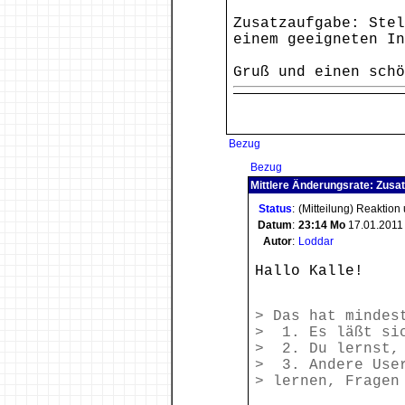
Zusatzaufgabe: Stel
einem geeigneten In
Gruß und einen schö
Bezug
Bezug
Mittlere Änderungsrate: Zusa
Status
:
(Mitteilung) Reaktion
Datum
:
23:14
Mo
17.01.2011
Autor
:
Loddar
Hallo Kalle!
> Das hat mindes
> 1. Es läßt sic
> 2. Du lernst, 
> 3. Andere User
> lernen, Fragen