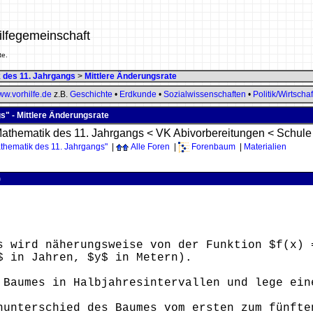
ilfegemeinschaft
te.
 des 11. Jahrgangs
>
Mittlere Änderungsrate
w.vorhilfe.de
z.B.
Geschichte
•
Erdkunde
•
Sozialwissenschaften
•
Politik/Wirtschaf
" - Mittlere Änderungsrate
athematik des 11. Jahrgangs
<
VK Abivorbereitungen
<
Schule
thematik des 11. Jahrgangs"
|
Alle Foren
|
Forenbaum
|
Materialien
)
s wird näherungsweise von der Funktion $f(x) 
$ in Jahren, $y$ in Metern).
Baumes in Halbjahresintervallen und lege ein
unterschied des Baumes vom ersten zum fünfte