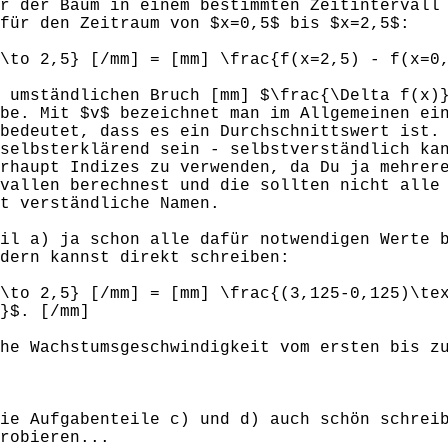
r der Baum in einem bestimmten Zeitintervall
für den Zeitraum von $x=0,5$ bis $x=2,5$:
\to 2,5} [/mm] = [mm] \frac{f(x=2,5) - f(x=0
 umständlichen Bruch [mm] $\frac{\Delta f(x)
be. Mit $v$ bezeichnet man im Allgemeinen ei
bedeutet, dass es ein Durchschnittswert ist.
selbsterklärend sein - selbstverständlich ka
rhaupt Indizes zu verwenden, da Du ja mehrer
vallen berechnest und die sollten nicht alle
t verständliche Namen.
il a) ja schon alle dafür notwendigen Werte 
dern kannst direkt schreiben:
\to 2,5} [/mm] = [mm] \frac{(3,125-0,125)\te
}$. [/mm]
he Wachstumsgeschwindigkeit vom ersten bis z
ie Aufgabenteile c) und d) auch schön schrei
robieren...