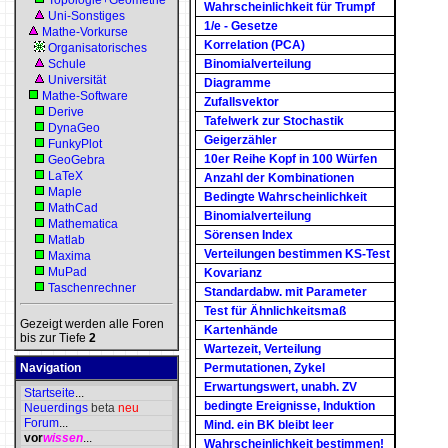
Topologie+Geometrie
Wahrscheinlichkeit für Trumpf
Uni-Sonstiges
1/e - Gesetze
Mathe-Vorkurse
Korrelation (PCA)
Organisatorisches
Schule
Binomialverteilung
Universität
Diagramme
Mathe-Software
Zufallsvektor
Derive
Tafelwerk zur Stochastik
DynaGeo
Geigerzähler
FunkyPlot
10er Reihe Kopf in 100 Würfen
GeoGebra
LaTeX
Anzahl der Kombinationen
Maple
Bedingte Wahrscheinlichkeit
MathCad
Binomialverteilung
Mathematica
Sörensen Index
Matlab
Verteilungen bestimmen KS-Test
Maxima
MuPad
Kovarianz
Taschenrechner
Standardabw. mit Parameter
Test für Ähnlichkeitsmaß
Gezeigt werden alle Foren
Kartenhände
bis zur Tiefe
2
Wartezeit, Verteilung
Navigation
Permutationen, Zykel
Erwartungswert, unabh. ZV
Startseite
...
bedingte Ereignisse, Induktion
Neuerdings
beta
neu
Forum
...
Mind. ein BK bleibt leer
vor
wissen
...
Wahrscheinlichkeit bestimmen!