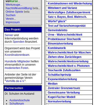
vor
kurse
...
Kombinationen mit Wiederholung
Werkzeuge
...
Mittelwert und Varianz
Nachhilfevermittlung
beta
...
Online-Spiele
beta
Mehrstufiges Zufallsexperiment
Suchen
Satz v. Bayes, Bed. Wahrsch.
Verein
...
Würfel"glück"
Impressum
Test auf Varianzhomogenität
Das Projekt
Gemeindelotto
Urne - Wahrscheinlichkeit
Server
und
Internetanbindung werden
Probeklausur Stochastik
durch
Spenden
finanziert.
Binomialverteilung
Kombinatorik
Organisiert wird das Projekt
von unserem
Wahrscheinlichkeit für Mäxchen
Koordinatorenteam
.
Ziehen ohne Zurücklegen
Hunderte Mitglieder
helfen
Wahrscheinlichkeitsverteilung
ehrenamtlich in unseren
Wahrscheinlichkeit v. Photonen
moderierten
Foren
.
Stochastik Zufallszahlen
Anbieter der Seite ist der
Schubfachprinzip
gemeinnützige Verein
Exponentialverteilung
"
Vorhilfe.de e.V.
".
Median
Partnerseiten
Zentraler Grenzwertsatz
Gemeinsame Verteilung
Dt. Schulen im Ausland:
Kugel-Fächer Modell
Auslandsschule
Normalverteilung
Schulforum