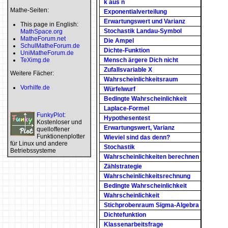
k aus n
Mathe-Seiten:
Exponentialverteilung
Erwartungswert und Varianz
This page in English:
Stochastik Landau-Symbol
MathSpace.org
MatheForum.net
Die Ampel
SchulMatheForum.de
Dichte-Funktion
UniMatheForum.de
TeXimg.de
Mensch ärgere Dich nicht
Zufallsvariable X
Weitere Fächer:
Wahrscheinlichkeitsraum
Vorhilfe.de
Würfelwurf
Bedingte Wahrscheinlichkeit
Laplace-Formel
FunkyPlot
:
Hypothesentest
Kostenloser und
Erwartungswert, Varianz
quelloffener
Funktionenplotter
Wieviel sind das denn?
für Linux und andere
Stochastik
Betriebssysteme
Wahrscheinlichkeiten berechnen
Zählstrategie
Wahrscheinlichkeitsrechnung
Bedingte Wahrscheinlichkeit
Wahrscheinlichkeit
Stichprobenraum Sigma-Algebra
Dichtefunktion
Klassenarbeitsfrage