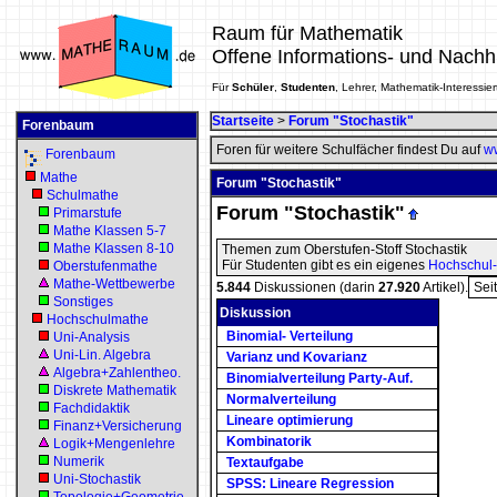
Raum für Mathematik
Offene Informations- und Nachh
Für
Schüler
,
Studenten
, Lehrer, Mathematik-Interessier
Startseite
>
Forum "Stochastik"
Forenbaum
Foren für weitere Schulfächer findest Du auf
ww
Forenbaum
Mathe
Forum "Stochastik"
Schulmathe
Forum "Stochastik"
Primarstufe
Mathe Klassen 5-7
Mathe Klassen 8-10
Themen zum Oberstufen-Stoff Stochastik
Für Studenten gibt es ein eigenes
Hochschul
Oberstufenmathe
Mathe-Wettbewerbe
5.844
Diskussionen (darin
27.920
Artikel).
Sei
Sonstiges
Diskussion
Hochschulmathe
Binomial- Verteilung
Uni-Analysis
Uni-Lin. Algebra
Varianz und Kovarianz
Algebra+Zahlentheo.
Binomialverteilung Party-Auf.
Diskrete Mathematik
Normalverteilung
Fachdidaktik
Lineare optimierung
Finanz+Versicherung
Kombinatorik
Logik+Mengenlehre
Numerik
Textaufgabe
Uni-Stochastik
SPSS: Lineare Regression