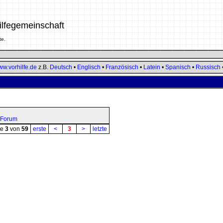
ilfegemeinschaft
te.
w.vorhilfe.de
z.B.
Deutsch
•
Englisch
•
Französisch
•
Latein
•
Spanisch
•
Russisch
-Forum
te
3
von
59
erste
<
3
>
letzte