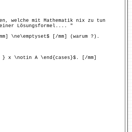
en, welche mit Mathematik nix zu tun
einer Lösungsformel.... "
mm] \ne\emptyset$ [/mm] (warum ?).
 } x \notin A \end{cases}$. [/mm]