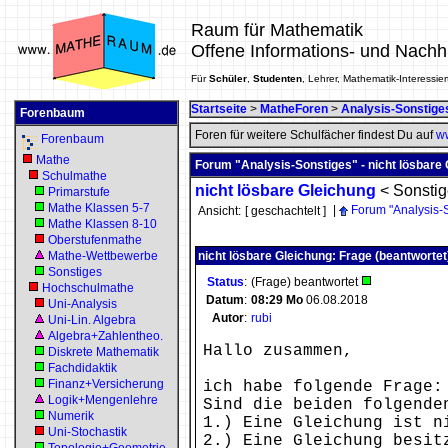
Raum für Mathematik
Offene Informations- und Nachh
Für
Schüler
,
Studenten
, Lehrer, Mathematik-Interessier
Startseite
>
MatheForen
>
Analysis-Sonstige
Forenbaum
Foren für weitere Schulfächer findest Du auf
ww
Forenbaum
Mathe
Forum "Analysis-Sonstiges" - nicht lösbare
Schulmathe
nicht lösbare Gleichung
<
Sonsti
Primarstufe
Mathe Klassen 5-7
|
Forum "Analysis-
Ansicht:
[ geschachtelt ]
Mathe Klassen 8-10
Oberstufenmathe
Mathe-Wettbewerbe
nicht lösbare Gleichung: Frage (beantwortet
Sonstiges
Status
:
(Frage) beantwortet
Hochschulmathe
Datum
:
08:29
Mo
06.08.2018
Uni-Analysis
Autor
:
rubi
Uni-Lin. Algebra
Algebra+Zahlentheo.
Hallo zusammen,
Diskrete Mathematik
Fachdidaktik
Finanz+Versicherung
ich habe folgende Frage:
Logik+Mengenlehre
Sind die beiden folgende
Numerik
1.) Eine Gleichung ist n
Uni-Stochastik
2.) Eine Gleichung besit