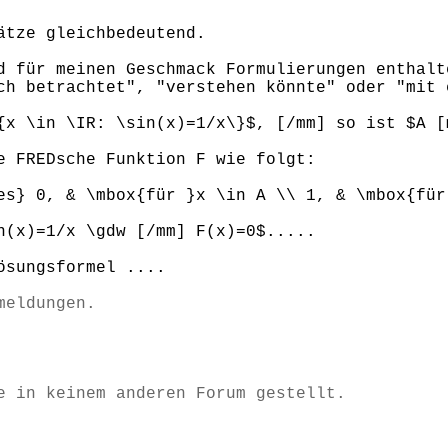
ätze gleichbedeutend.
d für meinen Geschmack Formulierungen enthalt
ch betrachtet", "verstehen könnte" oder "mit 
{x \in \IR: \sin(x)=1/x\}$, [/mm] so ist $A [
e FREDsche Funktion F wie folgt:
es} 0, & \mbox{für }x \in A \\ 1, & \mbox{für
n(x)=1/x \gdw [/mm] F(x)=0$.....
sungsformel ....
meldungen.
e in keinem anderen Forum gestellt.