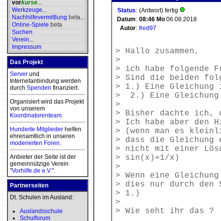
vor
kurse
...
Werkzeuge
...
Status
:
(Antwort) fertig
Nachhilfevermittlung
beta
...
Datum
:
08:46
Mo
06.08.2018
Online-Spiele
beta
Autor
:
fred97
Suchen
Verein
...
Impressum
> Hallo zusammen,
>
Das Projekt
> ich habe folgende F
Server
und
> Sind die beiden fol
Internetanbindung werden
> 1.) Eine Gleichung 
durch
Spenden
finanziert.
> 2.) Eine Gleichung
Organisiert wird das Projekt
>
von unserem
> Bisher dachte ich, 
Koordinatorenteam
.
> Ich habe aber den H
Hunderte Mitglieder
helfen
> (wenn man es kleinl
ehrenamtlich in unseren
> dass die Gleichung 
moderierten
Foren
.
> nicht mit einer Lös
Anbieter der Seite ist der
> sin(x)=1/x)
gemeinnützige Verein
>
"
Vorhilfe.de e.V.
".
> Wenn eine Gleichung
> dies nur durch den 
Partnerseiten
> 1.)
Dt. Schulen im Ausland:
>
> Wie seht ihr das ?
Auslandsschule
Schulforum