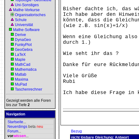
Topologie+Geometrie
Uni-Sonstiges
Bisher dachte ich, das w
Mathe-Vorkurse
Ich habe aber den Hinwei
Organisatorisches
könnte, dass die Gleichu
Schule
Universität
(wie z.B. sin(x)=1/x)
Mathe-Software
Derive
Wenn eine Gleichung also
DynaGeo
durch 1.)
FunkyPlot
GeoGebra
Wie seht ihr das ?
LaTeX
Maple
Danke für eure Rückmeldu
MathCad
Mathematica
Matlab
Viele Grüße
Maxima
Rubi
MuPad
Taschenrechner
Ich habe diese Frage in 
Gezeigt werden alle Foren
bis zur Tiefe
2
Navigation
Startseite
...
Neuerdings
beta
neu
Forum
...
Bezug
vor
wissen
...
nicht lösbare Gleichung: Antwort