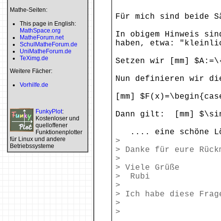
Mathe-Seiten:
Für mich sind beide S
This page in English:
MathSpace.org
In obigem Hinweis sin
MatheForum.net
haben, etwa: "kleinli
SchulMatheForum.de
UniMatheForum.de
TeXimg.de
Setzen wir [mm] $A:=\
Weitere Fächer:
Nun definieren wir di
Vorhilfe.de
[mm] $F(x)=\begin{cas
FunkyPlot
:
Dann gilt: [mm] $\si
Kostenloser und
quelloffener
.... eine schöne Lö
Funktionenplotter
für Linux und andere
>
Betriebssysteme
> Danke für eure Rück
>
> Viele Grüße
> Rubi
>
> Ich habe diese Frag
>
>