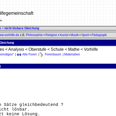
ilfegemeinschaft
te.
s
>
nicht lösbare Gleichung
w.vorhilfe.de
z.B.
Philosophie
•
Religion
•
Kunst
•
Musik
•
Sport
•
Pädagogik
 Gleichung
ges
<
Analysis
<
Oberstufe
<
Schule
<
Mathe
<
Vorhilfe
Sonstiges"
|
Alle Foren
|
Forenbaum
|
Materialien
)
n Sätze gleichbedeutend ?
icht lösbar.
zt keine Lösung.