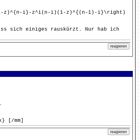
1-z)^{n-i}-z^i(n-i)(1-z)^{(n-1)-i}\right)
ass sich einiges rauskürzt. Nur hab ich
.
k} [/mm]