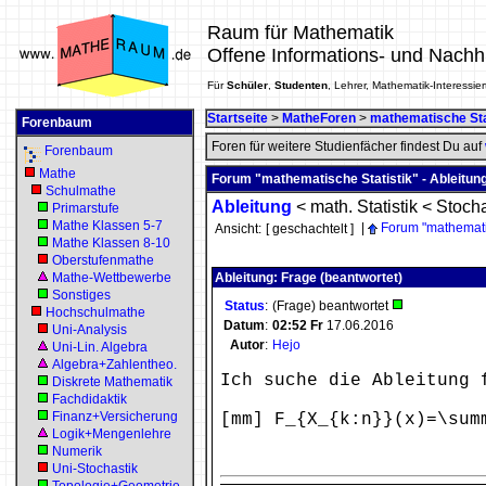
Raum für Mathematik
Offene Informations- und Nachh
Für
Schüler
,
Studenten
, Lehrer, Mathematik-Interessier
Startseite
>
MatheForen
>
mathematische Sta
Forenbaum
Foren für weitere Studienfächer findest Du auf
Forenbaum
Mathe
Forum "mathematische Statistik" - Ableitun
Schulmathe
Ableitung
<
math. Statistik
<
Stocha
Primarstufe
Mathe Klassen 5-7
|
Forum "mathematis
Ansicht:
[ geschachtelt ]
Mathe Klassen 8-10
Oberstufenmathe
Mathe-Wettbewerbe
Ableitung: Frage (beantwortet)
Sonstiges
Status
:
(Frage) beantwortet
Hochschulmathe
Datum
:
02:52
Fr
17.06.2016
Uni-Analysis
Autor
:
Hejo
Uni-Lin. Algebra
Algebra+Zahlentheo.
Ich suche die Ableitung 
Diskrete Mathematik
Fachdidaktik
Finanz+Versicherung
[mm] F_{X_{k:n}}(x)=\sum
Logik+Mengenlehre
Numerik
Uni-Stochastik