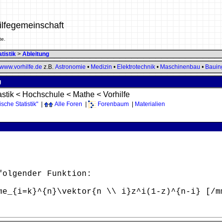
ilfegemeinschaft
te.
tistik
>
Ableitung
www.vorhilfe.de
z.B.
Astronomie
•
Medizin
•
Elektrotechnik
•
Maschinenbau
•
Bauin
g
stik
<
Hochschule
<
Mathe
<
Vorhilfe
che Statistik"
|
Alle Foren
|
Forenbaum
|
Materialien
folgender Funktion:
me_{i=k}^{n}\vektor{n \\ i}z^i(1-z)^{n-i} [/m