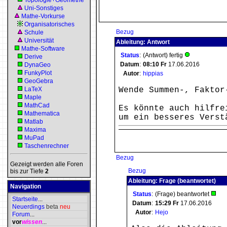
Topologie+Geometrie
Uni-Sonstiges
Mathe-Vorkurse
Organisatorisches
Bezug
Schule
Universität
Ableitung: Antwort
Mathe-Software
Status
:
(Antwort) fertig
Derive
Datum
:
08:10
Fr
17.06.2016
DynaGeo
FunkyPlot
Autor
:
hippias
GeoGebra
LaTeX
Wende Summen-, Faktor
Maple
MathCad
Es könnte auch hilfre
Mathematica
um ein besseres Verst
Matlab
Maxima
MuPad
Taschenrechner
Bezug
Gezeigt werden alle Foren
Bezug
bis zur Tiefe
2
Ableitung: Frage (beantwortet)
Navigation
Status
:
(Frage) beantwortet
Startseite
...
Datum
:
15:29
Fr
17.06.2016
Neuerdings
beta
neu
Autor
:
Hejo
Forum
...
vor
wissen
...