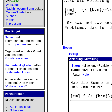
Also die Ableitung 
vor
kurse
...
Werkzeuge
...
Nachhilfevermittlung
beta
...
[mm] f_{x_{k:n}}=\s
Online-Spiele
beta
[/mm]
Suchen
Verein
...
Für n=4 und k=2 hab
Impressum
Probleme, das für d
Das Projekt
Server
und
Internetanbindung werden
durch
Spenden
finanziert.
Bezug
Organisiert wird das Projekt
Bezug
von unserem
Koordinatorenteam
.
Ableitung: Mitteilung
Hunderte Mitglieder
helfen
Status
:
(Mitteilung) Reaktion
ehrenamtlich in unseren
Datum
:
16:18
Fr
17.06.2016
moderierten
Foren
.
Autor
:
Hejo
Anbieter der Seite ist der
Hab die Summe um
gemeinnützige Verein
"
Vorhilfe.de e.V.
".
Das kam raus:
Partnerseiten
[mm] f_{X_{k:n}}
Dt. Schulen im Ausland:
Auslandsschule
Schulforum