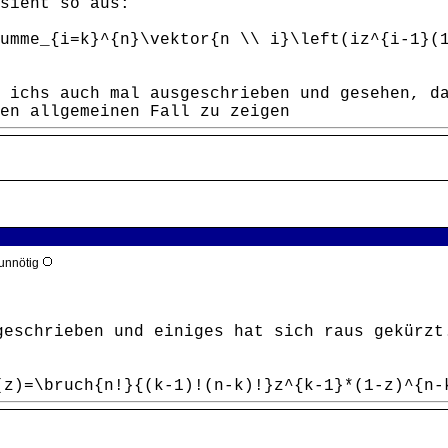
sieht so aus:
umme_{i=k}^{n}\vektor{n \\ i}\left(iz^{i-1}(
 ichs auch mal ausgeschrieben und gesehen, d
en allgemeinen Fall zu zeigen
 unnötig
geschrieben und einiges hat sich raus gekürzt
(z)=\bruch{n!}{(k-1)!(n-k)!}z^{k-1}*(1-z)^{n-