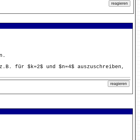
n.
z.B. für $k=2$ und $n=4$ auszuschreiben,