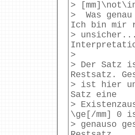
> [mm]\not\i
> Was genau 
Ich bin mir 
> unsicher..
Interpretati
>
> Der Satz i
Restsatz. Ge
> ist hier u
Satz eine
> Existenzau
\ge[/mm] 0 i
> genauso ge
Restsatz.