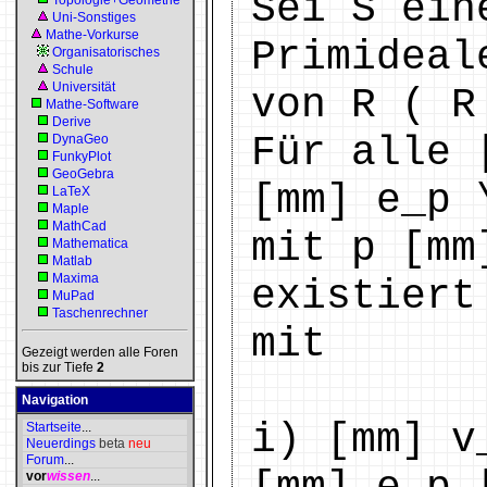
Sei S ein
Topologie+Geometrie
Uni-Sonstiges
Mathe-Vorkurse
Primideal
Organisatorisches
Schule
Universität
von R ( R
Mathe-Software
Derive
Für alle 
DynaGeo
FunkyPlot
GeoGebra
[mm] e_p 
LaTeX
Maple
MathCad
mit p [mm
Mathematica
Matlab
Maxima
existiert
MuPad
Taschenrechner
mit
Gezeigt werden alle Foren
bis zur Tiefe
2
Navigation
i) [mm] v
Startseite
...
Neuerdings
beta
neu
Forum
...
vor
wissen
...