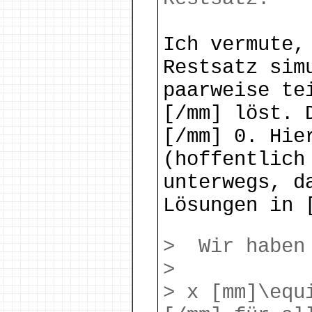
Ich vermute,
Restsatz sim
paarweise te
[/mm] löst. 
[/mm] 0. Hie
(hoffentlich
unterwegs, d
Lösungen in 
> Wir haben
>
> x [mm]\equ