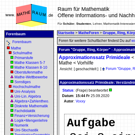
Raum für Mathematik
Offene Informations- und Nachh
Für
Schüler
,
Studenten
, Lehrer, Mathematik-Interessier
Startseite
>
MatheForen
>
Gruppe, Ring, Kör
Forenbaum
Foren für weitere Schulfächer findest Du auf
ww
Forenbaum
Mathe
Forum "Gruppe, Ring, Körper" - Approximati
Schulmathe
Approximationssatz Primideale
Primarstufe
Mathe
<
Vorhilfe
Mathe Klassen 5-7
Mathe Klassen 8-10
|
Forum "Gruppe, R
Ansicht:
[ geschachtelt ]
Oberstufenmathe
Mathe-Wettbewerbe
Sonstiges
Approximationssatz Primideale: Verständn
Hochschulmathe
Status
:
(Frage) beantwortet
Uni-Analysis
Datum
:
15:44
Fr
25.09.2020
Uni-Lin. Algebra
Algebra+Zahlentheo.
Autor
:
Voxxy
Diskrete Mathematik
Fachdidaktik
Finanz+Versicherung
Aufgabe
Logik+Mengenlehre
Numerik
Uni-Stochastik