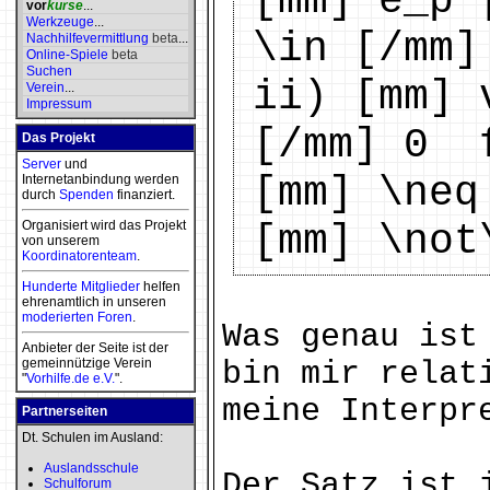
[mm] e_p 
vor
kurse
...
Werkzeuge
...
\in [/mm]
Nachhilfevermittlung
beta
...
Online-Spiele
beta
Suchen
ii) [mm] 
Verein
...
Impressum
[/mm] 0 f
Das Projekt
Server
und
[mm] \neq
Internetanbindung werden
durch
Spenden
finanziert.
Organisiert wird das Projekt
[mm] \not
von unserem
Koordinatorenteam
.
Hunderte Mitglieder
helfen
ehrenamtlich in unseren
moderierten
Foren
.
Was genau ist
Anbieter der Seite ist der
gemeinnützige Verein
bin mir relat
"
Vorhilfe.de e.V.
".
meine Interpr
Partnerseiten
Dt. Schulen im Ausland:
Auslandsschule
Der Satz ist 
Schulforum