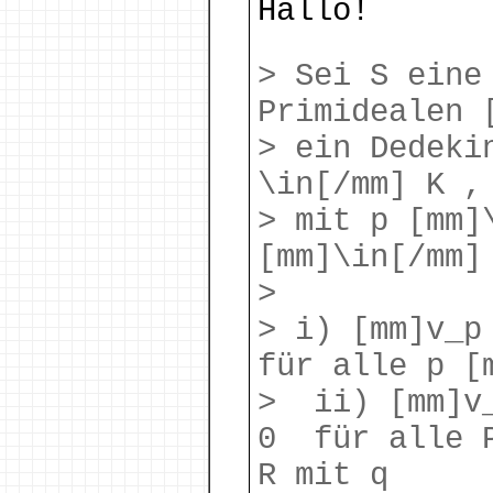
Hallo!
> Sei S eine
Primidealen 
> ein Dedeki
\in[/mm] K ,
> mit p [mm]
[mm]\in[/mm]
>
> i) [mm]v_p
für alle p [
> ii) [mm]v_
0 für alle P
R mit q