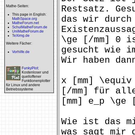
Mathe-Seiten:
Restsatz. Ges
This page in English:
das wir durch
MathSpace.org
MatheForum.net
Existenzaussa
SchulMatheForum.de
UniMatheForum.de
TeXimg.de
\ge [/mm] 0 i
Weitere Fächer:
gesucht wie i
Vorhilfe.de
Wir haben dan
FunkyPlot
:
Kostenloser und
quelloffener
x [mm] \equiv
Funktionenplotter
für Linux und andere
[/mm] für all
Betriebssysteme
[mm] e_p \ge 
Wie ist das m
was sagt mir 