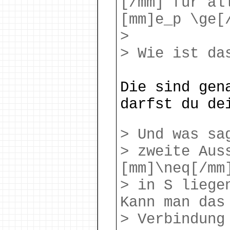
[/mm] für al
[mm]e_p \ge[
>
> Wie ist da
Die sind gen
darfst du de
> Und was sa
> zweite Aus
[mm]\neq[/mm
> in S liege
Kann man das
> Verbindung