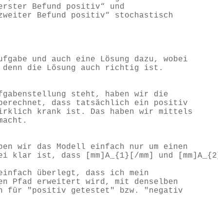
erster Befund positiv“ und
zweiter Befund positiv“ stochastisch
ufgabe und auch eine Lösung dazu, wobei
 denn die Lösung auch richtig ist.
fgabenstellung steht, haben wir die
berechnet, dass tatsächlich ein positiv
irklich krank ist. Das haben wir mittels
macht.
ben wir das Modell einfach nur um einen
ei klar ist, dass [mm]A_{1}[/mm] und [mm]A_{2
einfach überlegt, dass ich mein
en Pfad erweitert wird, mit denselben
n für "positiv getestet" bzw. "negativ