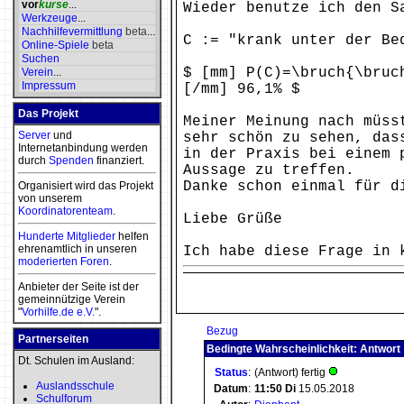
vor
kurse
...
Wieder benutze ich den S
Werkzeuge
...
Nachhilfevermittlung
beta
...
C := "krank unter der Be
Online-Spiele
beta
Suchen
$ [mm] P(C)=\bruch{\bruc
Verein
...
Impressum
[/mm] 96,1% $
Das Projekt
Meiner Meinung nach müss
Server
und
sehr schön zu sehen, das
Internetanbindung werden
in der Praxis bei einem 
durch
Spenden
finanziert.
Aussage zu treffen.
Danke schon einmal für d
Organisiert wird das Projekt
von unserem
Koordinatorenteam
.
Liebe Grüße
Hunderte Mitglieder
helfen
ehrenamtlich in unseren
Ich habe diese Frage in 
moderierten
Foren
.
Anbieter der Seite ist der
gemeinnützige Verein
"
Vorhilfe.de e.V.
".
Bezug
Partnerseiten
Bedingte Wahrscheinlichkeit: Antwort
Dt. Schulen im Ausland:
Status
:
(Antwort) fertig
Auslandsschule
Datum
:
11:50
Di
15.05.2018
Schulforum