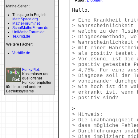
Autor
:
Diophant
Mathe-Seiten:
Hallo,
This page in English:
MathSpace.org
> Eine Krankheit trit
MatheForum.net
> Wahrscheinlichkeit 
SchulMatheForum.de
> welche zu der Risik
UniMatheForum.de
TeXimg.de
> Diagnosemethode, we
> Wahrscheinlichkeit 
Weitere Fächer:
> mit einer Wahrschei
Vorhilfe.de
> als positiv testet.
> Vorlesung, ist die 
> positiv getestete P
FunkyPlot
:
> 4,75%. Für eine aus
Kostenloser und
> Diagnose soll der T
quelloffener
> voneinander durchge
Funktionenplotter
> Wie hoch ist die Wa
für Linux und andere
Betriebssysteme
> erkrankt ist, wenn 
> positiv sind?
>
> Hinweis:
> Die Unabhängigkeit 
> dass mögliche Fehle
> Durchführungen unab
> Dies impliziert nic