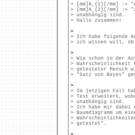
> [mm]A_{1}[/mm] := ”
> [mm]A_{2}[/mm] := ”
> unabhängig sind.
> Hallo zusammen!
>
> Ich habe folgende A
> ich wissen will, ob
>
> Wie schon in der Au
> Wahrscheinlichkeit 
> getesteter Mensch w
> "Satz von Bayes" ge
>
> Im jetzigen Fall ha
> Test erweitert, wob
> unabhängig sind.
> Ich habe mir dabei 
> Baumdiagramm um ein
> Wahrscheinlichkeite
> getestet".
>