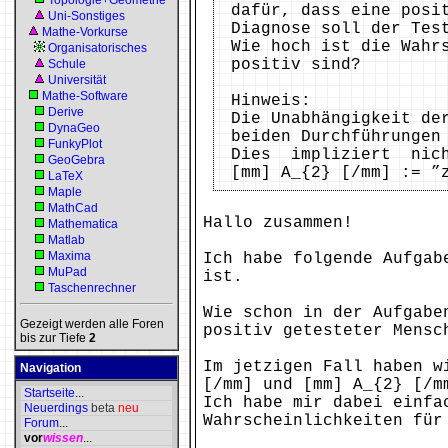
Topologie+Geometrie
dafür, dass eine posi
Uni-Sonstiges
Diagnose soll der Tes
Mathe-Vorkurse
Wie hoch ist die Wahr
Organisatorisches
positiv sind?
Schule
Universität
Mathe-Software
Hinweis:
Derive
Die Unabhängigkeit de
DynaGeo
beiden Durchführungen
FunkyPlot
Dies impliziert nich
GeoGebra
[mm] A_{2} [/mm] := ”
LaTeX
Maple
MathCad
Hallo zusammen!
Mathematica
Matlab
Maxima
Ich habe folgende Aufgab
MuPad
ist.
Taschenrechner
Wie schon in der Aufgabe
Gezeigt werden alle Foren
positiv getesteter Mensc
bis zur Tiefe
2
Im jetzigen Fall haben w
Navigation
[/mm] und [mm] A_{2} [/m
Startseite
...
Ich habe mir dabei einfa
Neuerdings
beta
neu
Wahrscheinlichkeiten für
Forum
...
vor
wissen
...