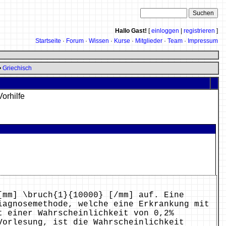
Hallo Gast!
[
einloggen
|
registrieren
]
Startseite
·
Forum
·
Wissen
·
Kurse
·
Mitglieder
·
Team
·
Impressum
•
Griechisch
Vorhilfe
[mm] \bruch{1}{10000} [/mm] auf. Eine
iagnosemethode, welche eine Erkrankung mit
t einer Wahrscheinlichkeit von 0,2%
Vorlesung, ist die Wahrscheinlichkeit