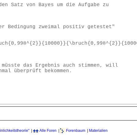
den Satz von Bayes um die Aufgabe zu
er Bedingung zweimal positiv getestet"
uch{0,998^{2}}{10000}}{\bruch{0,998^{2}}{1000
 müsste das Ergebnis auch stimmen, will
nmal überprüft bekommen.
lichkeitstheorie"
|
Alle Foren
|
Forenbaum
|
Materialien