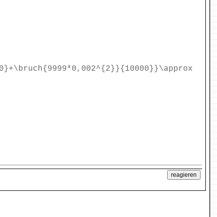
0}+\bruch{9999*0,002^{2}}{10000}}\approx