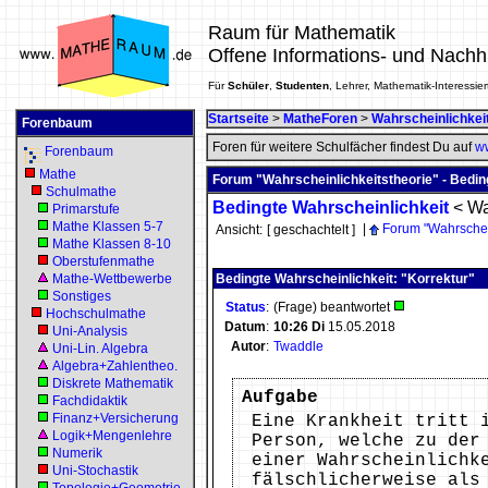
Raum für Mathematik
Offene Informations- und Nachh
Für
Schüler
,
Studenten
, Lehrer, Mathematik-Interessier
Startseite
>
MatheForen
>
Wahrscheinlichkei
Forenbaum
Foren für weitere Schulfächer findest Du auf
ww
Forenbaum
Mathe
Forum "Wahrscheinlichkeitstheorie" - Bedin
Schulmathe
Bedingte Wahrscheinlichkeit
<
Wa
Primarstufe
Mathe Klassen 5-7
|
Forum "Wahrschein
Ansicht:
[ geschachtelt ]
Mathe Klassen 8-10
Oberstufenmathe
Mathe-Wettbewerbe
Bedingte Wahrscheinlichkeit: "Korrektur"
Sonstiges
Status
:
(Frage) beantwortet
Hochschulmathe
Datum
:
10:26
Di
15.05.2018
Uni-Analysis
Autor
:
Twaddle
Uni-Lin. Algebra
Algebra+Zahlentheo.
Diskrete Mathematik
Aufgabe
Fachdidaktik
Finanz+Versicherung
Eine Krankheit tritt 
Logik+Mengenlehre
Person, welche zu der
Numerik
einer Wahrscheinlichk
Uni-Stochastik
fälschlicherweise als