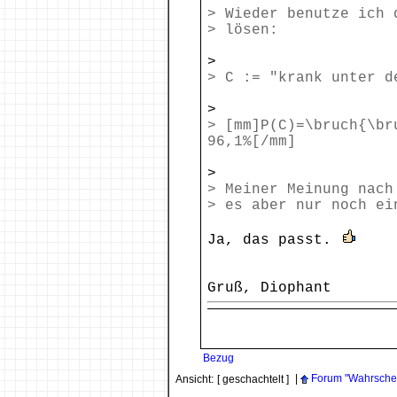
> Wieder benutze ich 
> lösen:
>
> C := "krank unter d
>
> [mm]P(C)=\bruch{\br
96,1%[/mm]
>
> Meiner Meinung nach
> es aber nur noch ei
Ja, das passt.
Gruß, Diophant
Bezug
|
Forum "Wahrschein
Ansicht:
[ geschachtelt ]