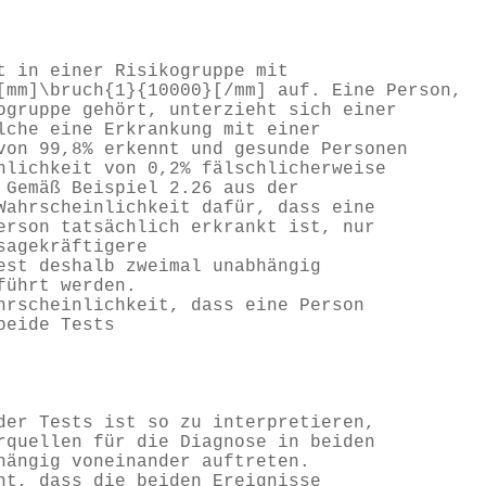
t in einer Risikogruppe mit
[mm]\bruch{1}{10000}[/mm] auf. Eine Person,
ogruppe gehört, unterzieht sich einer
lche eine Erkrankung mit einer
von 99,8% erkennt und gesunde Personen
nlichkeit von 0,2% fälschlicherweise
 Gemäß Beispiel 2.26 aus der
Wahrscheinlichkeit dafür, dass eine
erson tatsächlich erkrankt ist, nur
sagekräftigere
est deshalb zweimal unabhängig
führt werden.
hrscheinlichkeit, dass eine Person
beide Tests
der Tests ist so zu interpretieren,
rquellen für die Diagnose in beiden
hängig voneinander auftreten.
ht, dass die beiden Ereignisse