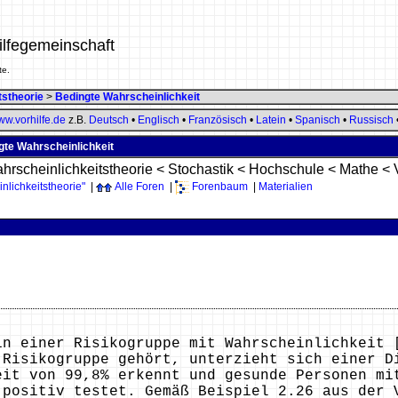
ilfegemeinschaft
te.
tstheorie
>
Bedingte Wahrscheinlichkeit
w.vorhilfe.de
z.B.
Deutsch
•
Englisch
•
Französisch
•
Latein
•
Spanisch
•
Russisch
gte Wahrscheinlichkeit
hrscheinlichkeitstheorie
<
Stochastik
<
Hochschule
<
Mathe
<
lichkeitstheorie"
|
Alle Foren
|
Forenbaum
|
Materialien
in einer Risikogruppe mit Wahrscheinlichkeit 
 Risikogruppe gehört, unterzieht sich einer D
eit von 99,8% erkennt und gesunde Personen mi
 positiv testet. Gemäß Beispiel 2.26 aus der 