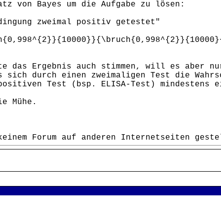
atz von Bayes um die Aufgabe zu lösen:
dingung zweimal positiv getestet"
h{0,998^{2}}{10000}}{\bruch{0,998^{2}}{10000}
te das Ergebnis auch stimmen, will es aber nu
s sich durch einen zweimaligen Test die Wahrs
positiven Test (bsp. ELISA-Test) mindestens e
ie Mühe.
keinem Forum auf anderen Internetseiten geste