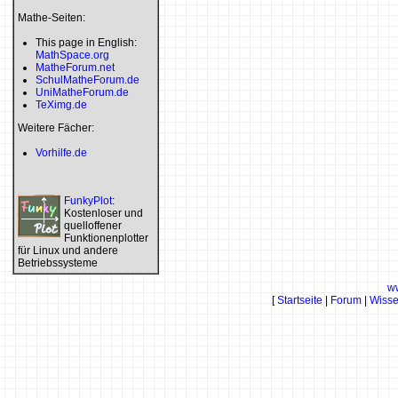
Mathe-Seiten:
This page in English:
MathSpace.org
MatheForum.net
SchulMatheForum.de
UniMatheForum.de
TeXimg.de
Weitere Fächer:
Vorhilfe.de
FunkyPlot
:
Kostenloser und
quelloffener
Funktionenplotter
für Linux und andere
Betriebssysteme
w
[
Startseite
|
Forum
|
Wiss