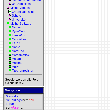
Topologie+Geometrie
Uni-Sonstiges
Mathe-Vorkurse
Organisatorisches
Schule
Universität
Mathe-Software
Derive
DynaGeo
FunkyPlot
GeoGebra
LaTeX
Maple
MathCad
Mathematica
Matlab
Maxima
MuPad
Taschenrechner
Gezeigt werden alle Foren
bis zur Tiefe
2
Navigation
Startseite
...
Neuerdings
beta
neu
Forum
...
vor
wissen
...