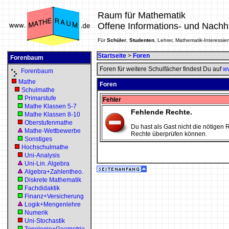
Raum für Mathematik
Offene Informations- und Nachh
Für
Schüler
,
Studenten
, Lehrer, Mathematik-Interessier
Startseite
>
Foren
Forenbaum
Foren für weitere Schulfächer findest Du auf
ww
Forenbaum
Mathe
Foren
Schulmathe
Primarstufe
Fehler
Mathe Klassen 5-7
Fehlende Rechte.
Mathe Klassen 8-10
Oberstufenmathe
Du hast als Gast nicht die nötigen R
Mathe-Wettbewerbe
Rechte überprüfen können.
Sonstiges
Hochschulmathe
Uni-Analysis
Uni-Lin. Algebra
Algebra+Zahlentheo.
Diskrete Mathematik
Fachdidaktik
Finanz+Versicherung
Logik+Mengenlehre
Numerik
Uni-Stochastik