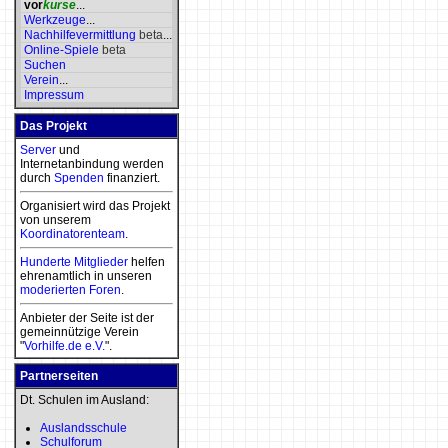
vor
kurse
...
Werkzeuge
...
Nachhilfevermittlung
beta
...
Online-Spiele
beta
Suchen
Verein
...
Impressum
Das Projekt
Server
und
Internetanbindung werden
durch
Spenden
finanziert.
Organisiert wird das Projekt
von unserem
Koordinatorenteam
.
Hunderte Mitglieder
helfen
ehrenamtlich in unseren
moderierten
Foren
.
Anbieter der Seite ist der
gemeinnützige Verein
"
Vorhilfe.de e.V.
".
Partnerseiten
Dt. Schulen im Ausland:
Auslandsschule
Schulforum