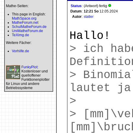
Mathe-Seiten:
Status
:
(Antwort) fertig
Datum
:
12:21
So
12.05.2024
This page in English:
Autor
:
statler
MathSpace.org
MatheForum.net
SchulMatheForum.de
UniMatheForum.de
Hallo!
TeXimg.de
Weitere Fächer:
> ich hab
Vorhilfe.de
Definitio
FunkyPlot
:
> Binomia
Kostenloser und
quelloffener
Funktionenplotter
für Linux und andere
lautet ja
Betriebssysteme
>
> [mm]\ve
[mm]\bruc