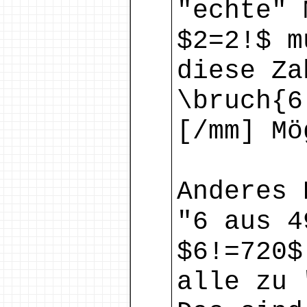
"echte" 
$2=2!$ m
diese Za
\bruch{6
[/mm] Mö
Anderes 
"6 aus 4
$6!=720$
alle zu 