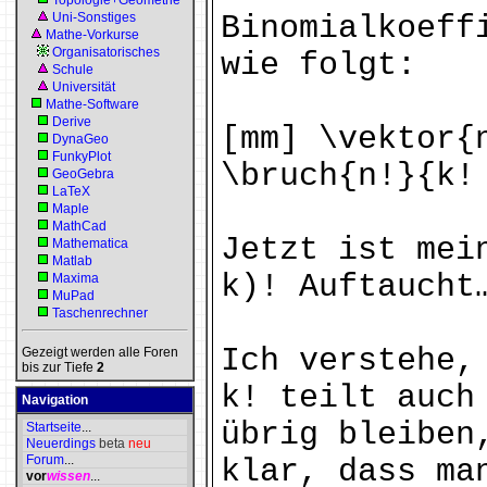
Topologie+Geometrie
Uni-Sonstiges
Binomialkoeff
Mathe-Vorkurse
Organisatorisches
wie folgt:
Schule
Universität
Mathe-Software
Derive
[mm] \vektor{
DynaGeo
FunkyPlot
\bruch{n!}{k!
GeoGebra
LaTeX
Maple
MathCad
Jetzt ist mei
Mathematica
Matlab
k)! Auftaucht
Maxima
MuPad
Taschenrechner
Ich verstehe,
Gezeigt werden alle Foren
bis zur Tiefe
2
k! teilt auch
Navigation
übrig bleiben
Startseite
...
Neuerdings
beta
neu
Forum
...
klar, dass ma
vor
wissen
...