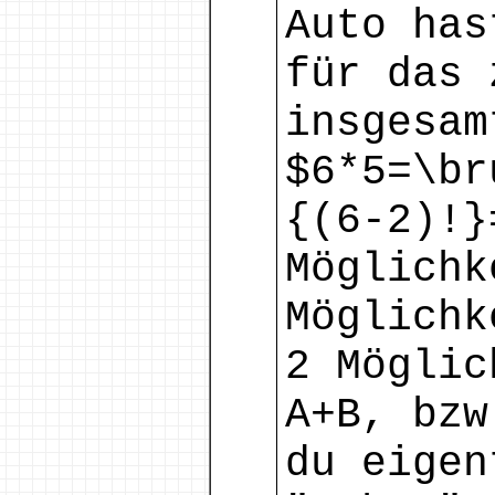
Auto has
für das 
insgesam
$6*5=\br
{(6-2)!}
Möglichk
Möglichk
2 Möglic
A+B, bzw
du eigen