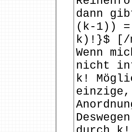
Reihenfo
dann gib
(k-1)) =
k)!}$ [/
Wenn mic
nicht in
k! Mögli
einzige,
Anordnun
Deswegen
durch k!