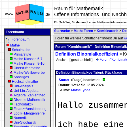
Raum für Mathematik
Offene Informations- und Nachh
Für
Schüler
,
Studenten
, Lehrer, Mathematik-Interessier
Startseite
>
MatheForen
>
Kombinatorik
>
Def
Forenbaum
Foren für weitere Schulfächer findest Du auf
ww
Forenbaum
Mathe
Forum "Kombinatorik" - Definition Binomialk
Schulmathe
Definition Binomialkoeffizient
<
K
Primarstufe
Mathe Klassen 5-7
|
Forum "Kombinato
Ansicht:
[ geschachtelt ]
Mathe Klassen 8-10
Oberstufenmathe
Mathe-Wettbewerbe
Definition Binomialkoeffizient: Rückfrage
Sonstiges
Status
:
(Frage) beantwortet
Hochschulmathe
Datum
:
12:12
So
12.05.2024
Uni-Analysis
Autor
:
Mathe_yoda
Uni-Lin. Algebra
Algebra+Zahlentheo.
Diskrete Mathematik
Hallo zusamme
Fachdidaktik
Finanz+Versicherung
Logik+Mengenlehre
Numerik
ich habe eine
Uni-Stochastik