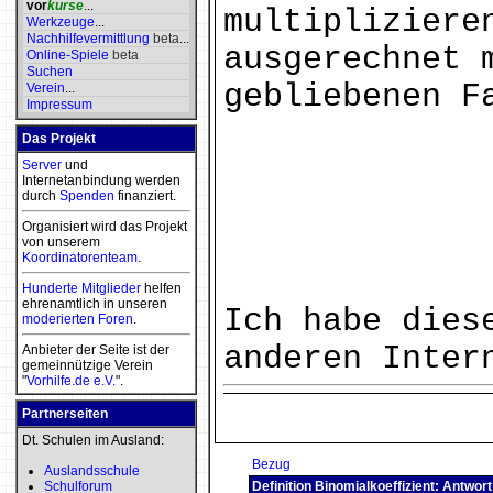
vor
kurse
...
multipliziere
Werkzeuge
...
Nachhilfevermittlung
beta
...
ausgerechnet 
Online-Spiele
beta
Suchen
gebliebenen F
Verein
...
Impressum
Das Projekt
Server
und
Internetanbindung werden
durch
Spenden
finanziert.
Organisiert wird das Projekt
von unserem
Koordinatorenteam
.
Hunderte Mitglieder
helfen
ehrenamtlich in unseren
Ich habe dies
moderierten
Foren
.
anderen Inter
Anbieter der Seite ist der
gemeinnützige Verein
"
Vorhilfe.de e.V.
".
Partnerseiten
Dt. Schulen im Ausland:
Bezug
Auslandsschule
Schulforum
Definition Binomialkoeffizient: Antwort