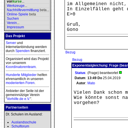
vor
kurse
...
im Allgemeinen nicht,
Werkzeuge
...
In Einzelfällen geht 
Nachhilfevermittlung
beta
...
E>0
Online-Spiele
beta
Suchen
Verein
...
Gruß,
Impressum
Gono
Das Projekt
Server
und
Internetanbindung werden
durch
Spenden
finanziert.
Bezug
Organisiert wird das Projekt
Bezug
von unserem
Exponentialgleichung: Frage (bean
Koordinatorenteam
.
Status
:
(Frage) beantwortet
Hunderte Mitglieder
helfen
Datum
:
13:49
Do
25.04.2019
ehrenamtlich in unseren
moderierten
Foren
.
Autor
:
Mato
Anbieter der Seite ist der
Vielen Dank schon m
gemeinnützige Verein
Wie könnte sonst na
"
Vorhilfe.de e.V.
".
vorgehen?
Partnerseiten
Dt. Schulen im Ausland:
Auslandsschule
Schulforum