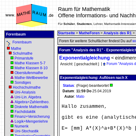
Raum für Mathematik
Offene Informations- und Nachh
Für
Schüler
,
Studenten
, Lehrer, Mathematik-Interessier
Startseite
>
MatheForen
>
Analysis des R1
>
Forenbaum
Foren für weitere Schulfächer findest Du auf
ww
Forenbaum
Mathe
Forum "Analysis des R1" - Exponentialgleic
Schulmathe
Exponentialgleichung
<
eindimen
Primarstufe
Mathe Klassen 5-7
|
Forum "Analysis 
Ansicht:
[ geschachtelt ]
Mathe Klassen 8-10
Oberstufenmathe
Mathe-Wettbewerbe
Exponentialgleichung: Auflösen nach X
Sonstiges
Status
:
(Frage) beantwortet
Hochschulmathe
Datum
:
11:59
Do
25.04.2019
Uni-Analysis
Autor
:
Mato
Uni-Lin. Algebra
Algebra+Zahlentheo.
Hallo zusammen,
Diskrete Mathematik
Fachdidaktik
Finanz+Versicherung
gibt es eine (analytisch
Logik+Mengenlehre
Numerik
E= [mm] A*(X)^a+B*(X)^b 
Uni-Stochastik