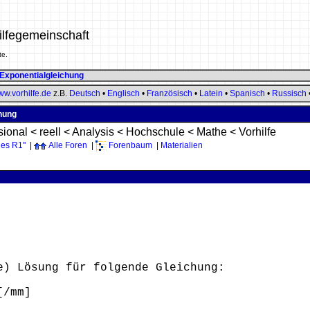
ilfegemeinschaft
te.
Exponentialgleichung
w.vorhilfe.de
z.B.
Deutsch
•
Englisch
•
Französisch
•
Latein
•
Spanisch
•
Russisch
hung
sional
<
reell
<
Analysis
<
Hochschule
<
Mathe
<
Vorhilfe
des R1"
|
Alle Foren
|
Forenbaum
|
Materialien
e) Lösung für folgende Gleichung:
[/mm]