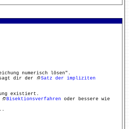
eichung numerisch lösen".
 sagt dir der
Satz der impliziten
ung existiert.
s
Bisektionsverfahren
oder bessere wie
..