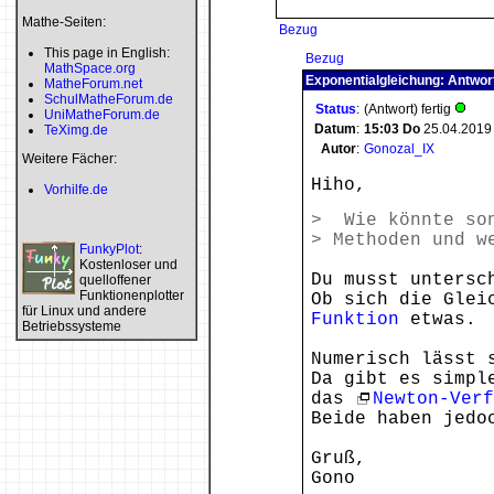
Mathe-Seiten:
Bezug
This page in English:
Bezug
MathSpace.org
Exponentialgleichung: Antwor
MatheForum.net
SchulMatheForum.de
Status
:
(Antwort) fertig
UniMatheForum.de
Datum
:
15:03
Do
25.04.2019
TeXimg.de
Autor
:
Gonozal_IX
Weitere Fächer:
Hiho,
Vorhilfe.de
> Wie könnte son
> Methoden und w
FunkyPlot
:
Kostenloser und
Du musst untersc
quelloffener
Funktionenplotter
Ob sich die Glei
für Linux und andere
Funktion
etwas.
Betriebssysteme
Numerisch lässt 
Da gibt es simpl
das
Newton-Verf
Beide haben jedo
Gruß,
Gono