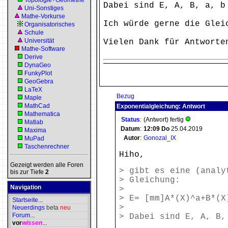
Topologie+Geometrie
Dabei sind E, A, B, a, b
Uni-Sonstiges
Mathe-Vorkurse
Ich würde gerne die Glei
Organisatorisches
Schule
Universität
Vielen Dank für Antworte
Mathe-Software
Derive
DynaGeo
FunkyPlot
GeoGebra
LaTeX
Bezug
Maple
MathCad
Exponentialgleichung: Antwort
Mathematica
Status
:
(Antwort) fertig
Matlab
Datum
:
12:09
Do
25.04.2019
Maxima
Autor
:
Gonozal_IX
MuPad
Taschenrechner
Hiho,
Gezeigt werden alle Foren
> gibt es eine (analy
bis zur Tiefe
2
> Gleichung:
Navigation
>
> E= [mm]A*(X)^a+B*(X
Startseite
...
>
Neuerdings
beta
neu
Forum
...
> Dabei sind E, A, B,
vor
wissen
...