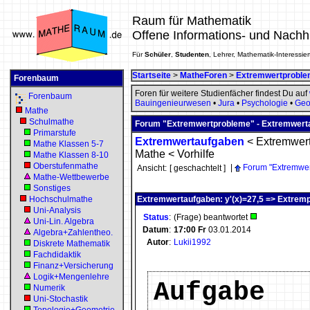
Raum für Mathematik
Offene Informations- und Nachh
Für
Schüler
,
Studenten
, Lehrer, Mathematik-Interessier
Startseite
>
MatheForen
>
Extremwertprobl
Forenbaum
Foren für weitere Studienfächer findest Du auf
Forenbaum
Bauingenieurwesen
•
Jura
•
Psychologie
•
Geo
Mathe
Schulmathe
Forum "Extremwertprobleme" - Extremwert
Primarstufe
Extremwertaufgaben
<
Extremwer
Mathe Klassen 5-7
Mathe
<
Vorhilfe
Mathe Klassen 8-10
Oberstufenmathe
|
Forum "Extremwe
Ansicht:
[ geschachtelt ]
Mathe-Wettbewerbe
Sonstiges
Hochschulmathe
Extremwertaufgaben: y'(x)=27,5 => Extrem
Uni-Analysis
Status
:
(Frage) beantwortet
Uni-Lin. Algebra
Datum
:
17:00
Fr
03.01.2014
Algebra+Zahlentheo.
Autor
:
Lukii1992
Diskrete Mathematik
Fachdidaktik
Finanz+Versicherung
Logik+Mengenlehre
Aufgabe
Numerik
Uni-Stochastik