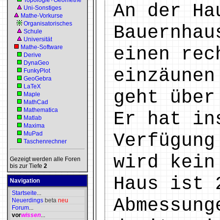
Topologie+Geometrie
An der Ha
Uni-Sonstiges
Mathe-Vorkurse
Organisatorisches
Bauernhau
Schule
Universität
Mathe-Software
einen rec
Derive
DynaGeo
einzäunen
FunkyPlot
GeoGebra
LaTeX
geht über
Maple
MathCad
Mathematica
Er hat in
Matlab
Maxima
MuPad
Verfügung
Taschenrechner
wird kein
Gezeigt werden alle Foren
bis zur Tiefe
2
Haus ist 
Navigation
Startseite
...
Abmessung
Neuerdings
beta
neu
Forum
...
vor
wissen
...