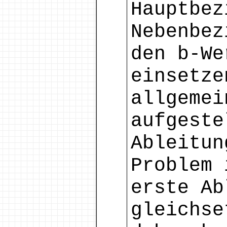
Hauptbez
Nebenbez
den b-We
einsetze
allgemei
aufgeste
Ableitun
Problem 
erste Ab
gleichse