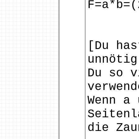
F=a*b=(
[Du has
unnötig
Du so v
verwend
Wenn a 
Seitenl
die Zau