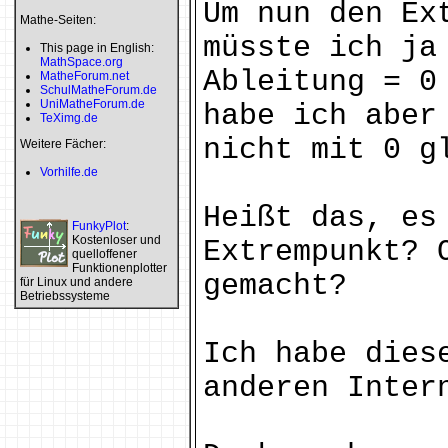
Um nun den Ex
Mathe-Seiten:
müsste ich ja
This page in English:
MathSpace.org
Ableitung = 0
MatheForum.net
SchulMatheForum.de
UniMatheForum.de
habe ich aber
TeXimg.de
nicht mit 0 g
Weitere Fächer:
Vorhilfe.de
Heißt das, es
FunkyPlot
:
Kostenloser und
Extrempunkt? 
quelloffener
Funktionenplotter
gemacht?
für Linux und andere
Betriebssysteme
Ich habe dies
anderen Inter