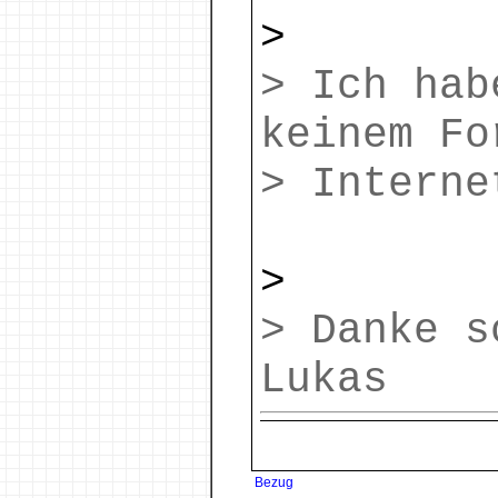
>
> Ich hab
keinem Fo
> Interne
>
> Danke s
Lukas
Bezug