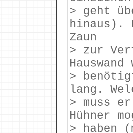
> geht üb
hinaus). 
Zaun
> zur Ver
Hauswand 
> benötig
lang. Wel
> muss er
Hühner mo
> haben (