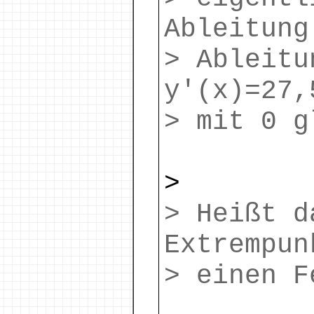
Ableitung
> Ableitu
y'(x)=27,
> mit 0 g
>
> Heißt d
Extrempun
> einen F