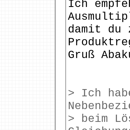
Ich empfe
Ausmultip
damit du 
Produktre
Gruß Abak
> Ich hab
Nebenbezi
> beim Lö