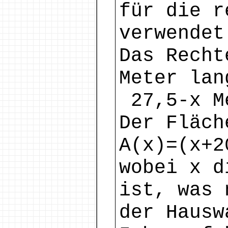
für die r
verwendet
Das Recht
Meter lan
27,5-x M
Der Fläch
A(x)=(x+2
wobei x d
ist, was 
der Hausw