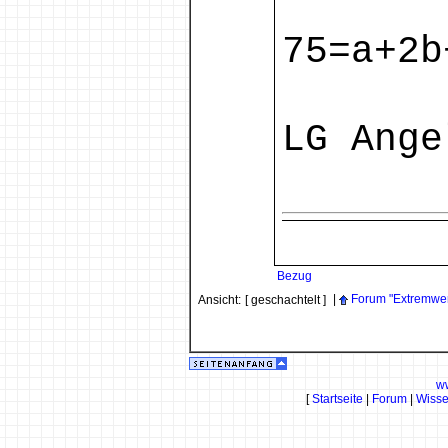
75=a+2b
LG Ange
Bezug
|
Forum "Extremwe
Ansicht:
[ geschachtelt ]
w
[
Startseite
|
Forum
|
Wiss