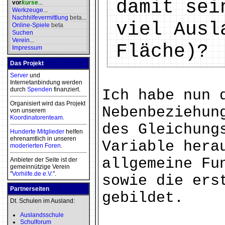
damit sei
vor
kurse
...
Werkzeuge
...
Nachhilfevermittlung
beta
...
viel Ausl
Online-Spiele
beta
Suchen
Verein
...
Fläche)?
Impressum
Das Projekt
Server
und
Internetanbindung werden
durch
Spenden
finanziert.
Ich habe nun 
Organisiert wird das Projekt
Nebenbeziehun
von unserem
Koordinatorenteam
.
des Gleichung
Hunderte Mitglieder
helfen
ehrenamtlich in unseren
Variable hera
moderierten
Foren
.
allgemeine Fu
Anbieter der Seite ist der
gemeinnützige Verein
"
Vorhilfe.de e.V.
".
sowie die ers
Partnerseiten
gebildet.
Dt. Schulen im Ausland:
Auslandsschule
Schulforum