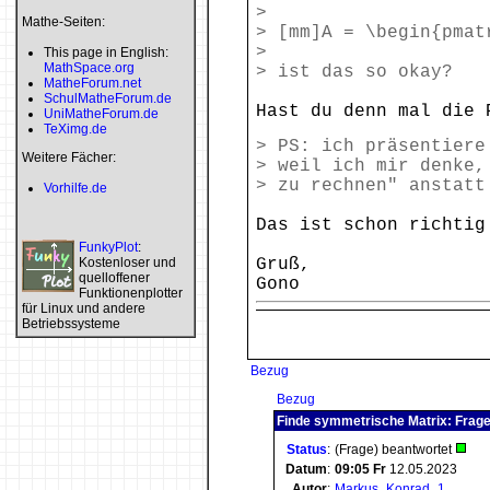
>
Mathe-Seiten:
> [mm]A = \begin{pmat
>
This page in English:
MathSpace.org
> ist das so okay?
MatheForum.net
SchulMatheForum.de
Hast du denn mal die 
UniMatheForum.de
TeXimg.de
> PS: ich präsentiere
Weitere Fächer:
> weil ich mir denke,
> zu rechnen" anstatt
Vorhilfe.de
Das ist schon richtig
FunkyPlot
:
Kostenloser und
Gruß,
quelloffener
Gono
Funktionenplotter
für Linux und andere
Betriebssysteme
Bezug
Bezug
Finde symmetrische Matrix: Frage
Status
:
(Frage) beantwortet
Datum
:
09:05
Fr
12.05.2023
Autor
:
Markus_Konrad_1