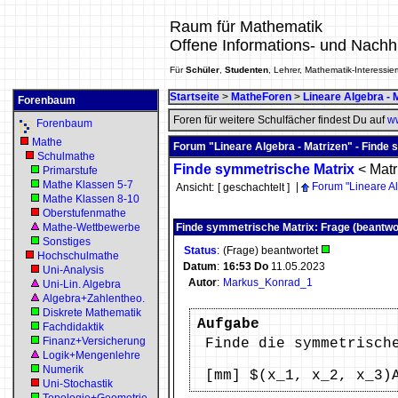
Raum für Mathematik
Offene Informations- und Nachh
Für
Schüler
,
Studenten
, Lehrer, Mathematik-Interessier
Startseite
>
MatheForen
>
Lineare Algebra - 
Forenbaum
Foren für weitere Schulfächer findest Du auf
ww
Forenbaum
Mathe
Forum "Lineare Algebra - Matrizen" - Finde
Schulmathe
Finde symmetrische Matrix
<
Matr
Primarstufe
Mathe Klassen 5-7
|
Forum "Lineare Al
Ansicht:
[ geschachtelt ]
Mathe Klassen 8-10
Oberstufenmathe
Mathe-Wettbewerbe
Finde symmetrische Matrix: Frage (beantwo
Sonstiges
Status
:
(Frage) beantwortet
Hochschulmathe
Datum
:
16:53
Do
11.05.2023
Uni-Analysis
Autor
:
Markus_Konrad_1
Uni-Lin. Algebra
Algebra+Zahlentheo.
Diskrete Mathematik
Aufgabe
Fachdidaktik
Finanz+Versicherung
Finde die symmetrisch
Logik+Mengenlehre
Numerik
[mm] $(x_1, x_2, x_3)
Uni-Stochastik