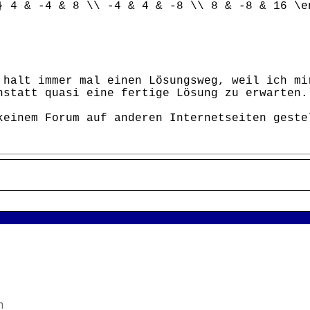
} 4 & -4 & 8 \\ -4 & 4 & -8 \\ 8 & -8 & 16 \e
 halt immer mal einen Lösungsweg, weil ich mi
nstatt quasi eine fertige Lösung zu erwarten.
keinem Forum auf anderen Internetseiten geste
n