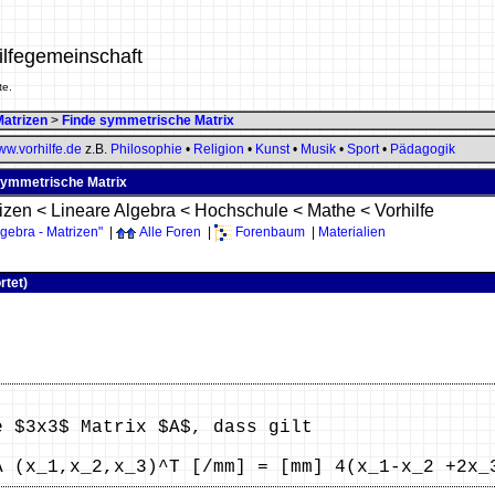
ilfegemeinschaft
te.
Matrizen
>
Finde symmetrische Matrix
w.vorhilfe.de
z.B.
Philosophie
•
Religion
•
Kunst
•
Musik
•
Sport
•
Pädagogik
 symmetrische Matrix
izen
<
Lineare Algebra
<
Hochschule
<
Mathe
<
Vorhilfe
gebra - Matrizen"
|
Alle Foren
|
Forenbaum
|
Materialien
rtet)
e $3x3$ Matrix $A$, dass gilt
A (x_1,x_2,x_3)^T [/mm] = [mm] 4(x_1-x_2 +2x_