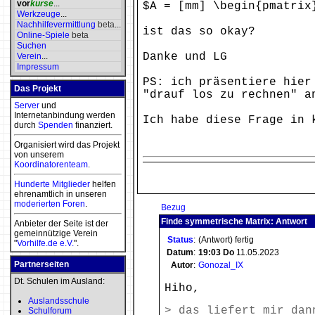
vor
kurse
...
$A = [mm] \begin{pmatrix
Werkzeuge
...
Nachhilfevermittlung
beta
...
ist das so okay?
Online-Spiele
beta
Suchen
Danke und LG
Verein
...
Impressum
PS: ich präsentiere hier
Das Projekt
"drauf los zu rechnen" a
Server
und
Internetanbindung werden
Ich habe diese Frage in 
durch
Spenden
finanziert.
Organisiert wird das Projekt
von unserem
Koordinatorenteam
.
Hunderte Mitglieder
helfen
ehrenamtlich in unseren
moderierten
Foren
.
Bezug
Finde symmetrische Matrix: Antwort
Anbieter der Seite ist der
gemeinnützige Verein
Status
:
(Antwort) fertig
"
Vorhilfe.de e.V.
".
Datum
:
19:03
Do
11.05.2023
Partnerseiten
Autor
:
Gonozal_IX
Dt. Schulen im Ausland:
Hiho,
Auslandsschule
> das liefert mir dan
Schulforum