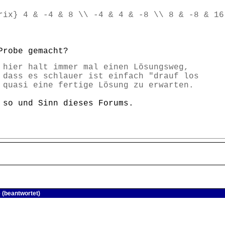
rix} 4 & -4 & 8 \\ -4 & 4 & -8 \\ 8 & -8 & 16
Probe gemacht?
 hier halt immer mal einen Lösungsweg,
 dass es schlauer ist einfach "drauf los
 quasi eine fertige Lösung zu erwarten.
 so und Sinn dieses Forums.
 (beantwortet)