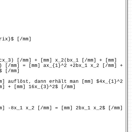
rix}$ [/mm]
cx_3) [/mm] + [mm] x_2(bx_1 [/mm] + [mm]
) [/mm] = [mm] ax_{1}^2 +2bx_1 x_2 [/mm] +
$ [/mm]
m] auflöst, dann erhält man [mm] $4x_{1}^2
m] + [mm] 16x_{3}^2$ [/mm]
m] -8x_1 x_2 [/mm] = [mm] 2bx_1 x_2$ [/mm]