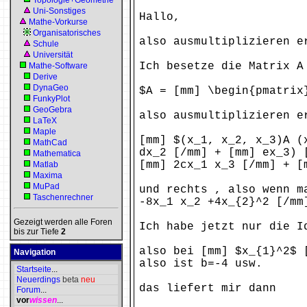
Topologie+Geometrie
Uni-Sonstiges
Hallo,
Mathe-Vorkurse
Organisatorisches
also ausmultiplizieren e
Schule
Universität
Ich besetze die Matrix A
Mathe-Software
Derive
DynaGeo
$A = [mm] \begin{pmatrix
FunkyPlot
GeoGebra
also ausmultiplizieren e
LaTeX
Maple
[mm] $(x_1, x_2, x_3)A (
MathCad
dx_2 [/mm] + [mm] ex_3) 
Mathematica
[mm] 2cx_1 x_3 [/mm] + [
Matlab
Maxima
MuPad
und rechts , also wenn m
Taschenrechner
-8x_1 x_2 +4x_{2}^2 [/mm
Gezeigt werden alle Foren
Ich habe jetzt nur die I
bis zur Tiefe
2
also bei [mm] $x_{1}^2$ 
Navigation
also ist b=-4 usw.
Startseite
...
Neuerdings
beta
neu
das liefert mir dann
Forum
...
vor
wissen
...