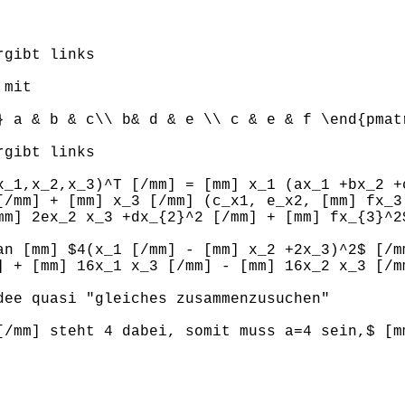
rgibt links
 mit
} a & b & c\\ b& d & e \\ c & e & f \end{pmat
rgibt links
x_1,x_2,x_3)^T [/mm] = [mm] x_1 (ax_1 +bx_2 +
[/mm] + [mm] x_3 [/mm] (c_x1, e_x2, [mm] fx_3
mm] 2ex_2 x_3 +dx_{2}^2 [/mm] + [mm] fx_{3}^2
an [mm] $4(x_1 [/mm] - [mm] x_2 +2x_3)^2$ [/m
] + [mm] 16x_1 x_3 [/mm] - [mm] 16x_2 x_3 [/m
dee quasi "gleiches zusammenzusuchen"
[/mm] steht 4 dabei, somit muss a=4 sein,$ [m