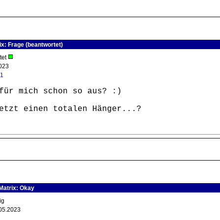
x: Frage (beantwortet)
tet
023
_1
für mich schon so aus? :)
etzt einen totalen Hänger...?
Matrix: Okay
tig
05.2023