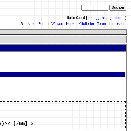
Hallo Gast!
[
einloggen
|
registrieren
]
Startseite
·
Forum
·
Wissen
·
Kurse
·
Mitglieder
·
Team
·
Impressum
3)^2 [/mm] $