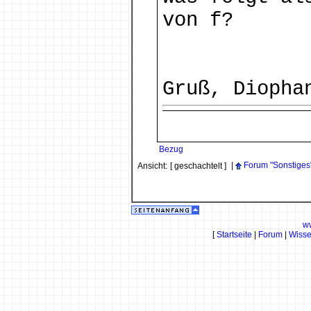
von f?
Gruß, Diopha
Bezug
|
Forum "Sonstiges
Ansicht:
[ geschachtelt ]
w
[
Startseite
|
Forum
|
Wiss