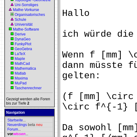
Topologie+Geometrie
Uni-Sonstiges
Mathe-Vorkurse
Hallo
Organisatorisches
Schule
Universität
Mathe-Software
ich würde die
Derive
DynaGeo
FunkyPlot
GeoGebra
Wenn f [mm] \
LaTeX
Maple
dann müsste f
MathCad
Mathematica
gelten:
Matlab
Maxima
MuPad
Taschenrechner
(f [mm] \circ
Gezeigt werden alle Foren
bis zur Tiefe
2
\circ f^{-1} 
Navigation
Startseite
...
Neuerdings
beta
neu
Da sowohl [mm
Forum
...
vor
wissen
...