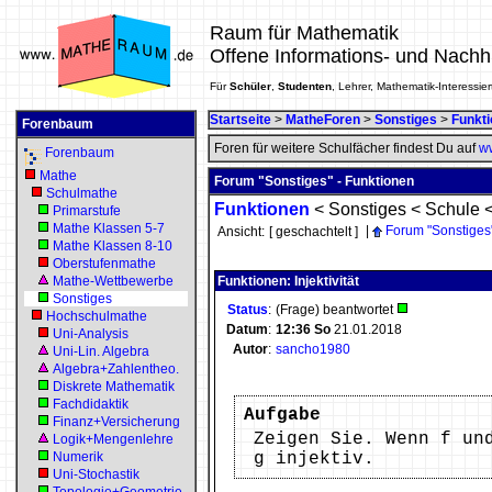
Raum für Mathematik
Offene Informations- und Nachh
Für
Schüler
,
Studenten
, Lehrer, Mathematik-Interessier
Startseite
>
MatheForen
>
Sonstiges
>
Funkt
Forenbaum
Foren für weitere Schulfächer findest Du auf
ww
Forenbaum
Mathe
Forum "Sonstiges" - Funktionen
Schulmathe
Funktionen
<
Sonstiges
<
Schule
Primarstufe
Mathe Klassen 5-7
|
Forum "Sonstiges
Ansicht:
[ geschachtelt ]
Mathe Klassen 8-10
Oberstufenmathe
Mathe-Wettbewerbe
Funktionen: Injektivität
Sonstiges
Status
:
(Frage) beantwortet
Hochschulmathe
Datum
:
12:36
So
21.01.2018
Uni-Analysis
Autor
:
sancho1980
Uni-Lin. Algebra
Algebra+Zahlentheo.
Diskrete Mathematik
Fachdidaktik
Aufgabe
Finanz+Versicherung
Zeigen Sie. Wenn f un
Logik+Mengenlehre
Numerik
g injektiv.
Uni-Stochastik