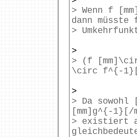
>
> Wenn f [mm
dann müsste 
> Umkehrfunk
>
> (f [mm]\ci
\circ f^{-1}
>
> Da sowohl 
[mm]g^{-1}[/
> existiert 
gleichbedeut