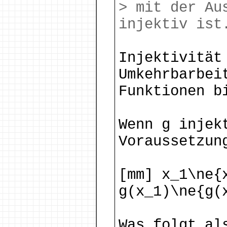
> mit der Au
injektiv ist
Injektivität
Umkehrbarbei
Funktionen b
Wenn g injek
Voraussetzun
[mm] x_1\ne{
g(x_1)\ne{g(
Was folgt al