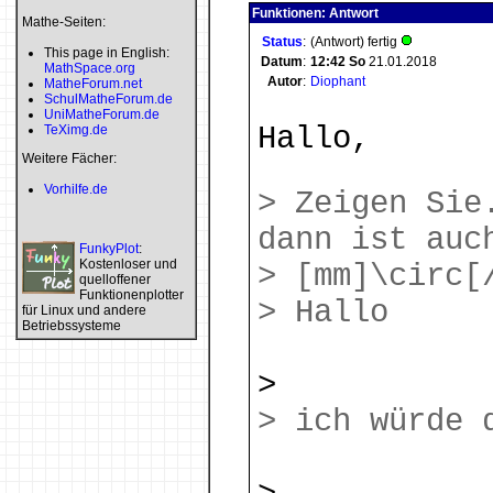
Funktionen: Antwort
Mathe-Seiten:
Status
:
(Antwort) fertig
This page in English:
Datum
:
12:42
So
21.01.2018
MathSpace.org
Autor
:
Diophant
MatheForum.net
SchulMatheForum.de
UniMatheForum.de
Hallo,
TeXimg.de
Weitere Fächer:
Vorhilfe.de
> Zeigen Sie
dann ist auc
FunkyPlot
:
Kostenloser und
> [mm]\circ[
quelloffener
Funktionenplotter
> Hallo
für Linux und andere
Betriebssysteme
>
> ich würde 