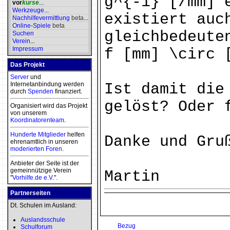
g^{-1} [/mm] 
vor
kurse
...
Werkzeuge
...
existiert auc
Nachhilfevermittlung
beta
...
Online-Spiele
beta
gleichbedeute
Suchen
Verein
...
Impressum
f [mm] \circ 
Das Projekt
Server
und
Internetanbindung werden
Ist damit die
durch
Spenden
finanziert.
gelöst? Oder 
Organisiert wird das Projekt
von unserem
Koordinatorenteam
.
Hunderte Mitglieder
helfen
Danke und Gru
ehrenamtlich in unseren
moderierten
Foren
.
Anbieter der Seite ist der
gemeinnützige Verein
Martin
"
Vorhilfe.de e.V.
".
Partnerseiten
Dt. Schulen im Ausland:
Auslandsschule
Bezug
Schulforum