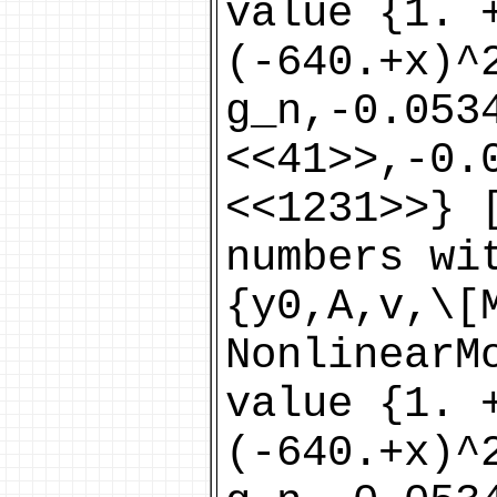
value {1. 
(-640.+x)^
g_n,-0.053
<<41>>,-0.
<<1231>>} 
numbers wi
{y0,A,v,\[
NonlinearM
value {1. 
(-640.+x)^