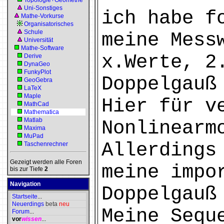
Topologie+Geometrie
Uni-Sonstiges
ich habe f
Mathe-Vorkurse
Organisatorisches
Schule
meine Mess
Universität
Mathe-Software
x.Werte, 2
Derive
DynaGeo
FunkyPlot
Doppelgauß
GeoGebra
LaTeX
Maple
Hier für v
MathCad
Mathematica
Matlab
Nonlinearm
Maxima
MuPad
Allerdings
Taschenrechner
Gezeigt werden alle Foren
meine impo
bis zur Tiefe
2
Navigation
Doppelgauß
Startseite
...
Neuerdings
beta
neu
Meine Sequ
Forum
...
vor
wissen
...