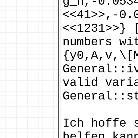
g_n,-0.053
<<41>>,-0.
<<1231>>} 
numbers wi
{y0,A,v,\[
General::i
valid vari
General::s
Ich hoffe 
helfen kan