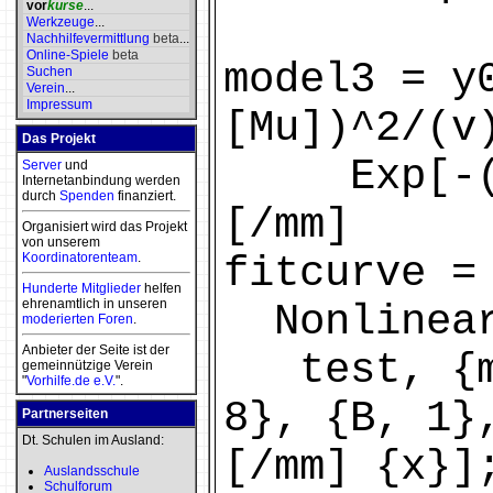
vor
kurse
...
Werkzeuge
...
Nachhilfevermittlung
beta
...
Online-Spiele
beta
model3 = y
Suchen
Verein
...
Impressum
[Mu])^2/(v
Das Projekt
Exp[-(x -
Server
und
Internetanbindung werden
durch
Spenden
finanziert.
[/mm]
Organisiert wird das Projekt
von unserem
Koordinatorenteam
.
fitcurve =
Hunderte Mitglieder
helfen
ehrenamtlich in unseren
Nonlinear
moderierten
Foren
.
Anbieter der Seite ist der
test, {mo
gemeinnützige Verein
"
Vorhilfe.de e.V.
".
8}, {B, 1}
Partnerseiten
Dt. Schulen im Ausland:
[/mm] {x}]
Auslandsschule
Schulforum