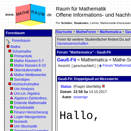
Raum für Mathematik
Offene Informations- und Nachh
Für
Schüler
,
Studenten
, Lehrer, Mathematik-Interessier
Startseite
>
MatheForen
>
Mathematica
>
Gau
Forenbaum
Foren für weitere Studienfächer findest Du auf
Forenbaum
Geowissenschaften
Mathe
Schulmathe
Forum "Mathematica" - Gauß-Fit
Primarstufe
Gauß-Fit
<
Mathematica
<
Mathe-S
Mathe Klassen 5-7
Mathe Klassen 8-10
|
Forum "Mathemat
Ansicht:
[ geschachtelt ]
Oberstufenmathe
Mathe-Wettbewerbe
Gauß-Fit: Doppelgauß an Messwerte
Sonstiges
Hochschulmathe
Status
:
(Frage) überfällig
Uni-Analysis
Datum
:
22:58
Sa
14.10.2017
Uni-Lin. Algebra
Autor
:
sissenge
Algebra+Zahlentheo.
Diskrete Mathematik
Fachdidaktik
Hallo,
Finanz+Versicherung
Logik+Mengenlehre
Numerik
Uni-Stochastik