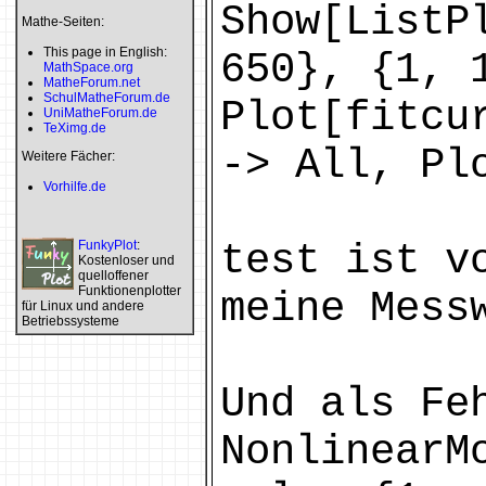
Show[ListP
Mathe-Seiten:
This page in English:
650}, {1, 
MathSpace.org
MatheForum.net
SchulMatheForum.de
Plot[fitcu
UniMatheForum.de
TeXimg.de
-> All, Pl
Weitere Fächer:
Vorhilfe.de
FunkyPlot
:
test ist v
Kostenloser und
quelloffener
Funktionenplotter
meine Mess
für Linux und andere
Betriebssysteme
Und als Fe
NonlinearM