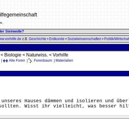
ilfegemeinschaft
te.
der Steinwolle?
w.vorhilfe.de
z.B.
Geschichte
•
Erdkunde
•
Sozialwissenschaften
•
Politik/Wirtschaf
<
Biologie
<
Naturwiss.
<
Vorhilfe
|
Alle Foren
|
Forenbaum
|
Materialien
 unseres Hauses dämmen und isolieren und über
sollten. Wisst ihr vielleicht, was besser hil