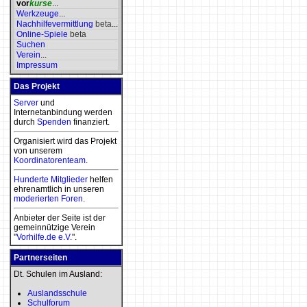
vor
kurse
...
Werkzeuge
...
Nachhilfevermittlung
beta
...
Online-Spiele
beta
Suchen
Verein
...
Impressum
Das Projekt
Server
und
Internetanbindung werden
durch
Spenden
finanziert.
Organisiert wird das Projekt
von unserem
Koordinatorenteam
.
Hunderte Mitglieder
helfen
ehrenamtlich in unseren
moderierten
Foren
.
Anbieter der Seite ist der
gemeinnützige Verein
"
Vorhilfe.de e.V.
".
Partnerseiten
Dt. Schulen im Ausland:
Auslandsschule
Schulforum