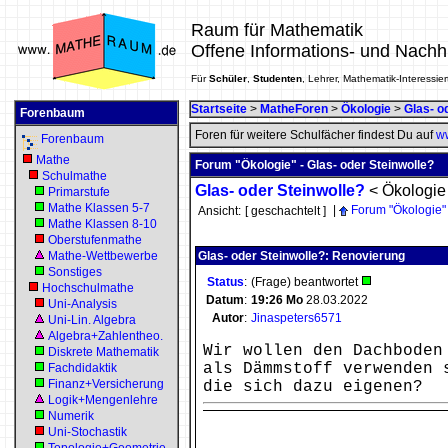
Raum für Mathematik
Offene Informations- und Nachh
Für
Schüler
,
Studenten
, Lehrer, Mathematik-Interessier
Startseite
>
MatheForen
>
Ökologie
>
Glas- o
Forenbaum
Foren für weitere Schulfächer findest Du auf
ww
Forenbaum
Mathe
Forum "Ökologie" - Glas- oder Steinwolle?
Schulmathe
Glas- oder Steinwolle?
<
Ökologie
Primarstufe
Mathe Klassen 5-7
|
Forum "Ökologie"
Ansicht:
[ geschachtelt ]
Mathe Klassen 8-10
Oberstufenmathe
Mathe-Wettbewerbe
Glas- oder Steinwolle?: Renovierung
Sonstiges
Status
:
(Frage) beantwortet
Hochschulmathe
Datum
:
19:26
Mo
28.03.2022
Uni-Analysis
Autor
:
Jinaspeters6571
Uni-Lin. Algebra
Algebra+Zahlentheo.
Wir wollen den Dachboden
Diskrete Mathematik
als Dämmstoff verwenden 
Fachdidaktik
Finanz+Versicherung
die sich dazu eigenen?
Logik+Mengenlehre
Numerik
Uni-Stochastik