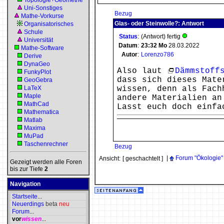
Topologie+Geometrie
Uni-Sonstiges
Bezug
Mathe-Vorkurse
Glas- oder Steinwolle?: Antwort
Organisatorisches
Schule
Status
:
(Antwort) fertig
Universität
Datum
:
23:32
Mo
28.03.2022
Mathe-Software
Autor
:
Lorenzo786
Derive
DynaGeo
Also laut
Dämmstoff
FunkyPlot
dass sich dieses Mate
GeoGebra
LaTeX
wissen, denn als Fach
Maple
andere Materialien an
MathCad
Lasst euch doch einfa
Mathematica
Matlab
Maxima
MuPad
Taschenrechner
Bezug
|
Forum "Ökologie"
Ansicht:
[ geschachtelt ]
Gezeigt werden alle Foren
bis zur Tiefe
2
Navigation
Startseite
...
Neuerdings
beta
neu
Forum
...
vor
wissen
...