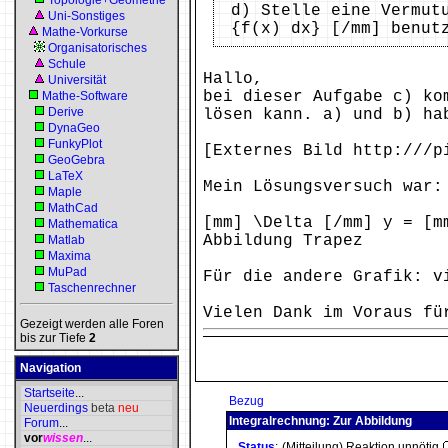
Topologie+Geometrie
d) Stelle eine Vermut
Uni-Sonstiges
{f(x) dx} [/mm] benut
Mathe-Vorkurse
Organisatorisches
Schule
Hallo,
Universität
bei dieser Aufgabe c) ko
Mathe-Software
Derive
lösen kann. a) und b) ha
DynaGeo
FunkyPlot
[Externes Bild http:///p
GeoGebra
LaTeX
Mein Lösungsversuch war:
Maple
MathCad
[mm] \Delta [/mm] y = [m
Mathematica
Abbildung Trapez
Matlab
Maxima
MuPad
Für die andere Grafik: v
Taschenrechner
Vielen Dank im Voraus fü
Gezeigt werden alle Foren
bis zur Tiefe
2
Navigation
Startseite
...
Bezug
Neuerdings
beta
neu
Integralrechnung: Zur Abbildung
Forum
...
vor
wissen
...
Status
:
(Mitteilung) Reaktion unnötig