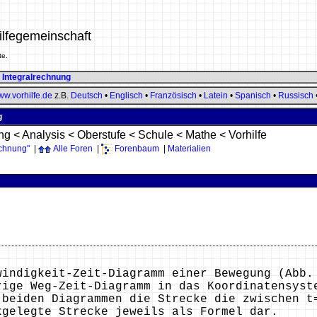
ilfegemeinschaft
te.
>
Integralrechnung
w.vorhilfe.de
z.B.
Deutsch
•
Englisch
•
Französisch
•
Latein
•
Spanisch
•
Russisch
g
ng
<
Analysis
<
Oberstufe
<
Schule
<
Mathe
<
Vorhilfe
echnung"
|
Alle Foren
|
Forenbaum
|
Materialien
windigkeit-Zeit-Diagramm einer Bewegung (Abb.
rige Weg-Zeit-Diagramm in das Koordinatensyst
 beiden Diagrammen die Strecke die zwischen t
kgelegte Strecke jeweils als Formel dar.