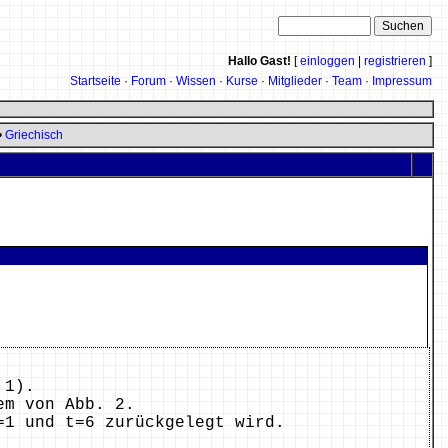
Hallo Gast!
[
einloggen
|
registrieren
]
Startseite
·
Forum
·
Wissen
·
Kurse
·
Mitglieder
·
Team
·
Impressum
•
Griechisch
 1).
em von Abb. 2.
=1 und t=6 zurückgelegt wird.