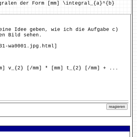
gralen der Form [mm] \integral_{a}^{b}
eine Idee geben, wie ich die Aufgabe c)
en Bild sehen.
31-wa0001.jpg.html
]
m] v_{2} [/mm] * [mm] t_{2} [/mm] + ...