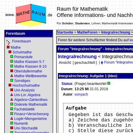
Raum für Mathematik
Offene Informations- und Nachh
Für
Schüler
,
Studenten
, Lehrer, Mathematik-Interessier
Startseite
>
MatheForen
>
Integralrechnung
Forenbaum
Foren für weitere Schulfächer findest Du auf
ww
Forenbaum
Mathe
Forum "Integralrechnung" - Integralrechnun
Schulmathe
Integralrechnung
<
Integralrechnu
Primarstufe
Mathe Klassen 5-7
|
Forum "Integralr
Ansicht:
[ geschachtelt ]
Mathe Klassen 8-10
Oberstufenmathe
Mathe-Wettbewerbe
Integralrechnung: Aufgabe 1 (Idee)
Sonstiges
Status
:
(Frage) beantwortet
Hochschulmathe
Datum
:
13:25
Mi
31.01.2018
Uni-Analysis
Autor
:
sonyach
Uni-Lin. Algebra
Algebra+Zahlentheo.
Diskrete Mathematik
Aufgabe
Fachdidaktik
Finanz+Versicherung
Gegeben ist das Gesch
Logik+Mengenlehre
a) Zeichne das zugehö
Numerik
b) Veranschauliche in
Uni-Stochastik
c) Stelle diese zurüc