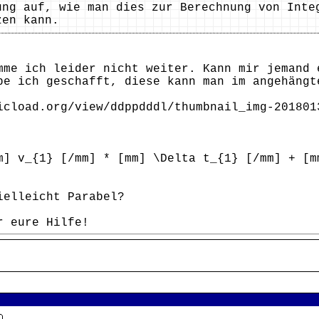
ung auf, wie man dies zur Berechnung von Inte
zen kann.
mme ich leider nicht weiter. Kann mir jemand 
be ich geschafft, diese kann man im angehängt
icload.org/view/ddppdddl/thumbnail_img-201801
m] v_{1} [/mm] * [mm] \Delta t_{1} [/mm] + [m
ielleicht Parabel?
r eure Hilfe!