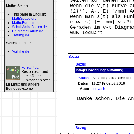
Seiten auf denen ich 
Wenn die v(t) Kurve a
Mathe-Seiten:
{2}*(t_A-t_E) [/mm] A
This page in English:
wenn man s(t) als Fun
MathSpace.org
etwa s(t)= [mm] v_a*t
MatheForum.net
SchulMatheForum.de
Geraden im v-t Diagra
UniMatheForum.de
Guß leduart
TeXimg.de
Weitere Fächer:
Vorhilfe.de
Bezug
Bezug
FunkyPlot
:
Integralrechnung: Mitteilung
Kostenloser und
quelloffener
Status
:
(Mitteilung) Reaktion unn
Funktionenplotter
Datum
:
18:27
Fr
02.02.2018
für Linux und andere
Betriebssysteme
Autor
:
sonyach
Danke schön. Die An
Bezug