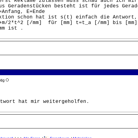
erst Reklame zulassen muss schau auch ich mir
us Geradenstücken besteht ist für jedes Gerad
=Anfang, E=Ende
ktion schon hat ist s(t) einfach die Antwort,
+m/2*t^2 [/mm] für [mm] t=t_a [/mm] bis [mm]
mm ist .
ötig
twort hat mir weitergeholfen.