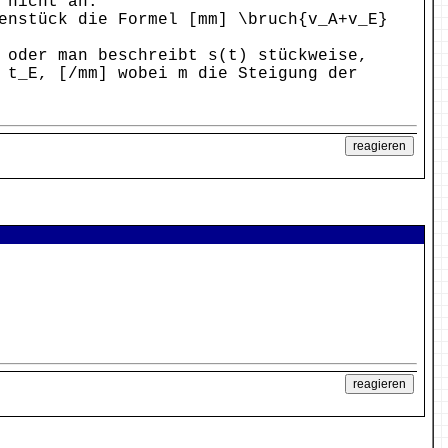
 nicht an.
enstück die Formel [mm] \bruch{v_A+v_E}
 oder man beschreibt s(t) stückweise,
 t_E, [/mm] wobei m die Steigung der