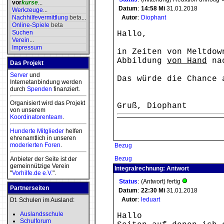
vor
kurse
...
Datum
:
14:58
Mi
31.01.2018
Werkzeuge
...
Nachhilfevermittlung
beta
...
Autor
:
Diophant
Online-Spiele
beta
Suchen
Hallo,
Verein
...
Impressum
in Zeiten von Meltdow
Abbildung
von Hand
nac
Das Projekt
Server
und
Das würde die Chance 
Internetanbindung werden
durch
Spenden
finanziert.
Organisiert wird das Projekt
Gruß, Diophant
von unserem
Koordinatorenteam
.
Hunderte Mitglieder
helfen
ehrenamtlich in unseren
moderierten
Foren
.
Bezug
Bezug
Anbieter der Seite ist der
gemeinnützige Verein
Integralrechnung: Antwort
"
Vorhilfe.de e.V.
".
Status
:
(Antwort) fertig
Partnerseiten
Datum
:
22:30
Mi
31.01.2018
Autor
:
leduart
Dt. Schulen im Ausland:
Auslandsschule
Hallo
Schulforum