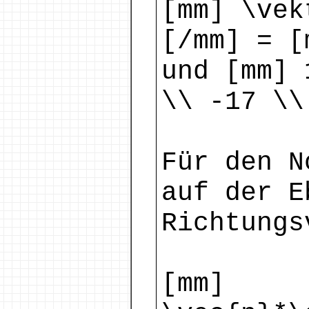
[mm] \vek
[/mm] = [
und [mm] 
\\ -17 \\
Für den N
auf der E
Richtungs
[mm]