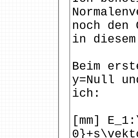
Normalenv
noch den 
in diesem
Beim erst
y=Null un
ich:
[mm] E_1:
0}+s\vekt