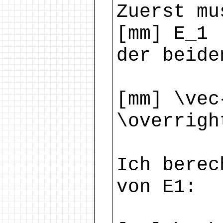
Zuerst mu
[mm] E_1 
der beide
[mm] \vec
\overrigh
Ich berec
von E1: