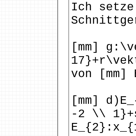
Ich setze
Schnittge
[mm] g:\v
17}+r\vek
von [mm] 
[mm] d)E_
-2 \\ 1}+
E_{2}:x_{