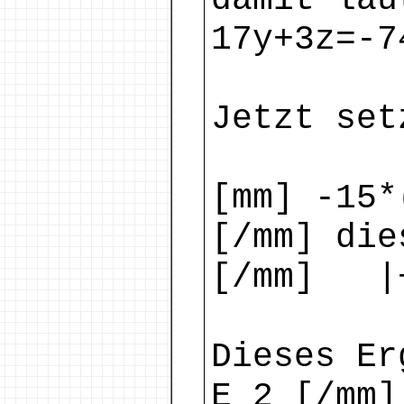
damit lau
17y+3z=-7
Jetzt set
[mm] -15*
[/mm] die
[/mm] |+
Dieses Er
E_2 [/mm]