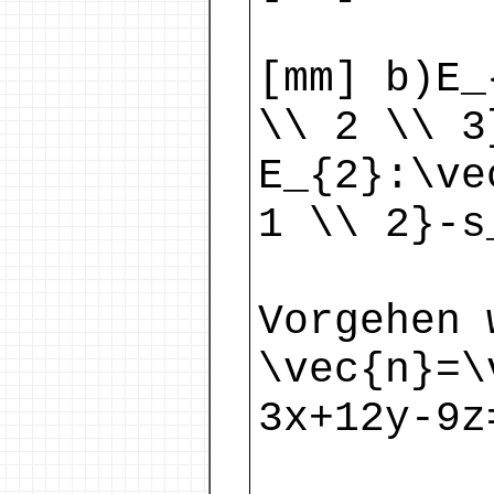
[mm] b)E_
\\ 2 \\ 3
E_{2}:\ve
1 \\ 2}-s
Vorgehen 
\vec{n}=\
3x+12y-9z