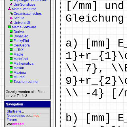
Topologie+Geometrie
[/mm] und
Uni-Sonstiges
Mathe-Vorkurse
Organisatorisches
Gleichung
Schule
Universität
Mathe-Software
Derive
DynaGeo
a) [mm] E
FunkyPlot
GeoGebra
LaTeX
1}+r_{1}\
Maple
MathCad
Mathematica
\\ 7}, \\
Matlab
Maxima
9}+r_{2}\
MuPad
Taschenrechner
\\ -4} [/
Gezeigt werden alle Foren
bis zur Tiefe
2
Navigation
Startseite
...
b) [mm] E
Neuerdings
beta
neu
Forum
...
vor
wissen
...