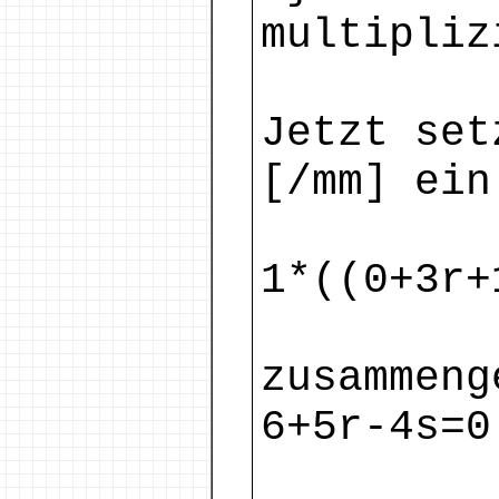
multipliz
Jetzt set
[/mm] ein
1*((0+3r+
zusammeng
6+5r-4s=0