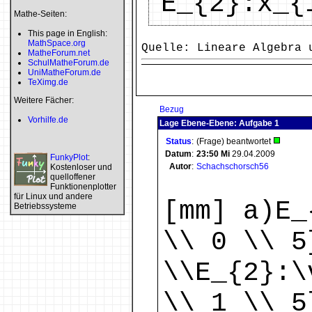
E_{2}:x_{
Mathe-Seiten:
This page in English:
MathSpace.org
Quelle: Lineare Algebra 
MatheForum.net
SchulMatheForum.de
UniMatheForum.de
TeXimg.de
Weitere Fächer:
Bezug
Vorhilfe.de
Lage Ebene-Ebene: Aufgabe 1
Status
:
(Frage) beantwortet
Datum
:
23:50
Mi
29.04.2009
FunkyPlot
:
Autor
:
Schachschorsch56
Kostenloser und
quelloffener
Funktionenplotter
für Linux und andere
[mm] a)E_
Betriebssysteme
\\ 0 \\ 5
\\E_{2}:\
\\ 1 \\ 5