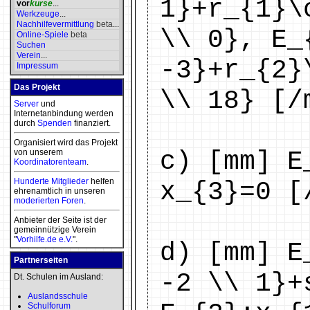
1}+r_{1}\
vor
kurse
...
Werkzeuge
...
Nachhilfevermittlung
beta
...
\\ 0}, E_
Online-Spiele
beta
Suchen
Verein
...
-3}+r_{2}
Impressum
Das Projekt
\\ 18} [/
Server
und
Internetanbindung werden
durch
Spenden
finanziert.
Organisiert wird das Projekt
c) [mm] E
von unserem
Koordinatorenteam
.
Hunderte Mitglieder
helfen
x_{3}=0 [
ehrenamtlich in unseren
moderierten
Foren
.
Anbieter der Seite ist der
gemeinnützige Verein
"
Vorhilfe.de e.V.
".
d) [mm] E
Partnerseiten
-2 \\ 1}+
Dt. Schulen im Ausland:
Auslandsschule
Schulforum