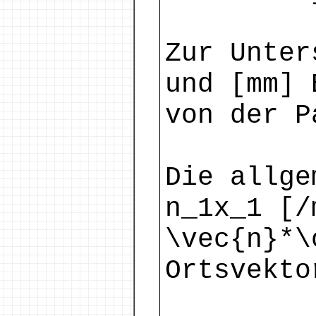
Zur Unter
und [mm] 
von der P
Die allge
n_1x_1 [/
\vec{n}*\
Ortsvekto