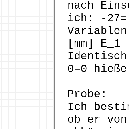
nach Eins
ich: -27=
Variablen
[mm] E_1 
Identisch
0=0 hieße
Probe:
Ich besti
ob er von