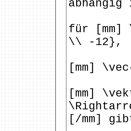
abhängig 
für [mm] 
\\ -12}, 
[mm] \vec
[mm] \vek
\Rightarr
[/mm] gib