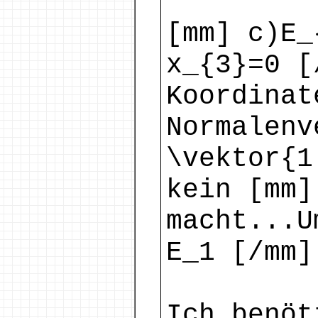
[mm] c)E_
x_{3}=0 [
Koordinat
Normalenv
\vektor{1
kein [mm]
macht...U
E_1 [/mm]
Ich benöt