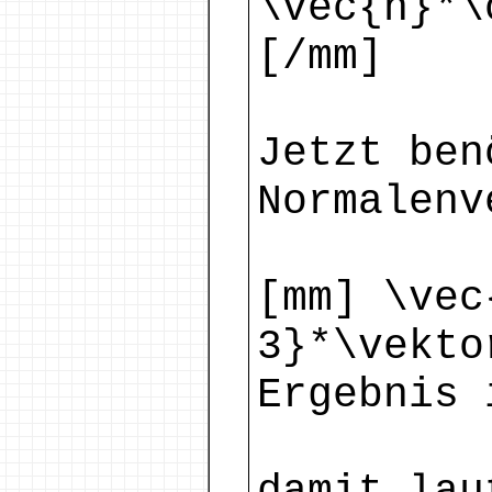
\vec{n}*\
[/mm]
Jetzt ben
Normalenv
[mm] \vec
3}*\vekto
Ergebnis 