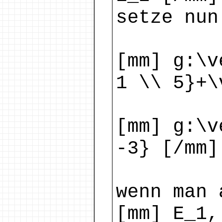
setze nun
[mm] g:\v
1 \\ 5}+\
[mm] g:\v
-3} [/mm]
wenn man 
[mm] E_1,