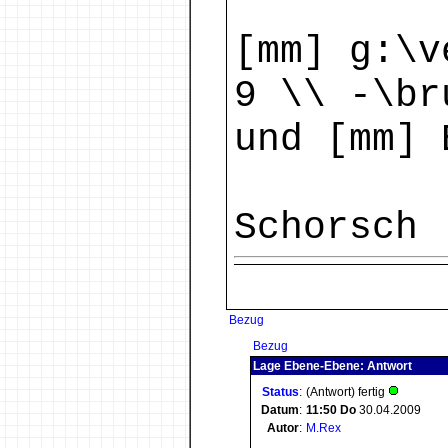
[mm] g:\v
9 \\ -\br
und [mm] 
Schorsc
Bezug
Bezug
Lage Ebene-Ebene: Antwort
Status
:
(Antwort) fertig
Datum
:
11:50
Do
30.04.2009
Autor
:
M.Rex