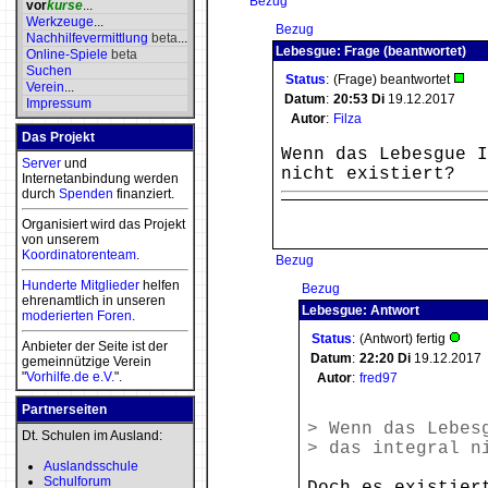
Bezug
vor
kurse
...
Werkzeuge
...
Bezug
Nachhilfevermittlung
beta
...
Lebesgue: Frage (beantwortet)
Online-Spiele
beta
Suchen
Status
:
(Frage) beantwortet
Verein
...
Datum
:
20:53
Di
19.12.2017
Impressum
Autor
:
Filza
Das Projekt
Wenn das Lebesgue I
Server
und
nicht existiert?
Internetanbindung werden
durch
Spenden
finanziert.
Organisiert wird das Projekt
von unserem
Koordinatorenteam
.
Bezug
Hunderte Mitglieder
helfen
Bezug
ehrenamtlich in unseren
Lebesgue: Antwort
moderierten
Foren
.
Status
:
(Antwort) fertig
Anbieter der Seite ist der
Datum
:
22:20
Di
19.12.2017
gemeinnützige Verein
"
Vorhilfe.de e.V.
".
Autor
:
fred97
Partnerseiten
> Wenn das Lebes
Dt. Schulen im Ausland:
> das integral n
Auslandsschule
Schulforum