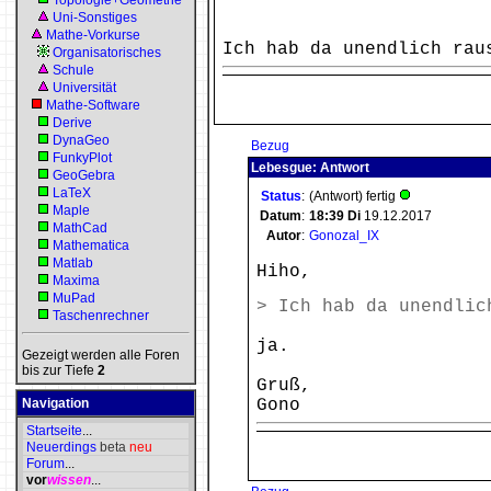
Topologie+Geometrie
Uni-Sonstiges
Mathe-Vorkurse
Ich hab da unendlich rau
Organisatorisches
Schule
Universität
Mathe-Software
Derive
DynaGeo
Bezug
FunkyPlot
Lebesgue: Antwort
GeoGebra
LaTeX
Status
:
(Antwort) fertig
Maple
Datum
:
18:39
Di
19.12.2017
MathCad
Autor
:
Gonozal_IX
Mathematica
Matlab
Hiho,
Maxima
MuPad
> Ich hab da unendlic
Taschenrechner
ja.
Gezeigt werden alle Foren
bis zur Tiefe
2
Gruß,
Navigation
Gono
Startseite
...
Neuerdings
beta
neu
Forum
...
vor
wissen
...