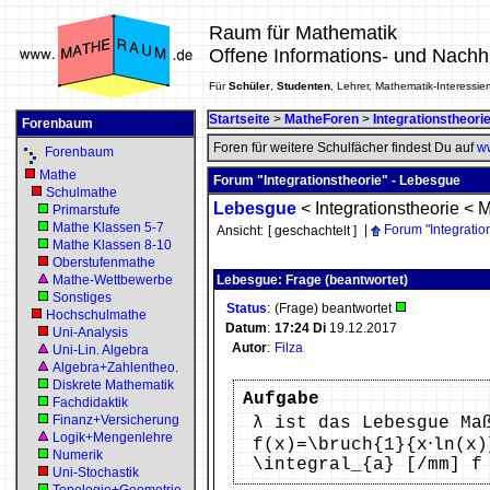
Raum für Mathematik
Offene Informations- und Nachh
Für
Schüler
,
Studenten
, Lehrer, Mathematik-Interessier
Startseite
>
MatheForen
>
Integrationstheori
Forenbaum
Foren für weitere Schulfächer findest Du auf
ww
Forenbaum
Mathe
Forum "Integrationstheorie" - Lebesgue
Schulmathe
Lebesgue
<
Integrationstheorie
<
M
Primarstufe
Mathe Klassen 5-7
|
Forum "Integratio
Ansicht:
[ geschachtelt ]
Mathe Klassen 8-10
Oberstufenmathe
Mathe-Wettbewerbe
Lebesgue: Frage (beantwortet)
Sonstiges
Status
:
(Frage) beantwortet
Hochschulmathe
Datum
:
17:24
Di
19.12.2017
Uni-Analysis
Autor
:
Filza
Uni-Lin. Algebra
Algebra+Zahlentheo.
Diskrete Mathematik
Aufgabe
Fachdidaktik
Finanz+Versicherung
λ ist das Lebesgue Ma
Logik+Mengenlehre
f(x)=\bruch{1}{x⋅ln(x
Numerik
\integral_{a} [/mm] f
Uni-Stochastik