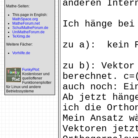
anderen Inter
Mathe-Seiten:
This page in English:
MathSpace.org
Ich hänge bei
MatheForum.net
SchulMatheForum.de
UniMatheForum.de
TeXimg.de
zu a): kein P
Weitere Fächer:
Vorhilfe.de
zu b): Vektor
FunkyPlot
:
berechnet. c=
Kostenloser und
quelloffener
Funktionenplotter
auch noch: Ei
für Linux und andere
Betriebssysteme
Ab jetzt häng
ich die Ortho
Mein Ansatz w
Vektoren jetz