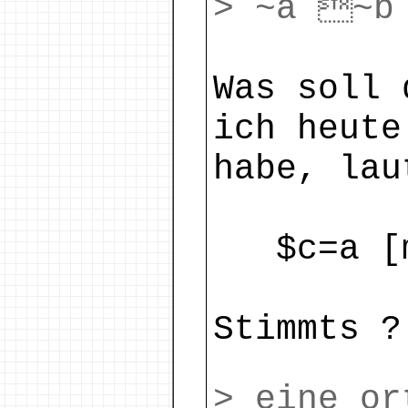
> ~a ~b
Was soll 
ich heute
habe, lau
$c=a [mm
Stimmts ?
> eine or