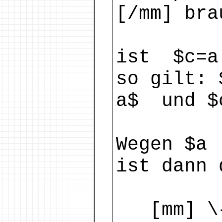
[/mm] bra
ist $c=a 
so gilt: 
a$ und $c
Wegen $a 
ist dann 
[mm] \{a