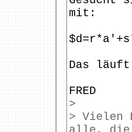
Gesucht s
mit:
$d=r*a'+s
Das läuft
FRED
>
> Vielen 
alle, die