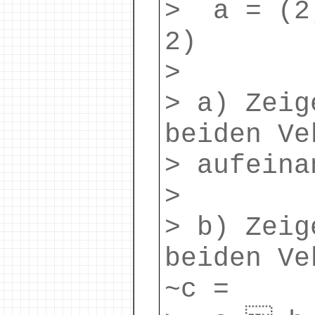
> a = (2
2)
>
> a) Zeig
beiden Ve
> aufeina
>
> b) Zeig
beiden Ve
~c =