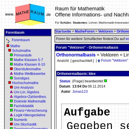
Raum für Mathematik
Offene Informations- und Nachh
Für
Schüler
,
Studenten
, Lehrer, Mathematik-Interessier
Startseite
>
MatheForen
>
Vektoren
>
Orthon
Forenbaum
Foren für weitere Schulfächer findest Du auf
ww
Forenbaum
Mathe
Forum "Vektoren" - Orthonormalbasis
Schulmathe
Orthonormalbasis
<
Vektoren
<
Li
Primarstufe
Mathe Klassen 5-7
|
Forum "Vektoren"
Ansicht:
[ geschachtelt ]
Mathe Klassen 8-10
Oberstufenmathe
Mathe-Wettbewerbe
Orthonormalbasis: Idee
Sonstiges
Status
:
(Frage) beantwortet
Hochschulmathe
Datum
:
13:04
Do
06.11.2014
Uni-Analysis
Autor
:
Jonas123
Uni-Lin. Algebra
Algebra+Zahlentheo.
Diskrete Mathematik
Fachdidaktik
Aufgabe
Finanz+Versicherung
Logik+Mengenlehre
Numerik
Gegeben s
Uni-Stochastik