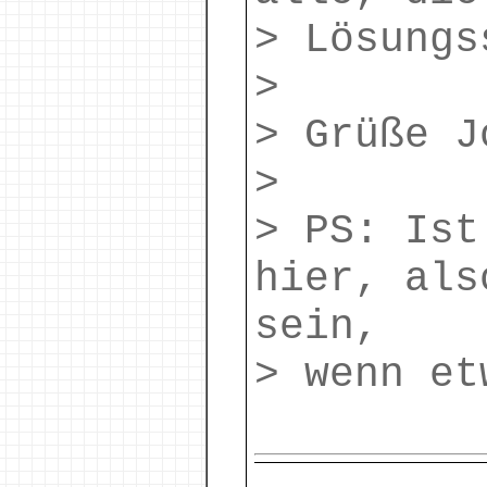
> Lösungs
>
> Grüße J
>
> PS: Ist
hier, als
sein,
> wenn e