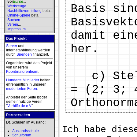
vor
kurse
...
Basis sin
Werkzeuge
...
Nachhilfevermittlung
beta
...
Online-Spiele
beta
Basisvekt
Suchen
Verein
...
Impressum
damit ein
Das Projekt
her.
Server
und
Internetanbindung werden
durch
Spenden
finanziert.
Organisiert wird das Projekt
von unserem
Koordinatorenteam
.
c) Stell
Hunderte Mitglieder
helfen
ehrenamtlich in unseren
= (2; 3; 
moderierten
Foren
.
Anbieter der Seite ist der
Orthonorm
gemeinnützige Verein
"
Vorhilfe.de e.V.
".
Partnerseiten
Dt. Schulen im Ausland:
Ich habe dies
Auslandsschule
Schulforum