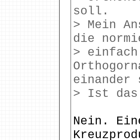
soll.
> Mein An
die normi
> einfach
Orthogorn
einander 
> Ist das
Nein. Ein
Kreuzprod