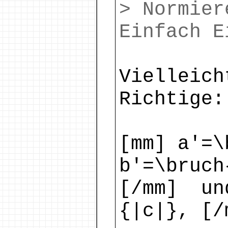
> Normier
Einfach E
Vielleich
Richtige:
[mm] a'=\
b'=\bruch
[/mm] un
{|c|}, [/