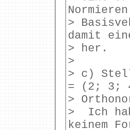
Normieren
> Basisve
damit ein
> her.
>
> c) Stel
= (2; 3; 
> Orthono
> Ich ha
keinem Fo