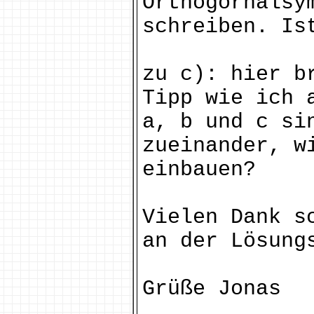
Orthogornalsy
schreiben. Is
zu c): hier b
Tipp wie ich 
a, b und c si
zueinander, w
einbauen?
Vielen Dank s
an der Lösung
Grüße Jonas