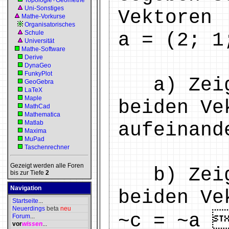
Topologie+Geometrie
Uni-Sonstiges
Vektoren
Mathe-Vorkurse
Organisatorisches
Schule
a = (2; 1
Universität
Mathe-Software
Derive
DynaGeo
FunkyPlot
a) Zeige
GeoGebra
LaTeX
Maple
beiden Ve
MathCad
Mathematica
Matlab
aufeinand
Maxima
MuPad
Taschenrechner
Gezeigt werden alle Foren
b) Zeige
bis zur Tiefe
2
Navigation
beiden Ve
Startseite
...
Neuerdings
beta
neu
~c = ~a 
Forum
...
vor
wissen
...