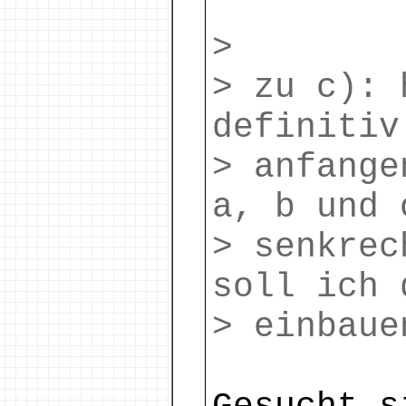
>
> zu c): 
definitiv
> anfange
a, b und 
> senkrec
soll ich 
> einbaue