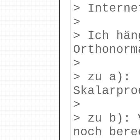
> Interne
>
> Ich hän
Orthonorm
>
> zu a):
Skalarpro
>
> zu b): 
noch bere