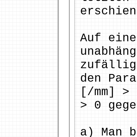
erschien
Auf eine
unabhäng
zufällig
den Para
[/mm] > 
> 0 gege
a) Man b