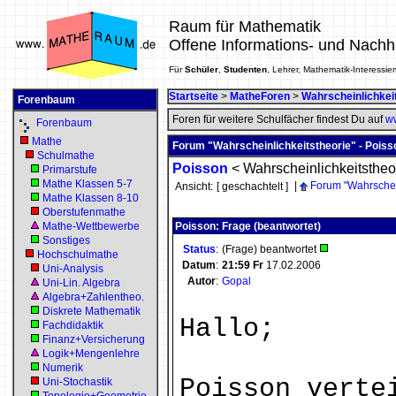
Raum für Mathematik
Offene Informations- und Nachh
Für
Schüler
,
Studenten
, Lehrer, Mathematik-Interessier
Startseite
>
MatheForen
>
Wahrscheinlichkei
Forenbaum
Foren für weitere Schulfächer findest Du auf
ww
Forenbaum
Mathe
Forum "Wahrscheinlichkeitstheorie" - Poiss
Schulmathe
Poisson
<
Wahrscheinlichkeitstheo
Primarstufe
Mathe Klassen 5-7
|
Forum "Wahrschein
Ansicht:
[ geschachtelt ]
Mathe Klassen 8-10
Oberstufenmathe
Mathe-Wettbewerbe
Poisson: Frage (beantwortet)
Sonstiges
Status
:
(Frage) beantwortet
Hochschulmathe
Datum
:
21:59
Fr
17.02.2006
Uni-Analysis
Autor
:
Gopal
Uni-Lin. Algebra
Algebra+Zahlentheo.
Diskrete Mathematik
Hallo;
Fachdidaktik
Finanz+Versicherung
Logik+Mengenlehre
Numerik
Poisson verte
Uni-Stochastik