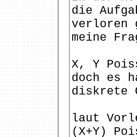
die Aufga
verloren 
meine Fra
X, Y Pois
doch es h
diskrete 
laut Vorl
(X+Y) Poi