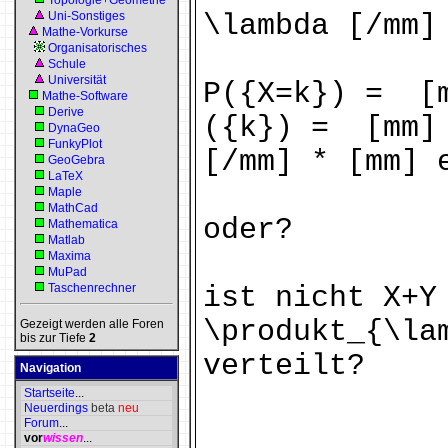
Topologie+Geometrie
Uni-Sonstiges
\lambda [/mm]
Mathe-Vorkurse
Organisatorisches
Schule
Universität
P({X=k}) = [m
Mathe-Software
Derive
({k}) = [mm] 
DynaGeo
FunkyPlot
[/mm] * [mm] 
GeoGebra
LaTeX
Maple
MathCad
oder?
Mathematica
Matlab
Maxima
MuPad
Taschenrechner
ist nicht X+Y
\produkt_{\la
Gezeigt werden alle Foren
bis zur Tiefe
2
verteilt?
Navigation
Startseite
...
Neuerdings
beta
neu
Forum
...
vor
wissen
...