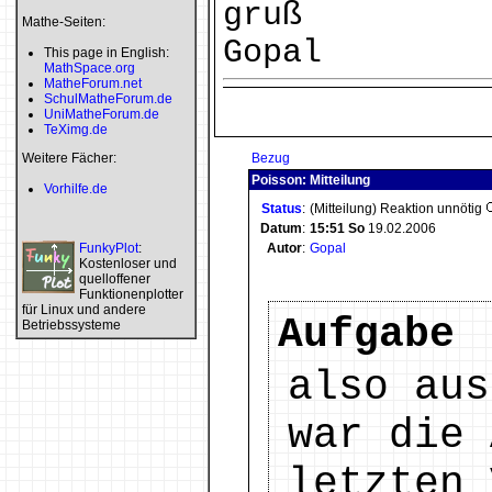
gruß
Mathe-Seiten:
Gopal
This page in English:
MathSpace.org
MatheForum.net
SchulMatheForum.de
UniMatheForum.de
TeXimg.de
Weitere Fächer:
Bezug
Poisson: Mitteilung
Vorhilfe.de
Status
:
(Mitteilung) Reaktion unnötig
Datum
:
15:51
So
19.02.2006
FunkyPlot
:
Autor
:
Gopal
Kostenloser und
quelloffener
Funktionenplotter
für Linux und andere
Aufgabe
Betriebssysteme
also aus
war die 
letzten 