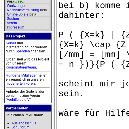
vor
kurse
...
bei b) komme 
Werkzeuge
...
Nachhilfevermittlung
beta
...
dahinter:
Online-Spiele
beta
Suchen
Verein
...
Impressum
P ( {X=k} | {
Das Projekt
{X=k} \cap {Z
Server
und
Internetanbindung werden
durch
Spenden
finanziert.
[/mm] = [mm] 
Organisiert wird das Projekt
= n })}{P ( {
von unserem
Koordinatorenteam
.
Hunderte Mitglieder
helfen
ehrenamtlich in unseren
scheint mir j
moderierten
Foren
.
sein.
Anbieter der Seite ist der
gemeinnützige Verein
"
Vorhilfe.de e.V.
".
Partnerseiten
wäre für Hilf
Dt. Schulen im Ausland:
Auslandsschule
Schulforum