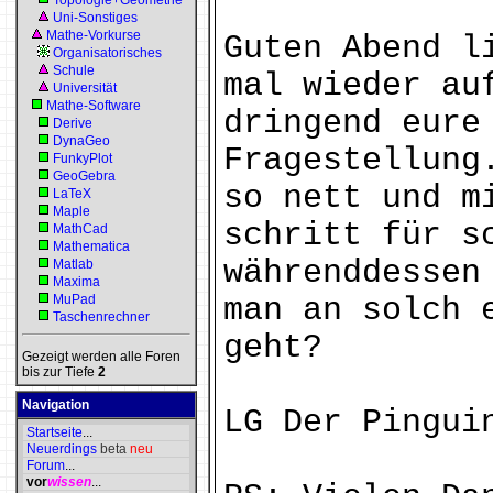
Topologie+Geometrie
Uni-Sonstiges
Mathe-Vorkurse
Guten Abend l
Organisatorisches
Schule
mal wieder au
Universität
Mathe-Software
dringend eure
Derive
DynaGeo
Fragestellung
FunkyPlot
GeoGebra
so nett und m
LaTeX
Maple
schritt für s
MathCad
Mathematica
währenddessen
Matlab
Maxima
MuPad
man an solch 
Taschenrechner
geht?
Gezeigt werden alle Foren
bis zur Tiefe
2
Navigation
LG Der Pingui
Startseite
...
Neuerdings
beta
neu
Forum
...
vor
wissen
...