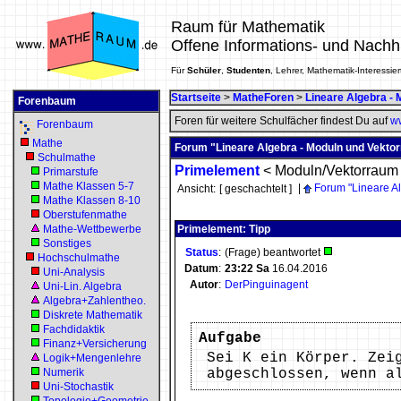
Raum für Mathematik
Offene Informations- und Nachh
Für
Schüler
,
Studenten
, Lehrer, Mathematik-Interessier
Startseite
>
MatheForen
>
Lineare Algebra -
Forenbaum
Foren für weitere Schulfächer findest Du auf
ww
Forenbaum
Mathe
Forum "Lineare Algebra - Moduln und Vekto
Schulmathe
Primelement
<
Moduln/Vektorraum
Primarstufe
Mathe Klassen 5-7
|
Forum "Lineare A
Ansicht:
[ geschachtelt ]
Mathe Klassen 8-10
Oberstufenmathe
Mathe-Wettbewerbe
Primelement: Tipp
Sonstiges
Status
:
(Frage) beantwortet
Hochschulmathe
Datum
:
23:22
Sa
16.04.2016
Uni-Analysis
Autor
:
DerPinguinagent
Uni-Lin. Algebra
Algebra+Zahlentheo.
Diskrete Mathematik
Fachdidaktik
Aufgabe
Finanz+Versicherung
Sei K ein Körper. Zei
Logik+Mengenlehre
Numerik
abgeschlossen, wenn a
Uni-Stochastik