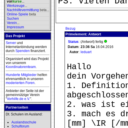
PS: Vielen Da
vor
kurse
...
Werkzeuge
...
Nachhilfevermittlung
beta
...
Online-Spiele
beta
Suchen
Verein
...
Impressum
Bezug
Primelement: Antwort
Das Projekt
Status
:
(Antwort) fertig
Server
und
Internetanbindung werden
Datum
:
23:36
Sa
16.04.2016
durch
Spenden
finanziert.
Autor
:
leduart
Organisiert wird das Projekt
von unserem
Hallo
Koordinatorenteam
.
dein Vorgehe
Hunderte Mitglieder
helfen
ehrenamtlich in unseren
moderierten
Foren
.
1. Definitio
Anbieter der Seite ist der
abgeschlosse
gemeinnützige Verein
"
Vorhilfe.de e.V.
".
2. was ist e
Partnerseiten
3. mach es d
Dt. Schulen im Ausland:
[mm] \IR [/m
Auslandsschule
Schulforum