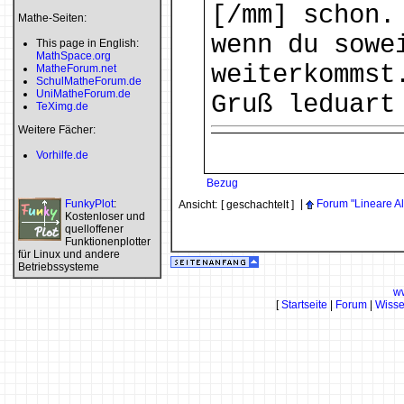
[/mm] schon.
Mathe-Seiten:
wenn du sowe
This page in English:
MathSpace.org
weiterkommst
MatheForum.net
SchulMatheForum.de
UniMatheForum.de
Gruß leduart
TeXimg.de
Weitere Fächer:
Vorhilfe.de
Bezug
FunkyPlot
:
|
Forum "Lineare A
Ansicht:
[ geschachtelt ]
Kostenloser und
quelloffener
Funktionenplotter
für Linux und andere
Betriebssysteme
w
[
Startseite
|
Forum
|
Wiss