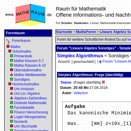
Raum für Mathematik
Offene Informations- und Nachh
Für
Schüler
,
Studenten
, Lehrer, Mathematik-Interessier
Startseite
>
MatheForen
>
Lineare Algebra S
Forenbaum
Foren für weitere Schulfächer findest Du auf
ww
Forenbaum
Mathe
Forum "Lineare Algebra Sonstiges" - Simpl
Schulmathe
Simplex Algorithmus
<
Sonstiges
Primarstufe
Mathe Klassen 5-7
|
Forum "Lineare A
Ansicht:
[ geschachtelt ]
Mathe Klassen 8-10
Oberstufenmathe
Mathe-Wettbewerbe
Simplex Algorithmus: Frage (überfällig)
Sonstiges
Status
:
(Frage) überfällig
Hochschulmathe
Datum
:
20:48
Mo
27.08.2018
Uni-Analysis
Autor
:
Valkyrion
Uni-Lin. Algebra
Algebra+Zahlentheo.
Diskrete Mathematik
Aufgabe
Fachdidaktik
Finanz+Versicherung
Das kanonische Minimi
Logik+Mengenlehre
Numerik
max. [mm] z=10x_{1}+
Uni-Stochastik