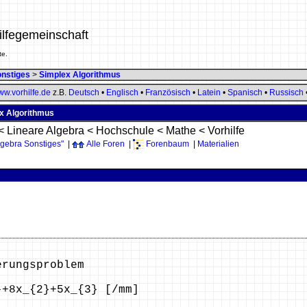
ilfegemeinschaft
te.
onstiges
>
Simplex Algorithmus
w.vorhilfe.de
z.B.
Deutsch
•
Englisch
•
Französisch
•
Latein
•
Spanisch
•
Russisch
ex Algorithmus
<
Lineare Algebra
<
Hochschule
<
Mathe
<
Vorhilfe
lgebra Sonstiges"
|
Alle Foren
|
Forenbaum
|
Materialien
erungsproblem
8x_{2}+5x_{3} [/mm]