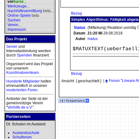
vor
kurse
...
Werkzeuge
...
Nachhilfevermittlung
beta
...
Bezug
Online-Spiele
beta
Simplex Algorithmus: Fälligkeit abgel
Suchen
Verein
...
Status
:
(Mitteilung) Reaktion unnötig
Impressum
Datum
:
21:20
Mi
29.08.2018
Autor
:
matux
Das Projekt
Server
und
$MATUXTEXT(ueberfaell
Internetanbindung werden
durch
Spenden
finanziert.
Organisiert wird das Projekt
von unserem
Koordinatorenteam
.
Bezug
|
Forum "Lineare A
Ansicht:
[ geschachtelt ]
Hunderte Mitglieder
helfen
ehrenamtlich in unseren
moderierten
Foren
.
Anbieter der Seite ist der
gemeinnützige Verein
"
Vorhilfe.de e.V.
".
Partnerseiten
Dt. Schulen im Ausland:
Auslandsschule
Schulforum