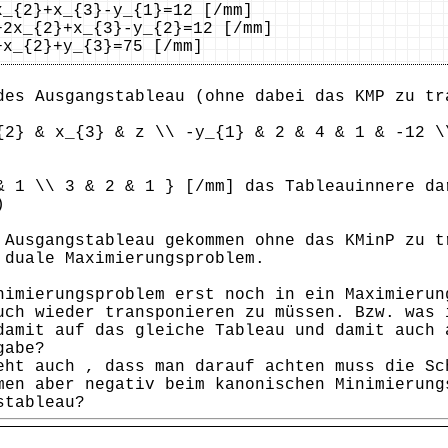
_{2}+x_{3}-y_{1}=12 [/mm]
}+x_{3}-y_{2}=12 [/mm]
}+y_{3}=75 [/mm]
des Ausgangstableau (ohne dabei das KMP zu tr
{2} & x_{3} & z \\ -y_{1} & 2 & 4 & 1 & -12 \
& 1 \\ 3 & 2 & 1 } [/mm] das Tableauinnere da
)
 Ausgangstableau gekommen ohne das KMinP zu t
 duale Maximierungsproblem.
nimierungsproblem erst noch in ein Maximierun
uch wieder transponieren zu müssen. Bzw. was 
damit auf das gleiche Tableau und damit auch 
gabe?
eht auch , dass man darauf achten muss die Sc
men aber negativ beim kanonischen Minimierung
stableau?