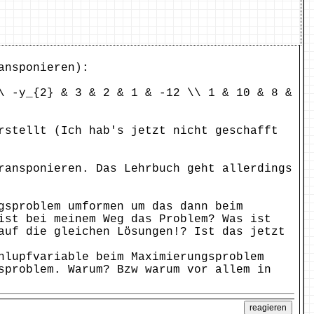
ansponieren):
\ -y_{2} & 3 & 2 & 1 & -12 \\ 1 & 10 & 8 &
rstellt (Ich hab's jetzt nicht geschafft
ransponieren. Das Lehrbuch geht allerdings
gsproblem umformen um das dann beim
ist bei meinem Weg das Problem? Was ist
auf die gleichen Lösungen!? Ist das jetzt
hlupfvariable beim Maximierungsproblem
sproblem. Warum? Bzw warum vor allem in