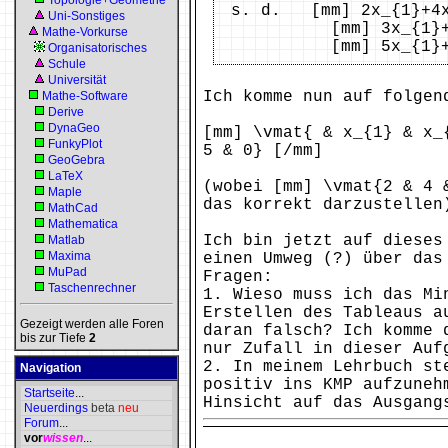
Topologie+Geometrie
s. d. [mm] 2x_{1}+4x
Uni-Sonstiges
[mm] 3x_{1}+2x_{2
Mathe-Vorkurse
[mm] 5x_{1}+x_{2
Organisatorisches
Schule
Universität
Ich komme nun auf folgen
Mathe-Software
Derive
DynaGeo
[mm] \vmat{ & x_{1} & x_
FunkyPlot
5 & 0} [/mm]
GeoGebra
LaTeX
(wobei [mm] \vmat{2 & 4 
Maple
das korrekt darzustellen
MathCad
Mathematica
Ich bin jetzt auf dieses
Matlab
Maxima
einen Umweg (?) über das
MuPad
Fragen:
Taschenrechner
1. Wieso muss ich das Mi
Erstellen des Tableaus a
Gezeigt werden alle Foren
daran falsch? Ich komme 
bis zur Tiefe
2
nur Zufall in dieser Auf
2. In meinem Lehrbuch st
Navigation
positiv ins KMP aufzuneh
Startseite
...
Hinsicht auf das Ausgang
Neuerdings
beta
neu
Forum
...
vor
wissen
...