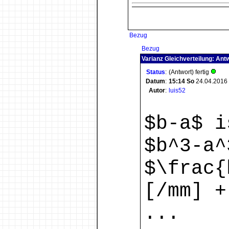
Bezug
Bezug
Varianz Gleichverteilung: Ant
Status
:
(Antwort) fertig
Datum
:
15:14
So
24.04.2016
Autor
:
luis52
$b-a$ i
$b^3-a^
$\frac{
[/mm] +
...