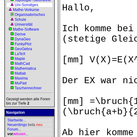
Topologie+Geometrie
Uni-Sonstiges
Hallo,
Mathe-Vorkurse
Organisatorisches
Schule
Universität
Ich komme bei
Mathe-Software
Derive
(stetige Glei
DynaGeo
FunkyPlot
GeoGebra
LaTeX
[mm] V(X)=E(X
Maple
MathCad
Mathematica
Matlab
Der EX war ni
Maxima
MuPad
Taschenrechner
[mm] =\bruch{
Gezeigt werden alle Foren
bis zur Tiefe
2
(\bruch{a+b}{
Navigation
Startseite
...
Neuerdings
beta
neu
Forum
...
Ab hier komme
vor
wissen
...