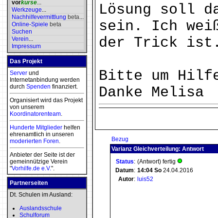
vor
kurse
...
Lösung soll d
Werkzeuge
...
Nachhilfevermittlung
beta
...
sein. Ich wei
Online-Spiele
beta
Suchen
der Trick ist
Verein
...
Impressum
Das Projekt
Bitte um Hilf
Server
und
Internetanbindung werden
durch
Spenden
finanziert.
Danke Melisa
Organisiert wird das Projekt
von unserem
Koordinatorenteam
.
Hunderte Mitglieder
helfen
ehrenamtlich in unseren
Bezug
moderierten
Foren
.
Varianz Gleichverteilung: Antwort
Anbieter der Seite ist der
gemeinnützige Verein
Status
:
(Antwort) fertig
"
Vorhilfe.de e.V.
".
Datum
:
14:04
So
24.04.2016
Autor
:
luis52
Partnerseiten
Dt. Schulen im Ausland:
Auslandsschule
Schulforum