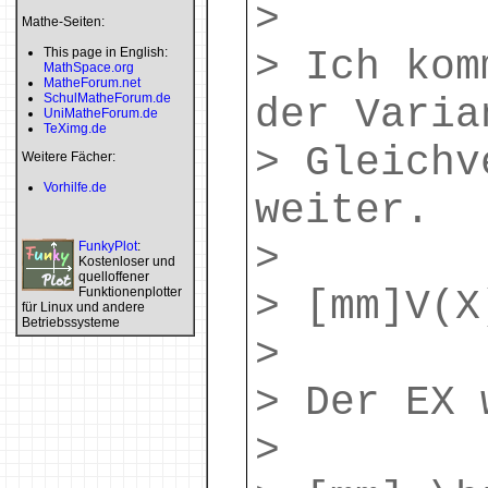
>
Mathe-Seiten:
> Ich kom
This page in English:
MathSpace.org
MatheForum.net
SchulMatheForum.de
der Varia
UniMatheForum.de
TeXimg.de
> Gleichv
Weitere Fächer:
Vorhilfe.de
weiter.
>
FunkyPlot
:
Kostenloser und
quelloffener
> [mm]V(X
Funktionenplotter
für Linux und andere
Betriebssysteme
>
> Der EX 
>