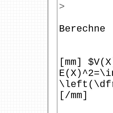
>
Berechne
[mm] $V(X
E(X)^2=\i
\left(\df
[/mm]