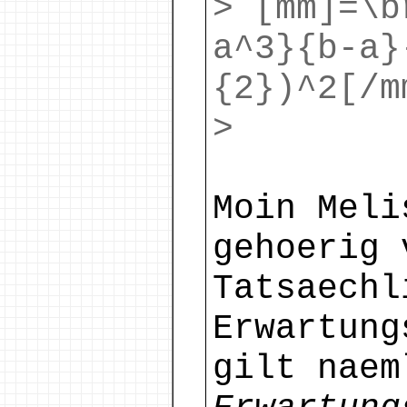
> [mm]=\b
a^3}{b-a}
{2})^2[/m
>
Moin Meli
gehoerig 
Tatsaechl
Erwartung
gilt nae