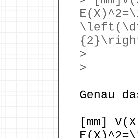
> [mm]V(
E(X)^2=\
\left(\d
{2}\righ
>
>
Genau da
[mm] V(X
E(X)^2=\