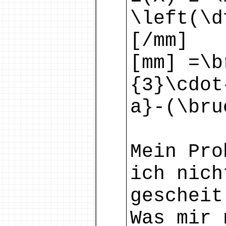
\left(\d
[/mm]
[mm] =\b
{3}\cdot
a}-(\bru
Mein Pro
ich nich
gescheit
Was mir 