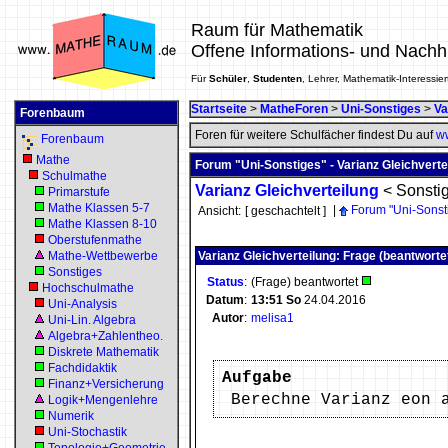
Raum für Mathematik
Offene Informations- und Nachh
Für
Schüler
,
Studenten
, Lehrer, Mathematik-Interessier
Startseite
>
MatheForen
>
Uni-Sonstiges
>
Va
Forenbaum
Foren für weitere Schulfächer findest Du auf
ww
Forenbaum
Mathe
Forum "Uni-Sonstiges" - Varianz Gleichverte
Schulmathe
Varianz Gleichverteilung
<
Sonsti
Primarstufe
Mathe Klassen 5-7
|
Forum "Uni-Sonst
Ansicht:
[ geschachtelt ]
Mathe Klassen 8-10
Oberstufenmathe
Mathe-Wettbewerbe
Varianz Gleichverteilung: Frage (beantworte
Sonstiges
Status
:
(Frage) beantwortet
Hochschulmathe
Datum
:
13:51
So
24.04.2016
Uni-Analysis
Autor
:
melisa1
Uni-Lin. Algebra
Algebra+Zahlentheo.
Diskrete Mathematik
Fachdidaktik
Aufgabe
Finanz+Versicherung
Berechne Varianz eon 
Logik+Mengenlehre
Numerik
Uni-Stochastik