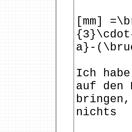
[mm] =\b
{3}\cdot
a}-(\bru
Ich habe
auf den 
bringen,
nichts