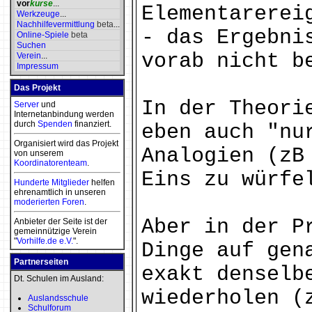
vor
kurse
...
Elementarerei
Werkzeuge
...
Nachhilfevermittlung
beta
...
- das Ergebni
Online-Spiele
beta
Suchen
vorab nicht b
Verein
...
Impressum
Das Projekt
In der Theori
Server
und
Internetanbindung werden
durch
Spenden
finanziert.
eben auch "nu
Organisiert wird das Projekt
Analogien (zB
von unserem
Koordinatorenteam
.
Eins zu würfe
Hunderte Mitglieder
helfen
ehrenamtlich in unseren
moderierten
Foren
.
Aber in der P
Anbieter der Seite ist der
gemeinnützige Verein
"
Vorhilfe.de e.V.
".
Dinge auf gen
Partnerseiten
exakt denselb
Dt. Schulen im Ausland:
wiederholen (
Auslandsschule
Schulforum