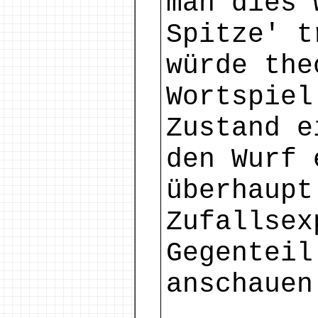
man dies 
Spitze' t
würde the
Wortspie
Zustand e
den Wurf 
überhaupt
Zufallsex
Gegenteil
anschauen