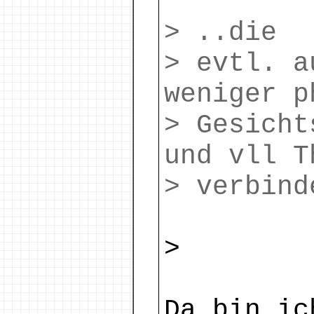
> ..die
> evtl. a
weniger p
> Gesicht
und vll T
> verbind
>
Da bin ic