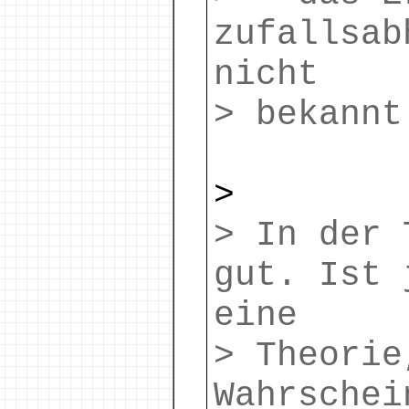
zufallsab
nicht
> bekannt
>
> In der 
gut. Ist 
eine
> Theorie
Wahrschei