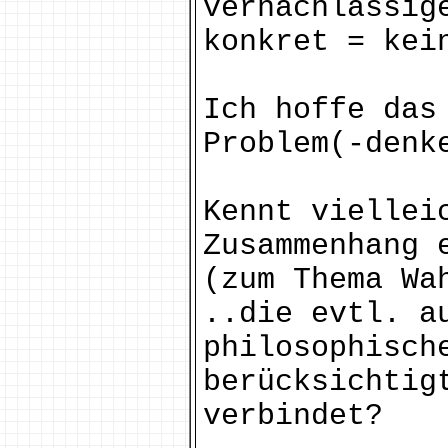
vernachlässig
konkret = ke
Ich hoffe das
Problem(-denk
Kennt viellei
Zusammenhang 
(zum Thema Wa
..die evtl. a
philosophisch
berücksichtig
verbindet?