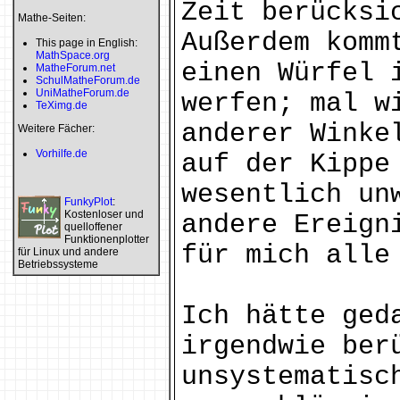
Zeit berücksi
Mathe-Seiten:
Außerdem komm
This page in English:
MathSpace.org
einen Würfel 
MatheForum.net
SchulMatheForum.de
UniMatheForum.de
werfen; mal w
TeXimg.de
anderer Winke
Weitere Fächer:
Vorhilfe.de
auf der Kippe
wesentlich un
FunkyPlot
:
Kostenloser und
andere Ereign
quelloffener
Funktionenplotter
für mich alle
für Linux und andere
Betriebssysteme
Ich hätte ged
irgendwie ber
unsystematisc