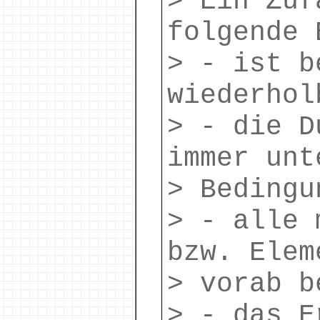
> Ein Zuf
folgende 
> - ist b
wiederhol
> - die D
immer unt
> Bedingu
> - alle 
bzw. Elem
> vorab b
> - das E