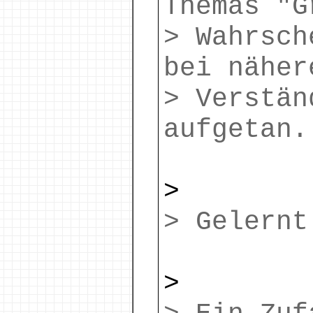
Themas "G
> Wahrsch
bei näher
> Verstän
aufgetan.
>
> Gelernt
>