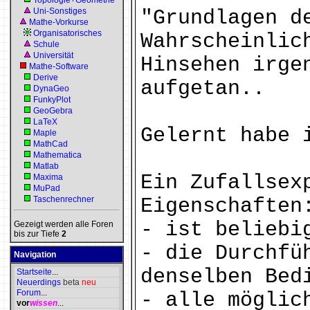
Topologie+Geometrie
Uni-Sonstiges
"Grundlagen d
Mathe-Vorkurse
Organisatorisches
Wahrscheinlic
Schule
Universität
Hinsehen irge
Mathe-Software
Derive
aufgetan..
DynaGeo
FunkyPlot
GeoGebra
LaTeX
Gelernt habe 
Maple
MathCad
Mathematica
Matlab
Ein Zufallsex
Maxima
MuPad
Taschenrechner
Eigenschaften
- ist beliebi
Gezeigt werden alle Foren
bis zur Tiefe
2
- die Durchfü
Navigation
denselben Bed
Startseite
...
Neuerdings
beta
neu
Forum
...
- alle möglic
vor
wissen
...