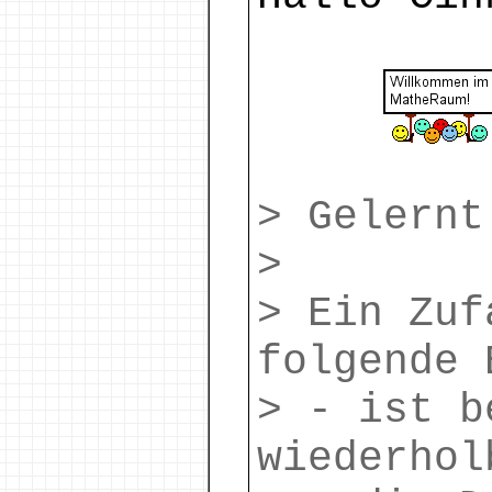
> Gelernt
>
> Ein Zuf
folgende 
> - ist b
wiederhol