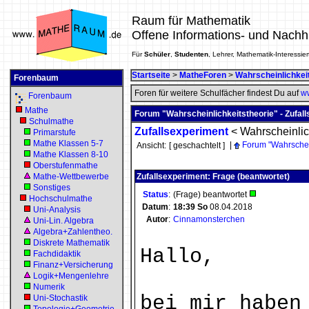
Raum für Mathematik
Offene Informations- und Nachh
Für
Schüler
,
Studenten
, Lehrer, Mathematik-Interessier
Startseite
>
MatheForen
>
Wahrscheinlichkei
Forenbaum
Foren für weitere Schulfächer findest Du auf
ww
Forenbaum
Mathe
Forum "Wahrscheinlichkeitstheorie" - Zufal
Schulmathe
Zufallsexperiment
<
Wahrscheinlic
Primarstufe
Mathe Klassen 5-7
|
Forum "Wahrschein
Ansicht:
[ geschachtelt ]
Mathe Klassen 8-10
Oberstufenmathe
Mathe-Wettbewerbe
Zufallsexperiment: Frage (beantwortet)
Sonstiges
Status
:
(Frage) beantwortet
Hochschulmathe
Datum
:
18:39
So
08.04.2018
Uni-Analysis
Autor
:
Cinnamonsterchen
Uni-Lin. Algebra
Algebra+Zahlentheo.
Diskrete Mathematik
Hallo,
Fachdidaktik
Finanz+Versicherung
Logik+Mengenlehre
Numerik
bei mir haben
Uni-Stochastik