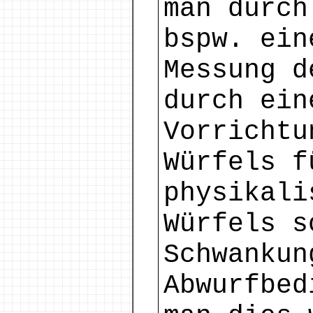
man durch
bspw. ein
Messung d
durch ein
Vorrichtu
Würfels f
physikali
Würfels s
Schwankun
Abwurfbed