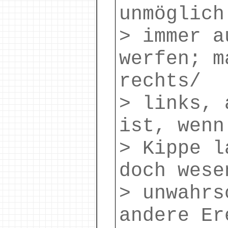
unmöglich
> immer a
werfen; m
rechts/
> links, 
ist, wenn
> Kippe l
doch wese
> unwahrs
andere Er