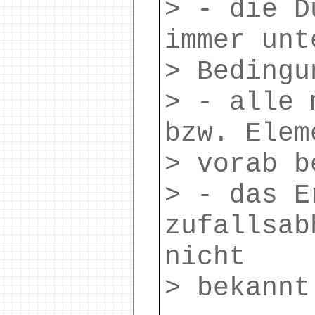
> - die D
immer unt
> Bedingu
> - alle 
bzw. Elem
> vorab b
> - das E
zufallsab
nicht
> bekannt