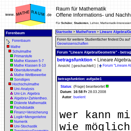
Raum für Mathematik
Offene Informations- und Nachh
Für
Schüler
,
Studenten
, Lehrer, Mathematik-Interessier
Startseite
>
MatheForen
>
Lineare Algebra/G
Forenbaum
Foren für weitere Studienfächer findest Du auf
Forenbaum
Geowissenschaften
Mathe
Schulmathe
Forum "Lineare Algebra/Geometrie" - betrag
Primarstufe
betragsfunktion
<
Lineare Algebr
Mathe Klassen 5-7
Mathe Klassen 8-10
|
Forum "Lineare A
Ansicht:
[ geschachtelt ]
Oberstufenmathe
Mathe-Wettbewerbe
betragsfunktion: aufgabe1
Sonstiges
Hochschulmathe
Status
:
(Frage) beantwortet
Uni-Analysis
Datum
:
16:58
Fr
28.03.2008
Uni-Lin. Algebra
Autor
:
buelent
Algebra+Zahlentheo.
Diskrete Mathematik
Fachdidaktik
wer kann mi
Finanz+Versicherung
Logik+Mengenlehre
Numerik
wie möglich
Uni-Stochastik