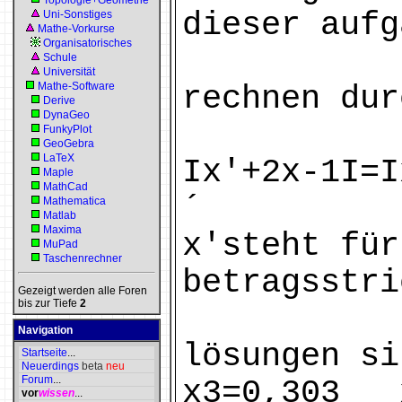
Topologie+Geometrie
dieser aufg
Uni-Sonstiges
Mathe-Vorkurse
Organisatorisches
Schule
Universität
Mathe-Software
rechnen dur
Derive
DynaGeo
FunkyPlot
GeoGebra
LaTeX
Ix'+2x-1I=I
Maple
MathCad
´
Mathematica
Matlab
Maxima
x'steht für
MuPad
Taschenrechner
betragsstri
Gezeigt werden alle Foren
bis zur Tiefe
2
Navigation
lösungen 
Startseite
...
Neuerdings
beta
neu
Forum
...
x3=0,303 
vor
wissen
...