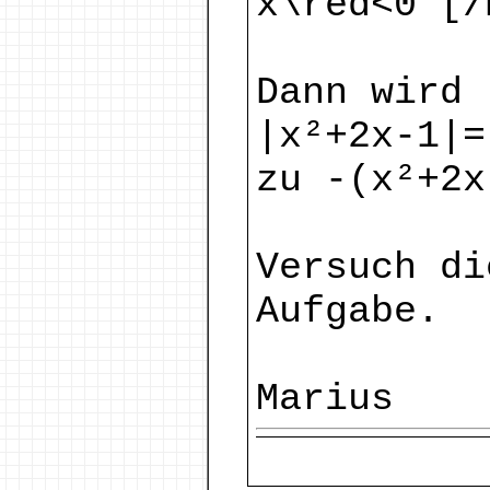
x\red<0 [/
Dann wird
|x²+2x-1|=
zu -(x²+2x
Versuch di
Aufgabe.
Marius