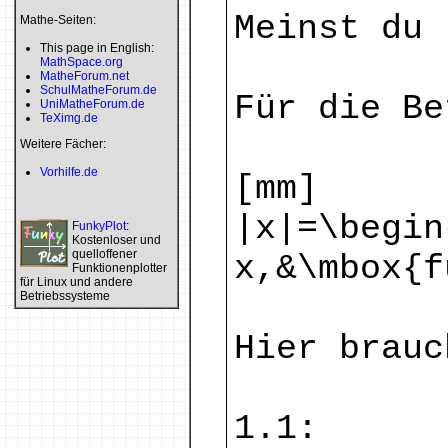
Meinst du 
Mathe-Seiten:
This page in English:
MathSpace.org
MatheForum.net
SchulMatheForum.de
Für die Be
UniMatheForum.de
TeXimg.de
Weitere Fächer:
Vorhilfe.de
[mm]
|x|=\begin
FunkyPlot
:
Kostenloser und
quelloffener
x,&\mbox{f
Funktionenplotter
für Linux und andere
Betriebssysteme
Hier brauc
1.1: