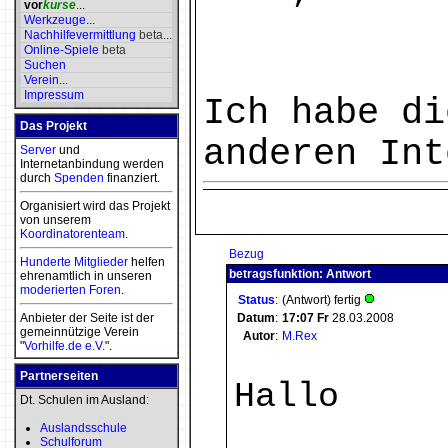
vor
kurse
...
Werkzeuge
...
Nachhilfevermittlung
beta
...
Online-Spiele
beta
Suchen
Verein
...
Impressum
Ich habe di
Das Projekt
anderen Int
Server
und
Internetanbindung werden
durch
Spenden
finanziert.
Organisiert wird das Projekt
von unserem
Koordinatorenteam
.
Bezug
Hunderte Mitglieder
helfen
betragsfunktion: Antwort
ehrenamtlich in unseren
moderierten
Foren
.
Status
:
(Antwort) fertig
Anbieter der Seite ist der
Datum
:
17:07
Fr
28.03.2008
gemeinnützige Verein
Autor
:
M.Rex
"
Vorhilfe.de e.V.
".
Partnerseiten
Hallo
Dt. Schulen im Ausland:
Auslandsschule
Schulforum