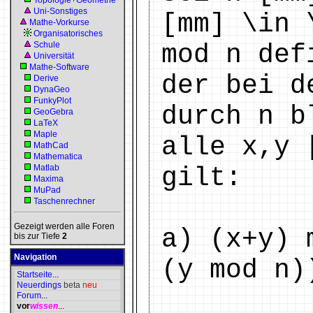
Topologie+Geometrie
Uni-Sonstiges
[mm] \in 
Mathe-Vorkurse
Organisatorisches
Schule
mod n def
Universität
Mathe-Software
der bei d
Derive
DynaGeo
FunkyPlot
durch n b
GeoGebra
LaTeX
Maple
alle x,y 
MathCad
Mathematica
Matlab
gilt:
Maxima
MuPad
Taschenrechner
Gezeigt werden alle Foren
a) (x+y) 
bis zur Tiefe
2
Navigation
(y mod n)
Startseite
...
Neuerdings
beta
neu
Forum
...
vor
wissen
...