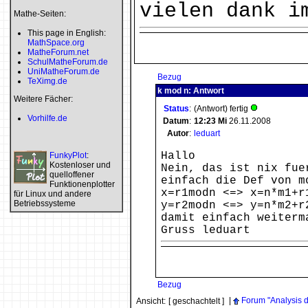
vielen dank i
Mathe-Seiten:
This page in English:
MathSpace.org
MatheForum.net
SchulMatheForum.de
UniMatheForum.de
Bezug
TeXimg.de
k mod n: Antwort
Weitere Fächer:
Status
:
(Antwort) fertig
Vorhilfe.de
Datum
:
12:23
Mi
26.11.2008
Autor
:
leduart
Hallo
FunkyPlot
:
Kostenloser und
Nein, das ist nix fue
quelloffener
einfach die Def von m
Funktionenplotter
x=r1modn <=> x=n*m1+r
für Linux und andere
Betriebssysteme
y=r2modn <=> y=n*m2+r
damit einfach weiterm
Gruss leduart
Bezug
|
Forum "Analysis 
Ansicht:
[ geschachtelt ]