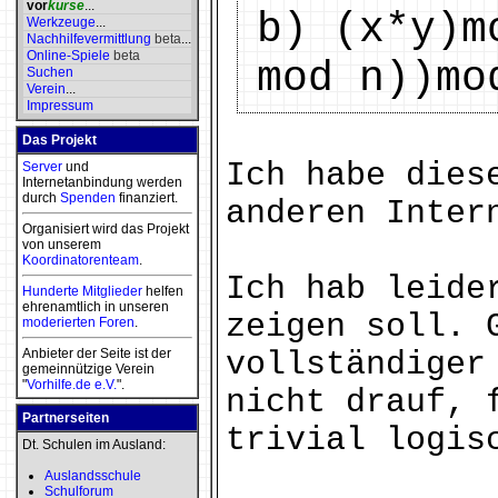
vor
kurse
...
b) (x*y)m
Werkzeuge
...
Nachhilfevermittlung
beta
...
Online-Spiele
beta
mod n))mo
Suchen
Verein
...
Impressum
Das Projekt
Ich habe dies
Server
und
Internetanbindung werden
durch
Spenden
finanziert.
anderen Inter
Organisiert wird das Projekt
von unserem
Koordinatorenteam
.
Ich hab leide
Hunderte Mitglieder
helfen
ehrenamtlich in unseren
zeigen soll. 
moderierten
Foren
.
Anbieter der Seite ist der
vollständiger
gemeinnützige Verein
"
Vorhilfe.de e.V.
".
nicht drauf, 
Partnerseiten
trivial logis
Dt. Schulen im Ausland:
Auslandsschule
Schulforum