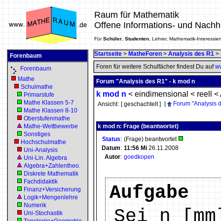
Raum für Mathematik
Offene Informations- und Nachh
Für
Schüler
,
Studenten
, Lehrer, Mathematik-Interessier
Startseite
>
MatheForen
>
Analysis des R1
>
Forenbaum
Foren für weitere Schulfächer findest Du auf
ww
Forenbaum
Mathe
Forum "Analysis des R1" - k mod n
Schulmathe
k mod n
<
eindimensional
<
reell
<
Primarstufe
Mathe Klassen 5-7
|
Forum "Analysis 
Ansicht:
[ geschachtelt ]
Mathe Klassen 8-10
Oberstufenmathe
Mathe-Wettbewerbe
k mod n: Frage (beantwortet)
Sonstiges
Status
:
(Frage) beantwortet
Hochschulmathe
Datum
:
11:56
Mi
26.11.2008
Uni-Analysis
Autor
:
goedkopen
Uni-Lin. Algebra
Algebra+Zahlentheo.
Diskrete Mathematik
Fachdidaktik
Aufgabe
Finanz+Versicherung
Logik+Mengenlehre
Numerik
Sei n [mm
Uni-Stochastik