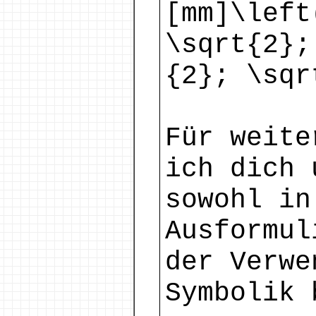
[mm]\left
\sqrt{2};
{2}; \sqr
Für weite
ich dich 
sowohl in
Ausformul
der Verwe
Symbolik 