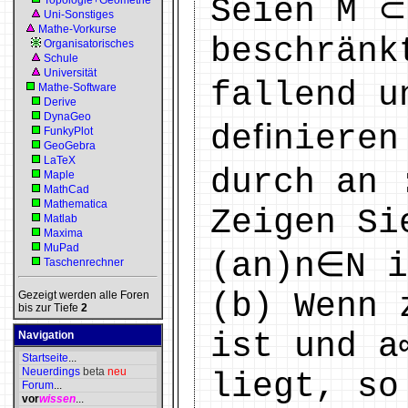
Seien M ⊂
Topologie+Geometrie
Uni-Sonstiges
Mathe-Vorkurse
beschränk
Organisatorisches
Schule
Universität
fallend u
Mathe-Software
Derive
DynaGeo
deﬁnieren
FunkyPlot
GeoGebra
LaTeX
durch an 
Maple
MathCad
Mathematica
Zeigen Si
Matlab
Maxima
MuPad
(an)n∈N i
Taschenrechner
(b) Wenn 
Gezeigt werden alle Foren
bis zur Tiefe
2
ist und a
Navigation
Startseite
...
Neuerdings
beta
neu
liegt, so
Forum
...
vor
wissen
...