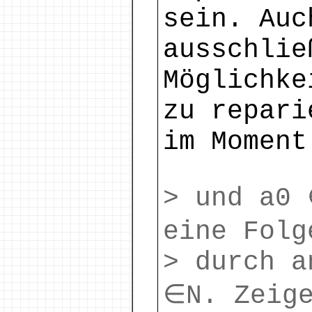
sein. Auc
ausschlie
Möglichke
zu repari
im Moment
> und a0 
eine Folg
> durch a
∈N. Zeige