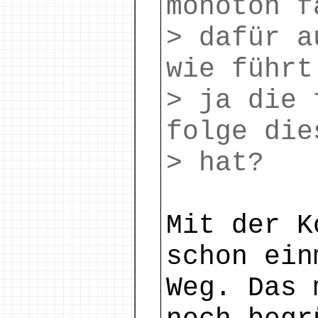
monoton f
> dafür a
wie führt
> ja die 
folge die
> hat?
Mit der K
schon ein
Weg. Das 