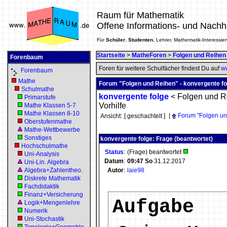
Raum für Mathematik
Offene Informations- und Nachh
Für
Schüler
,
Studenten
, Lehrer, Mathematik-Interessier
Startseite
>
MatheForen
>
Folgen und Reihen
Forenbaum
Foren für weitere Schulfächer findest Du auf
ww
Forenbaum
Mathe
Forum "Folgen und Reihen" - konvergente fo
Schulmathe
konvergente folge
<
Folgen und R
Primarstufe
Vorhilfe
Mathe Klassen 5-7
Mathe Klassen 8-10
|
Forum "Folgen un
Ansicht:
[ geschachtelt ]
Oberstufenmathe
Mathe-Wettbewerbe
Sonstiges
konvergente folge: Frage (beantwortet)
Hochschulmathe
Status
:
(Frage) beantwortet
Uni-Analysis
Datum
:
09:47
So
31.12.2017
Uni-Lin. Algebra
Algebra+Zahlentheo.
Autor
:
laie98
Diskrete Mathematik
Fachdidaktik
Finanz+Versicherung
Aufgabe
Logik+Mengenlehre
Numerik
Uni-Stochastik