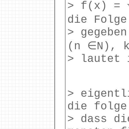
> f(x) = 
die Folge
> gegeben
(n ∈N), k
> lautet 
> eigentl
die folge
> dass di