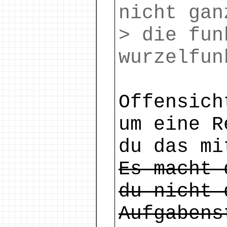
nicht gan
> die fun
wurzelfun
Offensich
um eine R
du das mi
Es macht 
du nicht 
Aufgabens