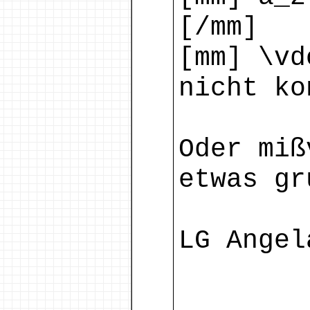
[/mm]
[mm] \vd
nicht ko
Oder miß
etwas gr
LG Angel