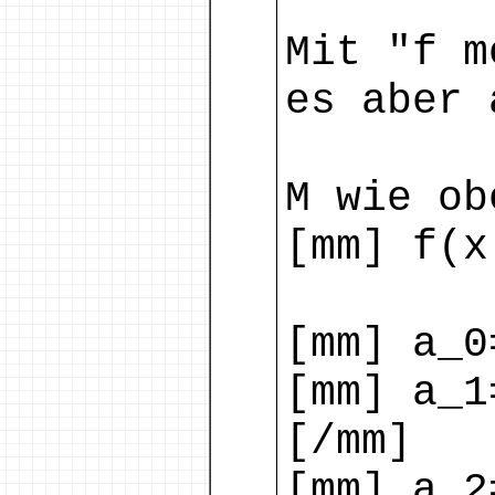
Mit "f m
es aber 
M wie ob
[mm] f(x
[mm] a_0
[mm] a_1
[/mm]
[mm] a_2