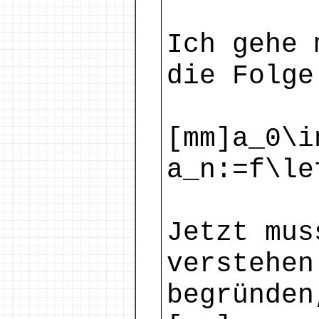
Ich gehe 
die Folge
[mm]a_0\i
a_n:=f\le
Jetzt mus
verstehen
begründen