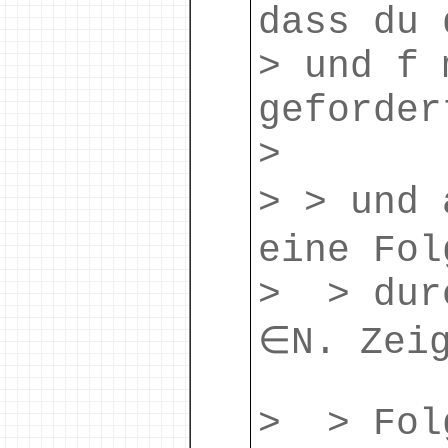
dass du 
> und f 
geforder
>
> > und 
eine Fol
> > dur
∈N. Zeig
> > Fol