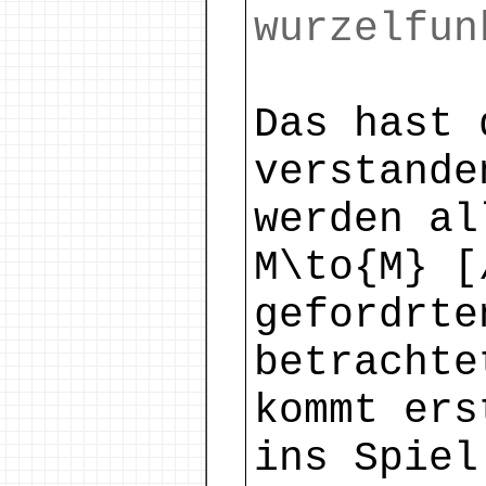
wurzelfun
Das hast 
verstande
werden al
M\to{M} [
gefordrte
betrachte
kommt ers
ins Spiel