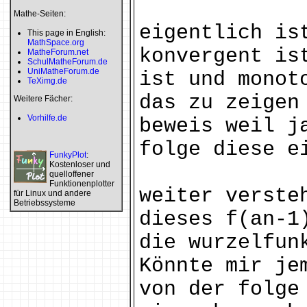
Mathe-Seiten:
eigentlich is
This page in English:
MathSpace.org
konvergent is
MatheForum.net
SchulMatheForum.de
UniMatheForum.de
ist und monot
TeXimg.de
das zu zeigen
Weitere Fächer:
Vorhilfe.de
beweis weil j
folge diese e
FunkyPlot
:
Kostenloser und
quelloffener
Funktionenplotter
weiter verste
für Linux und andere
Betriebssysteme
dieses f(an-1
die wurzelfun
Könnte mir je
von der folge