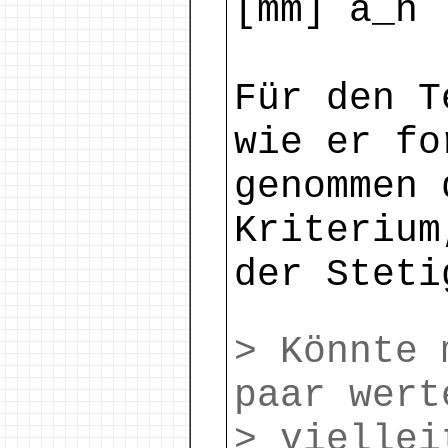
[mm] a_n 
Für den T
wie er fo
genommen 
Kriterium
der Steti
> Könnte 
paar wert
> viellei