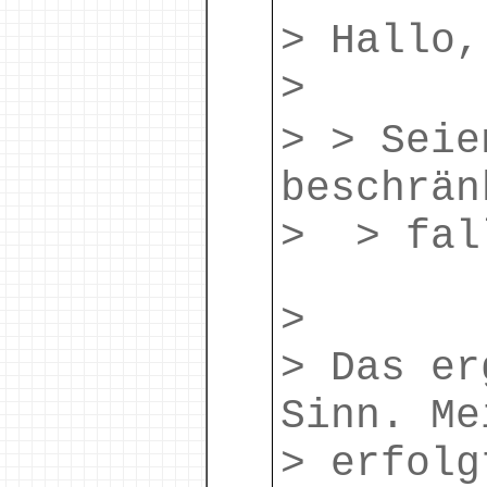
> Hallo,
>
> > Seie
beschrän
> > fal
>
> Das er
Sinn. Me
> erfolg