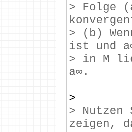
> Folge (
konvergen
> (b) Wen
ist und a
> in M li
a∞.
>
> Nutzen 
zeigen, d