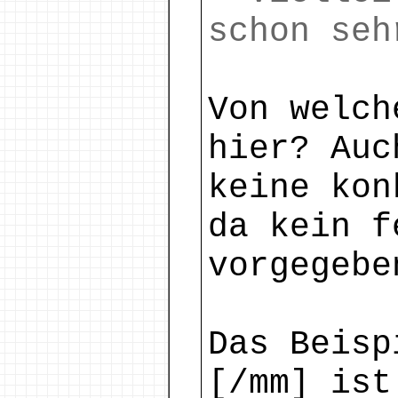
schon seh
Von welch
hier? Auc
keine kon
da kein f
vorgegebe
Das Beisp
[/mm] ist