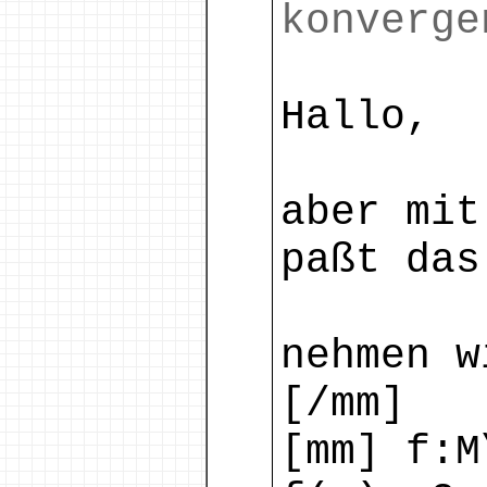
konverge
Hallo,
aber mit
paßt das
nehmen w
[/mm]
[mm] f:M