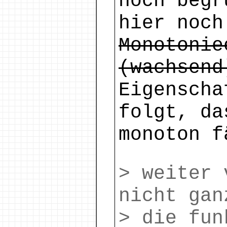
noch begr
hier noc
Monotonie
(wachsend
Eigenscha
folgt, da
monoton f
> weiter 
nicht gan
> die fun