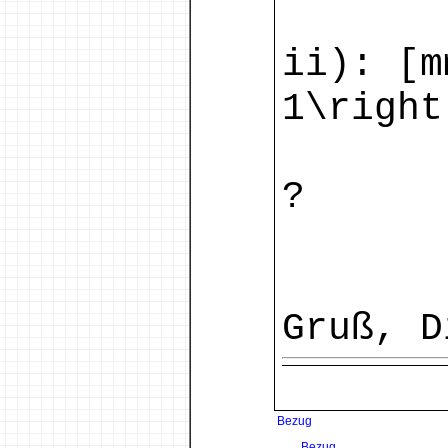
ii): [m
1\right
?
Gruß, D
Bezug
Bezug