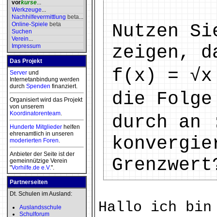
vor
kurse
...
Werkzeuge
...
Nachhilfevermittlung
beta
...
Online-Spiele
beta
Nutzen Si
Suchen
Verein
...
zeigen, d
Impressum
Das Projekt
f(x) = √x
Server
und
Internetanbindung werden
durch
Spenden
finanziert.
die Folge
Organisiert wird das Projekt
von unserem
Koordinatorenteam
.
durch an 
Hunderte Mitglieder
helfen
ehrenamtlich in unseren
konvergie
moderierten
Foren
.
Anbieter der Seite ist der
Grenzwert
gemeinnützige Verein
"
Vorhilfe.de e.V.
".
Partnerseiten
Dt. Schulen im Ausland:
Hallo ich bin
Auslandsschule
Schulforum