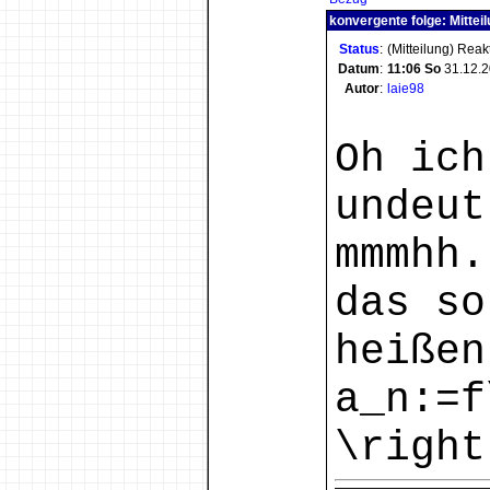
konvergente folge: Mittei
Status
:
(Mitteilung) Reak
Datum
:
11:06
So
31.12.
Autor
:
laie98
Oh ich
undeut
mmmhh.
das so
heißen
a_n:=f
\right