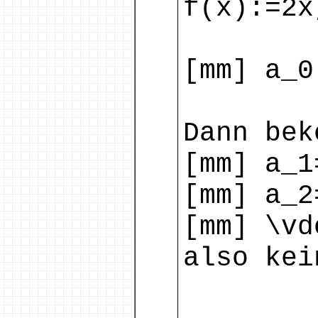
f(x):=2x
[mm] a_0
Dann bek
[mm] a_1
[mm] a_2
[mm] \vd
also kei