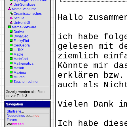
Topologie+Geometrie
Uni-Sonstiges
Mathe-Vorkurse
Organisatorisches
Hallo zusamme
Schule
Universität
Mathe-Software
Derive
ich habe folg
DynaGeo
FunkyPlot
gelesen mit d
GeoGebra
LaTeX
ziemlich einf
Maple
MathCad
Könnte mir da
Mathematica
Matlab
Maxima
erklären bzw.
MuPad
Taschenrechner
auch als Nich
Gezeigt werden alle Foren
bis zur Tiefe
2
Vielen Dank i
Navigation
Startseite
...
Neuerdings
beta
neu
Forum
...
Ich habe dies
vor
wissen
...