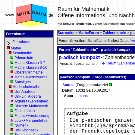
Raum für Mathematik
Offene Informations- und Nachh
Für
Schüler
,
Studenten
, Lehrer, Mathematik-Interessier
Startseite
>
MatheForen
>
Zahlentheorie
>
p-
Forenbaum
Foren für weitere Schulfächer findest Du auf
ww
Forenbaum
Mathe
Forum "Zahlentheorie" - p-adisch kompakt
Schulmathe
p-adisch kompakt
<
Zahlentheorie
Primarstufe
Mathe Klassen 5-7
|
Forum "Zahlenthe
Ansicht:
[ geschachtelt ]
Mathe Klassen 8-10
Oberstufenmathe
Mathe-Wettbewerbe
p-adisch kompakt: Frage (beantwortet)
Sonstiges
Status
:
(Frage) beantwortet
Hochschulmathe
Datum
:
13:32
Sa
16.09.2017
Uni-Analysis
Autor
:
Limens
Uni-Lin. Algebra
Algebra+Zahlentheo.
Diskrete Mathematik
Fachdidaktik
Aufgabe
Finanz+Versicherung
Die p-adischen ganzen
Logik+Mengenlehre
Numerik
$\mathbb{Z}$/$p^n$$\m
Uni-Stochastik
der Produkttopologie 