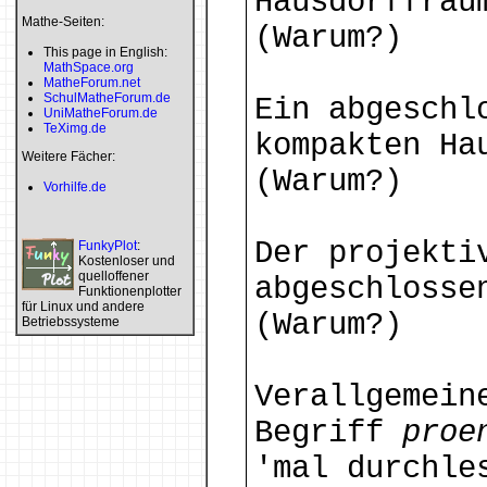
Hausdorffräu
Mathe-Seiten:
(Warum?)
This page in English:
MathSpace.org
MatheForum.net
SchulMatheForum.de
Ein abgeschl
UniMatheForum.de
TeXimg.de
kompakten Ha
Weitere Fächer:
(Warum?)
Vorhilfe.de
Der projekt
FunkyPlot
:
Kostenloser und
quelloffener
abgeschlosse
Funktionenplotter
für Linux und andere
(Warum?)
Betriebssysteme
Verallgemein
Begriff
proe
'mal durchle