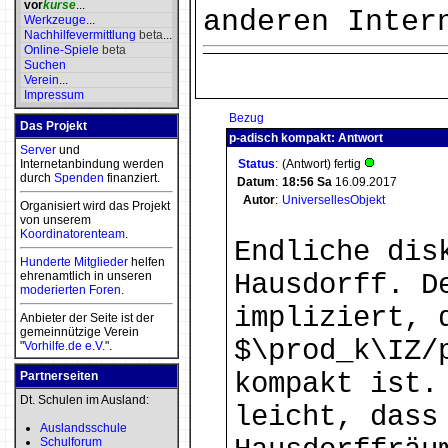
vor
kurse
...
anderen Inter
Werkzeuge
...
Nachhilfevermittlung
beta
...
Online-Spiele
beta
Suchen
Verein
...
Impressum
Bezug
Das Projekt
p-adisch kompakt: Antwort
Server
und
Internetanbindung werden
Status
:
(Antwort) fertig
durch
Spenden
finanziert.
Datum
:
18:56
Sa
16.09.2017
Autor
:
UniversellesObjekt
Organisiert wird das Projekt
von unserem
Koordinatorenteam
.
Endliche dis
Hunderte Mitglieder
helfen
ehrenamtlich in unseren
Hausdorff. D
moderierten
Foren
.
impliziert, 
Anbieter der Seite ist der
gemeinnützige Verein
$\prod_k\IZ/
"
Vorhilfe.de e.V.
".
kompakt ist.
Partnerseiten
Dt. Schulen im Ausland:
leicht, dass
Auslandsschule
Schulforum