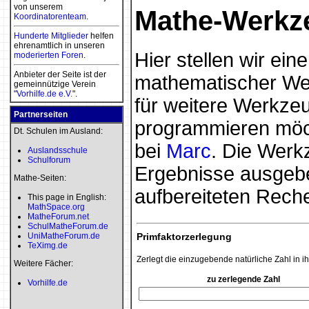
von unserem
Mathe-Werkz
Koordinatorenteam
.
Hunderte Mitglieder
helfen
ehrenamtlich in unseren
Hier stellen wir e
moderierten
Foren
.
Anbieter der Seite ist der
mathematischer Wer
gemeinnützige Verein
"
Vorhilfe.de e.V.
".
für weitere Werkzeu
Partnerseiten
programmieren möc
Dt. Schulen im Ausland:
bei
Marc
. Die Werk
Auslandsschule
Schulforum
Ergebnisse ausgebe
Mathe-Seiten:
aufbereiteten Rech
This page in English:
MathSpace.org
MatheForum.net
SchulMatheForum.de
UniMatheForum.de
Primfaktorzerlegung
TeXimg.de
Zerlegt die einzugebende natürliche Zahl in ih
Weitere Fächer:
zu zerlegende Zahl
Vorhilfe.de