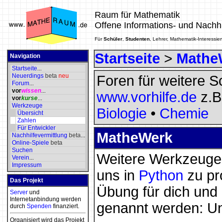
Raum für Mathematik
Offene Informations- und Nachh
Für
Schüler
,
Studenten
, Lehrer, Mathematik-Interessier
Startseite
>
Mathe
Navigation
Startseite
...
Neuerdings
beta
neu
Foren für weitere S
Forum
...
vor
wissen
...
www.vorhilfe.de
z.B
vor
kurse
...
Werkzeuge
Biologie
•
Chemie
Übersicht
Zahlen
Für Entwickler
MatheWerk
Nachhilfevermittlung
beta
...
Online-Spiele
beta
Suchen
Weitere Werkzeuge
Verein
...
Impressum
uns in
Python
zu pr
Das Projekt
Übung für dich und
Server
und
Internetanbindung werden
genannt werden: Un
durch
Spenden
finanziert.
Organisiert wird das Projekt