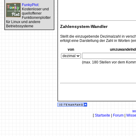
FunkyPlot
:
Kostenloser und
quelloffener
Funktionenplotter
für Linux und andere
Betriebssysteme
Zahlensystem-Wandler
Stellt die einzugebende Dezimalzahl in versc
erfolgt eine Darstellung der Zahl in Worten (en
von
umzuwandelnde
(max. 180 Stellen vor dem Kom
w
[
Startseite
|
Forum
|
Wiss