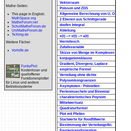
Vektorraum
Mathe-Seiten:
Poisson und ZGS
Allgemeine Berechnung von U, O
This page in English:
MathSpace.org
2 Ebenen aus Schnittgerade
MatheForum.net
doofes Integral
SchulMatheForum.de
UniMatheForum.de
Ableitung
TeXimg.de
s(t) --> v(t) --> a(t)
Hermitesch
Weitere Fächer:
Zufallsvariable
Vorhilfe.de
Skizze von Menge im Komplexen
konjugationsklasse
Gradient, Divergenz, Laplace
FunkyPlot
:
empirische Formel
Kostenloser und
quelloffener
Verteilung ohne dichte
Funktionenplotter
Polynomkongruenzen
für Linux und andere
Asymptoten - Polstellen
Betriebssysteme
Perlenmuscheln und Binomial
charakteristisches Poynom
Mittelwertsatz
Quadraturformel
Plot mit Pfeilen
Startwerte für floodfillwerte
Bestimmung der Verteilungsfkt.
Fouriertransformation