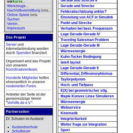
Gerade und Strecke II
vor
kurse
...
Werkzeuge
...
Gerade und Strecke
Nachhilfevermittlung
beta
...
Fehlerabschätzung unklar?
Online-Spiele
beta
Einstelung von ACF in Simulink
Suchen
Punkt und Strecke
Verein
...
Impressum
Verhalten bei best. Frequenzen
Lage Gerade-Gerade IV
Das Projekt
Traveling Salesman Problem
Server
und
Lage Gerade-Gerade III
Internetanbindung werden
Wärmeenergie
durch
Spenden
finanziert.
Kuhn-Tucker Bedingung
Organisiert wird das Projekt
lateX layout
von unserem
Lage Gerade-Gerade II
Koordinatorenteam
.
Differential, Diffeomorphismus
Hunderte Mitglieder
helfen
Taylorpolynom
ehrenamtlich in unseren
Hoch- und Tiefpass
moderierten
Foren
.
E(X) bei geometrischer vtlg.
Anbieter der Seite ist der
Maple Konvex Linse Simulieren
gemeinnützige Verein
Wärmeenergie
"
Vorhilfe.de e.V.
".
Webservice
Partnerseiten
Kinematik
Dt. Schulen im Ausland:
Integrierbarkeit
Weiter frage zur Integration
Auslandsschule
Sport
Schulforum