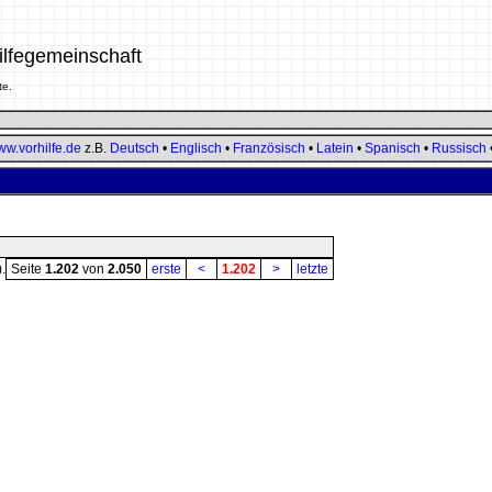
ilfegemeinschaft
te.
w.vorhilfe.de
z.B.
Deutsch
•
Englisch
•
Französisch
•
Latein
•
Spanisch
•
Russisch
).
Seite
1.202
von
2.050
erste
<
1.202
>
letzte