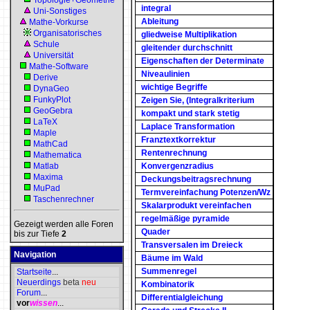
Topologie+Geometrie
integral
Uni-Sonstiges
Ableitung
Mathe-Vorkurse
Organisatorisches
gliedweise Multiplikation
Schule
gleitender durchschnitt
Universität
Eigenschaften der Determinate
Mathe-Software
Niveaulinien
Derive
wichtige Begriffe
DynaGeo
FunkyPlot
Zeigen Sie, (Integralkriterium
GeoGebra
kompakt und stark stetig
LaTeX
Laplace Transformation
Maple
Franztextkorrektur
MathCad
Rentenrechnung
Mathematica
Matlab
Konvergenzradius
Maxima
Deckungsbeitragsrechnung
MuPad
Termvereinfachung Potenzen/Wz
Taschenrechner
Skalarprodukt vereinfachen
regelmäßige pyramide
Gezeigt werden alle Foren
Quader
bis zur Tiefe
2
Transversalen im Dreieck
Navigation
Bäume im Wald
Summenregel
Startseite
...
Neuerdings
beta
neu
Kombinatorik
Forum
...
Differentialgleichung
vor
wissen
...