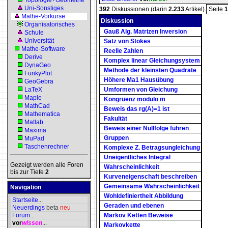
Topologie+Geometrie
Uni-Sonstiges
392
Diskussionen (darin
2.233
Artikel).
Seite
1
Mathe-Vorkurse
Diskussion
Organisatorisches
Gauß Alg. Matrizen Inversion
Schule
Universität
Satz von Stokes
Mathe-Software
Reelle Zahlen
Derive
Komplex linear Gleichungsystem
DynaGeo
Methode der kleinsten Quadrate
FunkyPlot
Höhere Ma1 Hausübung
GeoGebra
LaTeX
Umformen von Gleichung
Maple
Kongruenz modulo m
MathCad
Beweis das rg(A)=1 ist
Mathematica
Fakultät
Matlab
Beweis einer Nullfolge führen
Maxima
Gruppen
MuPad
Taschenrechner
Komplexe Z. Betragsungleichung
Uneigentliches Integral
Gezeigt werden alle Foren
Wahrscheinlichkeit
bis zur Tiefe
2
Kurveneigenschaft beschreiben
Gemeinsame Wahrscheinlichkeit
Navigation
Wohldefiniertheit Abbildung
Startseite
...
Geraden und ebenen
Neuerdings
beta
neu
Forum
...
Markov Ketten Beweise
vor
wissen
...
Markovkette