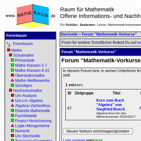
Raum für Mathematik
Offene Informations- und Nachh
Für
Schüler
,
Studenten
, Lehrer, Mathematik-Interessier
Startseite
>
Forum "Mathematik-Vorkurse"
Forenbaum
Foren für weitere Schulfächer findest Du auf
ww
Forenbaum
Mathe
Forum "Mathematik-Vorkurse"
Schulmathe
Forum "Mathematik-Vorkurse
Primarstufe
Mathe Klassen 5-7
Mathe Klassen 8-10
In diesem Forum bzw. in seinen Unterforen f
statt:
Oberstufenmathe
Mathe-Wettbewerbe
1
vor
kurs
.
Sonstiges
Hochschulmathe
ID
Zielgruppe
Titel
Uni-Analysis
Kurs zum Buch
Uni-Lin. Algebra
"Algebra" von
Algebra+Zahlentheo.
67
Siegfried Bosch
Diskrete Mathematik
Algebra-Kurs für das
Fachdidaktik
Wintersemester 2016/2017
Finanz+Versicherung
Logik+Mengenlehre
Numerik
Uni-Stochastik
Liste unserer
vor
kurse
.