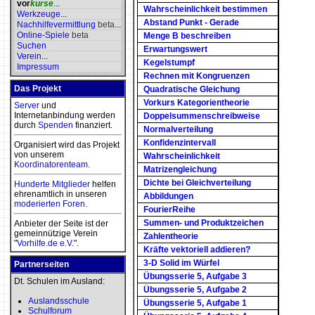
vor
kurse
...
Wahrscheinlichkeit bestimmen
Werkzeuge
...
Abstand Punkt - Gerade
Nachhilfevermittlung
beta
...
Online-Spiele
beta
Menge B beschreiben
Suchen
Erwartungswert
Verein
...
Kegelstumpf
Impressum
Rechnen mit Kongruenzen
Das Projekt
Quadratische Gleichung
Vorkurs Kategorientheorie
Server
und
Internetanbindung werden
Doppelsummenschreibweise
durch
Spenden
finanziert.
Normalverteilung
Konfidenzintervall
Organisiert wird das Projekt
von unserem
Wahrscheinlichkeit
Koordinatorenteam
.
Matrizengleichung
Dichte bei Gleichverteilung
Hunderte Mitglieder
helfen
ehrenamtlich in unseren
Abbildungen
moderierten
Foren
.
FourierReihe
Summen- und Produktzeichen
Anbieter der Seite ist der
gemeinnützige Verein
Zahlentheorie
"
Vorhilfe.de e.V.
".
Kräfte vektoriell addieren?
3-D Solid im Würfel
Partnerseiten
Übungsserie 5, Aufgabe 3
Dt. Schulen im Ausland:
Übungsserie 5, Aufgabe 2
Auslandsschule
Übungsserie 5, Aufgabe 1
Schulforum