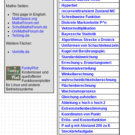
Hyperbel
Mathe-Seiten:
recurrent/transient Zustand MC
This page in English:
Schreibweise Funktion
MathSpace.org
Diskrete Markovkette P^n
MatheForum.net
SchulMatheForum.de
Vektormultiplikation
UniMatheForum.de
Bayessche Statistik
TeXimg.de
Algorithmus Strecke x Dreieck
Weitere Fächer:
Umformen von Schachtelwurzeln
Kugel mit Berührungspkt.
Vorhilfe.de
Standardabweichung
Errechung v. Erwartungswert
FunkyPlot
:
Bionomialverteilung
Kostenloser und
Winkelberechnung
quelloffener
wahrscheinlichkeitsberechnung
Funktionenplotter
für Linux und andere
Flächenberechnung
Betriebssysteme
Wachstumsprozess
Gleichung aufstellen
Ableitung x hoch x hoch 2
Extremstellenbestimmung
Koordinaten von Punkt
Erlös- und Kostenfunktion
P auf g mit Abstand 200 zu E
Steckbriefaufgabe