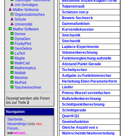
Topologie+Geometrie
Bestimme Anzahl Kugeln i Urne
Uni-Sonstiges
Tulpenstrauß
Mathe-Vorkurse
Schätzen von p
Organisatorisches
Beweis Sechseck
Schule
Gammafunktion
Universität
Mathe-Software
Kurvendiskussion
Derive
Stochastik
DynaGeo
Stochastik
FunkyPlot
Laplace-Experimente
GeoGebra
Volumenberechnung
LaTeX
Maple
Funktionsgleichung aufstelle
MathCad
Abstand Punkt Gerade
Mathematica
Tschebyschev
Matlab
Aufgabe zu Funktionenschar
Maxima
Herleitung Eben Parameterform
MuPad
Läufer
Taschenrechner
Potenz Wurzel vereinfachen
Gezeigt werden alle Foren
Nullstellenberechnung
bis zur Tiefe
2
Schnittpunktberechnung
Schnittgerade
Navigation
Quartil Q1
Startseite
...
Gewinnfunktion
Neuerdings
beta
neu
Gleiche Anzahl von x
Forum
...
vor
wissen
...
Wahrscheinlichkeitsverteilung