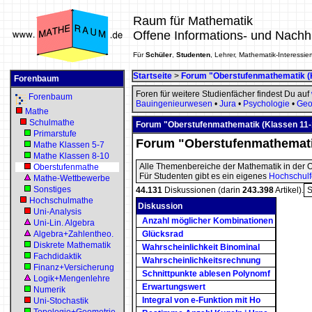
Raum für Mathematik
Offene Informations- und Nachh
Für
Schüler
,
Studenten
, Lehrer, Mathematik-Interessier
Startseite
>
Forum "Oberstufenmathematik (
Forenbaum
Foren für weitere Studienfächer findest Du auf
Forenbaum
Bauingenieurwesen
•
Jura
•
Psychologie
•
Geo
Mathe
Schulmathe
Forum "Oberstufenmathematik (Klassen 11-
Primarstufe
Forum "Oberstufenmathematik
Mathe Klassen 5-7
Mathe Klassen 8-10
Alle Themenbereiche der Mathematik in der O
Oberstufenmathe
Für Studenten gibt es ein eigenes
Hochschul
Mathe-Wettbewerbe
Sonstiges
44.131
Diskussionen (darin
243.398
Artikel).
S
Hochschulmathe
Diskussion
Uni-Analysis
Anzahl möglicher Kombinationen
Uni-Lin. Algebra
Algebra+Zahlentheo.
Glücksrad
Diskrete Mathematik
Wahrscheinlichkeit Binominal
Fachdidaktik
Wahrscheinlichkeitsrechnung
Finanz+Versicherung
Schnittpunkte ablesen Polynomf
Logik+Mengenlehre
Erwartungswert
Numerik
Integral von e-Funktion mit Ho
Uni-Stochastik