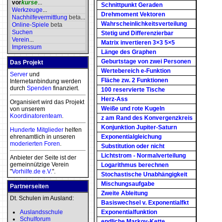
vor
kurse
...
Schnittpunkt Geraden
Werkzeuge
...
Drehmoment Vektoren
Nachhilfevermittlung
beta
...
Wahrscheinlichkeitsverteilung
Online-Spiele
beta
Suchen
Stetig und Differenzierbar
Verein
...
Matrix invertieren 3×3 5×5
Impressum
Länge des Graphen
Geburtstage von zwei Personen
Das Projekt
Wertebereich e-Funktion
Server
und
Fläche zw. 2 Funktionen
Internetanbindung werden
durch
Spenden
finanziert.
100 reservierte Tische
Herz-Ass
Organisiert wird das Projekt
Weiße und rote Kugeln
von unserem
Koordinatorenteam
.
z am Rand des Konvergenzkreis
Konjunktion Jupiter-Saturn
Hunderte Mitglieder
helfen
ehrenamtlich in unseren
Exponentialgleichung
moderierten
Foren
.
Substitution oder nicht
Lichtstrom - Normalverteilung
Anbieter der Seite ist der
gemeinnützige Verein
Logarithmus berechnen
"
Vorhilfe.de e.V.
".
Stochastische Unabhängigkeit
Mischungsaufgabe
Partnerseiten
Zweite Ableitung
Dt. Schulen im Ausland:
Basiswechsel v. Exponentialfkt
Auslandsschule
Exponentialfunktion
Schulforum
endliche Markov-Kette