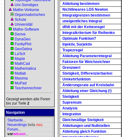
Topologie+Geometrie
Ableitung bestimmen
Uni-Sonstiges
Nichtlineares LGS Newton
Mathe-Vorkurse
Organisatorisches
Integralgrenzen bestimmen
Schule
uneigentliches Integral
Universität
df/dt mit der Kettenregel
Mathe-Software
Integralkriterium für Reihenko
Derive
Optimale Funktion?
DynaGeo
FunkyPlot
Injektiv, Surjektiv
GeoGebra
Trapezregel
LaTeX
Ableitung Parameterintegral
Maple
Faktoren für Weichzeichner
MathCad
Grenzwert
Mathematica
Matlab
Stetigkeit, Differenzierbarkei
Maxima
Umkehrfunktion
MuPad
Änderungsrate auf Kreisbahn
Taschenrechner
Ableitung einer Gleichung (!)
Stetigkeit
Gezeigt werden alle Foren
Supremum
bis zur Tiefe
2
Analysis
Navigation
Integration
Gleichmäßige Stetigkeit
Startseite
...
Neuerdings
beta
neu
Ableitungen und Nullstellen
Forum
...
Ableitung gleich Funktion
vor
wissen
...