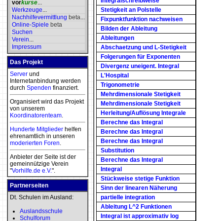
Integralschreibweise
vor
kurse
...
Werkzeuge
...
Stetigkeit an Polstelle
Nachhilfevermittlung
beta
...
Fixpunktfunktion nachweisen
Online-Spiele
beta
Bilden der Ableitung
Suchen
Ableitungen
Verein
...
Impressum
Abschaetzung und L-Stetigkeit
Folgerungen für Exponenten
Das Projekt
Divergenz uneigent. Integral
Server
und
L'Hospital
Internetanbindung werden
Trigonometrie
durch
Spenden
finanziert.
Mehrdimensionale Stetigkeit
Organisiert wird das Projekt
Mehrdimensionale Stetigkeit
von unserem
Herleitung/Auflösung Integrale
Koordinatorenteam
.
Berechne das Integral
Hunderte Mitglieder
helfen
Berechne das Integral
ehrenamtlich in unseren
Berechne das Integral
moderierten
Foren
.
Substitution
Anbieter der Seite ist der
Berechne das Integral
gemeinnützige Verein
Integral
"
Vorhilfe.de e.V.
".
Stückweise stetige Funktion
Partnerseiten
Sinn der linearen Näherung
Dt. Schulen im Ausland:
partielle integration
Ableitung L^2 Funktionen
Auslandsschule
Integral ist approximativ log
Schulforum