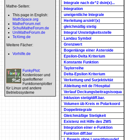
Integrale nach dx^2 dsin(x)...
Mathe-Seiten:
Integration
uneigentliche Integrale
This page in English:
MathSpace.org
Herleitung arsinh'(x)
MatheForum.net
gleichmäßig stetig
SchulMatheForum.de
UniMatheForum.de
Integral Unstetigkeitsstelle
TeXimg.de
Landau Symbol
Grenzwert
Weitere Fächer:
Bogenlänge einer Asteroide
Vorhilfe.de
Epsilon-Delta Kriterium
Konstante Funktion
Taylorreihe
FunkyPlot
:
Delta-Epsilon Kriterium
Kostenloser und
quelloffener
Verkettung und Surjektivität
Funktionenplotter
Ableitung mit de l'Hospital
für Linux und andere
Verlauf Deckungsbeitragsisoqua
Betriebssysteme
Inklusion stetig/diff.bar.
Volumen üb Kreis m Polarkoord
Doppelintegrale
Gleichmäßige Stetigkeit
Existenz mit Hilfe des ZWS
Integration einer e-Funktion
Funktion diff.bar
L Beweis ohne Logarithmusdef.