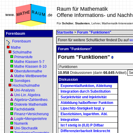
Raum für Mathematik
Offene Informations- und Nachh
Für
Schüler
,
Studenten
, Lehrer, Mathematik-Interessier
Startseite
>
Forum "Funktionen"
Forenbaum
Foren für weitere Schulfächer findest Du auf
ww
Forenbaum
Mathe
Forum "Funktionen"
Schulmathe
Forum "Funktionen"
Primarstufe
Mathe Klassen 5-7
Mathe Klassen 8-10
Funktionen
Oberstufenmathe
10.958
Diskussionen (darin
66.645
Artikel).
Se
Mathe-Wettbewerbe
Diskussion
Sonstiges
Hochschulmathe
Exponentialfunktion, Ableitung
Uni-Analysis
Integration durch Substitution
Uni-Lin. Algebra
Surjektivität und Injektivität
Algebra+Zahlentheo.
Abbildung halboffener Funktion
Diskrete Mathematik
Lipschitz-Stetigkeit bzgl. y
Fachdidaktik
Finanz+Versicherung
Elastizitäten, logarithm. Abl.
Logik+Mengenlehre
Integration
Numerik
Ist f stetig in (0,0) P Difbar
Uni-Stochastik
Differenzierbarkeit linksrecht