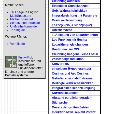
Gleichung auflösen
Mathe-Seiten:
Einseitiger Signifikanztest
Geb.-Wahrscheinlichkeit
This page in English:
Integralgleichung mit Paramete
MathSpace.org
MatheForum.net
Grenzwertermittlung
SchulMatheForum.de
cos^2(x-/pi/2)+ sin^2(x-pi/2)
UniMatheForum.de
TeXimg.de
Alternativtest
1. Ableitung von Logarihmenfun
Weitere Fächer:
Log-Funktion mit Hoch x
Vorhilfe.de
Logarithmengleichungen
Bestimme den GW
Gleichung hat genau eine Lösun
FunkyPlot
:
vollständige Induktion
Kostenloser und
Konvergenz
quelloffener
Funktionenplotter
einseitiger Hypothesentest
für Linux und andere
Cosinus und Arc Cosinus
Betriebssysteme
Mehrdimensionale Extrema
Bedingte Wahrscheinlichkeit
Integral einer Beschleunigung
Kurvendiskussion
Abstand paralleler geraden
Stichprobe
Gesetz der großen Zahlen
Induktion beweisen mit Potenz