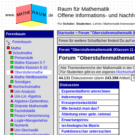
Raum für Mathematik
Offene Informations- und Nachh
Für
Schüler
,
Studenten
, Lehrer, Mathematik-Interessier
Startseite
>
Forum "Oberstufenmathematik (
Forenbaum
Foren für weitere Schulfächer findest Du auf
ww
Forenbaum
Mathe
Forum "Oberstufenmathematik (Klassen 11-
Schulmathe
Forum "Oberstufenmathematik
Primarstufe
Mathe Klassen 5-7
Mathe Klassen 8-10
Alle Themenbereiche der Mathematik in der O
Für Studenten gibt es ein eigenes
Hochschul
Oberstufenmathe
Mathe-Wettbewerbe
44.131
Diskussionen (darin
243.398
Artikel).
S
Sonstiges
Diskussion
Hochschulmathe
Exponentialform umrechnen
Uni-Analysis
Uni-Lin. Algebra
Indexmenge
Algebra+Zahlentheo.
Kreuzpreiselastizität
Diskrete Mathematik
Wie benutzt man das?
Fachdidaktik
Ableitung einer gebr. rational
Finanz+Versicherung
Erwartungstreu
Logik+Mengenlehre
Numerik
technologische Matrix
Uni-Stochastik
Funktionsschar untersuchen