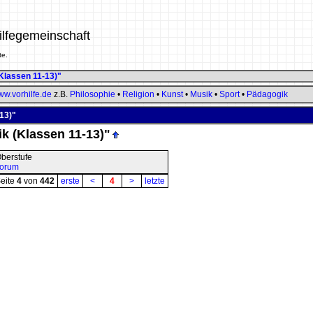
ilfegemeinschaft
te.
Klassen 11-13)"
w.vorhilfe.de
z.B.
Philosophie
•
Religion
•
Kunst
•
Musik
•
Sport
•
Pädagogik
13)"
 (Klassen 11-13)"
berstufe
forum
eite
4
von
442
erste
<
4
>
letzte