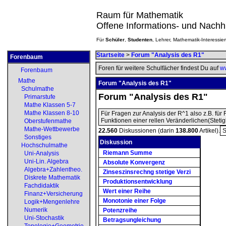
Raum für Mathematik
Offene Informations- und Nachh
Für
Schüler
,
Studenten
, Lehrer, Mathematik-Interessier
Startseite
>
Forum "Analysis des R1"
Forenbaum
Foren für weitere Schulfächer findest Du auf
ww
Forenbaum
Mathe
Forum "Analysis des R1"
Schulmathe
Forum "Analysis des R1"
Primarstufe
Mathe Klassen 5-7
Mathe Klassen 8-10
Für Fragen zur Analysis der R^1 also z.B. für
Funktionen einer rellen Veränderlichen(Stetigkei
Oberstufenmathe
Mathe-Wettbewerbe
22.560
Diskussionen (darin
138.800
Artikel).
S
Sonstiges
Diskussion
Hochschulmathe
Riemann Summe
Uni-Analysis
Uni-Lin. Algebra
Absolute Konvergenz
Algebra+Zahlentheo.
Zinseszinsrechng stetige Verzi
Diskrete Mathematik
Produktionsentwicklung
Fachdidaktik
Wert einer Reihe
Finanz+Versicherung
Monotonie einer Folge
Logik+Mengenlehre
Numerik
Potenzreihe
Uni-Stochastik
Betragsungleichung