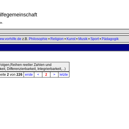
ilfegemeinschaft
te.
w.vorhilfe.de
z.B.
Philosophie
•
Religion
•
Kunst
•
Musik
•
Sport
•
Pädagogik
 Folgen,Reihen reeller Zahlen und
t, Differenzierbarkeit, Integrierbarkeit,...)
eite
2
von
226
erste
<
2
>
letzte