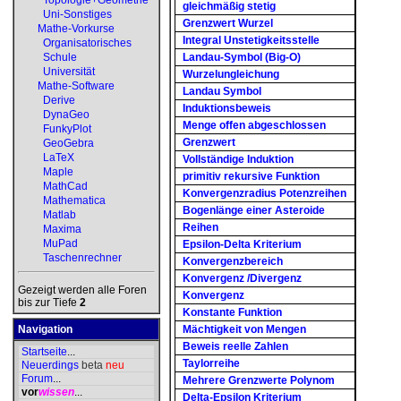
Topologie+Geometrie
gleichmäßig stetig
Uni-Sonstiges
Grenzwert Wurzel
Mathe-Vorkurse
Integral Unstetigkeitsstelle
Organisatorisches
Schule
Landau-Symbol (Big-O)
Universität
Wurzelungleichung
Mathe-Software
Landau Symbol
Derive
Induktionsbeweis
DynaGeo
Menge offen abgeschlossen
FunkyPlot
Grenzwert
GeoGebra
LaTeX
Vollständige Induktion
Maple
primitiv rekursive Funktion
MathCad
Konvergenzradius Potenzreihen
Mathematica
Bogenlänge einer Asteroide
Matlab
Reihen
Maxima
MuPad
Epsilon-Delta Kriterium
Taschenrechner
Konvergenzbereich
Konvergenz /Divergenz
Gezeigt werden alle Foren
Konvergenz
bis zur Tiefe
2
Konstante Funktion
Navigation
Mächtigkeit von Mengen
Beweis reelle Zahlen
Startseite
...
Taylorreihe
Neuerdings
beta
neu
Forum
...
Mehrere Grenzwerte Polynom
vor
wissen
...
Delta-Epsilon Kriterium