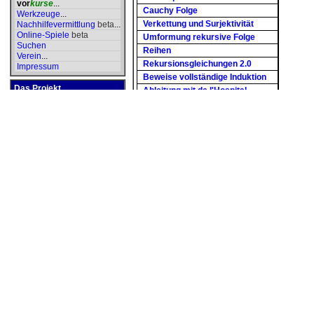
vor
kurse
...
Cauchy Folge
Werkzeuge
...
Verkettung und Surjektivität
Nachhilfevermittlung
beta
...
Online-Spiele
beta
Umformung rekursive Folge
Suchen
Reihen
Verein
...
Rekursionsgleichungen 2.0
Impressum
Beweise vollständige Induktion
Das Projekt
Ableitung mit de l'Hospital
Rekursionsgleichung auflösen
Server
und
Internetanbindung werden
Lösung inhomogene Dgl
durch
Spenden
finanziert.
Verlauf Deckungsbeitragsisoqua
Gleichmäßige Konvergenz
Organisiert wird das Projekt
von unserem
Inklusion stetig/diff.bar.
Koordinatorenteam
.
Volumen üb Kreis m Polarkoord
Hunderte Mitglieder
helfen
Doppelintegrale
ehrenamtlich in unseren
Gleichmäßige Stetigkeit
moderierten
Foren
.
Existenz mit Hilfe des ZWS
Anbieter der Seite ist der
Integration einer e-Funktion
gemeinnützige Verein
Binomialentwicklung
"
Vorhilfe.de e.V.
".
Reihenkonvergenz mit Integral
Partnerseiten
Funktion diff.bar
L Beweis ohne Logarithmusdef.
Dt. Schulen im Ausland:
Grenzwert berechnen
Auslandsschule
Reaktion - erwünscht
Schulforum